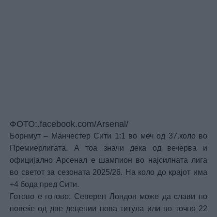
ФОТО:.facebook.com/Arsenal/
Борнмут – Манчестер Сити 1:1 во меч од 37.коло во
Премиерлигата. А тоа значи дека од вечерва и
официјално Арсенал е шампион во најсилната лига
во светот за сезоната 2025/26. На коло до крајот има
+4 бода пред Сити.
Готово е готово. Северен Лондон може да слави по
повеќе од две децении нова титула или по точно 22