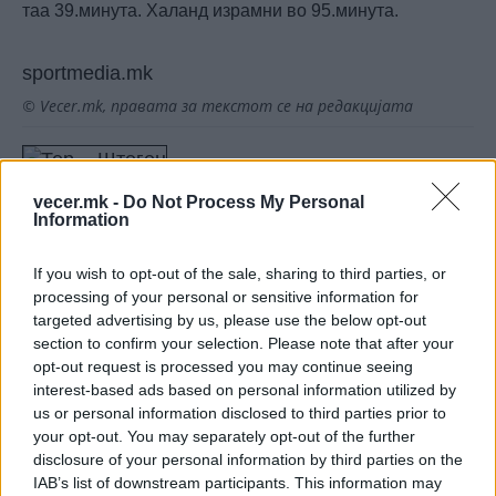
таа 39.минута. Халанд израмни во 95.минута.
sportmedia.mk
© Vecer.mk, правата за текстот се на редакцијата
Тер Штеген официјално на
позајмица во Ајакс
vecer.mk -
Do Not Process My Personal
Information
Реал испрати јасна порака до
If you wish to opt-out of the sale, sharing to third parties, or
Арсенал: Можете да го добиете
processing of your personal or sensitive information for
Винисиус, но не под оваа цена!
targeted advertising by us, please use the below opt-out
section to confirm your selection. Please note that after your
opt-out request is processed you may continue seeing
interest-based ads based on personal information utilized by
us or personal information disclosed to third parties prior to
your opt-out. You may separately opt-out of the further
НАЈЧИТАНИ ВО ПОСЛЕДНИ 7 ДЕНА
disclosure of your personal information by third parties on the
IAB’s list of downstream participants. This information may
Ахмети кажа што го мачи: