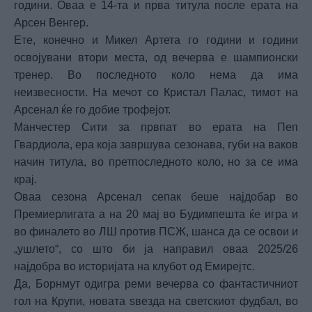
години. Оваа е 14-та и прва титула после ерата на
Арсен Венгер.
Ете, конечно и Микел Артета го години и години
освојувани втори места, од вечерва е шампионски
тренер. Во последното коло нема да има
неизвесности. На мечот со Кристал Палас, тимот на
Арсенал ќе го добие трофејот.
Манчестер Сити за првпат во ерата на Пеп
Гвардиола, ера која завршува сезонава, губи на ваков
начин титула, во претпоследното коло, но за се има
крај.
Оваа сезона Арсенал сепак беше најдобар во
Премиерлигата а на 20 мај во Будимпешта ќе игра и
во финалето во ЛШ против ПСЖ, шанса да се освои и
„ушлето“, со што би ја направил оваа 2025/26
најдобра во историјата на клубот од Емирејтс.
Да, Борнмут одигра реми вечерва со фантастичниот
гол на Крупи, новата ѕвезда на светскиот фудбал, во