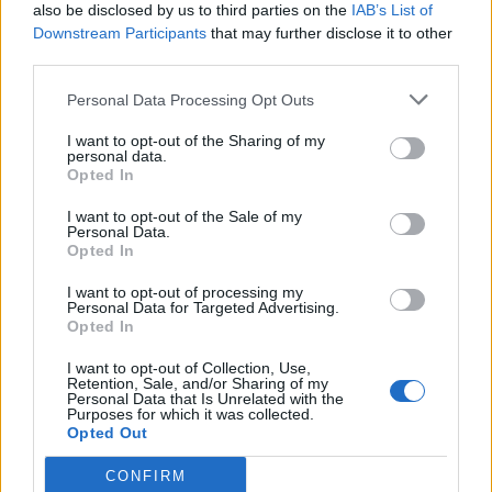
also be disclosed by us to third parties on the
IAB’s List of
СЛУШАМ, САКААТ ДА СЕ СУДИ
ЗА ВОЕНИТЕ ЗЛОСТРОСТВА НА
Downstream Participants
that may further disclose it to other
УЧК...
third parties.
ИСТОРИСКО ОБЕДИНУВАЊЕ НА
МАКЕДОНЦИТЕ ВО СРБИЈА:
Personal Data Processing Opt Outs
ФОРМИРАН МАКЕДОНСКИОТ
НАЦИОНАЛЕН СОЈУЗ
I want to opt-out of the Sharing of my
ТЕЖОК ДЕН И ЈАВНО
personal data.
ДЕМОЛИРАЊЕ НА ФИЛИПЧЕ:
Opted In
Мицкоски откри дека
човекот појма нема од
I want to opt-out of the Sale of my
Personal Data.
ПРЕДУПРЕДЕНИ СЕ: „Бугарија
ништо, освен за кеш
Opted In
итно ја преиспитува својата
одлука“
I want to opt-out of processing my
Personal Data for Targeted Advertising.
ТЕМПЕРАТУРАТА ВО СРЕДА ЌЕ
Opted In
БИДЕ ЗА НА ЛЕКАР, а потоа...
I want to opt-out of Collection, Use,
Retention, Sale, and/or Sharing of my
СУДСКАТА МАФИЈА РАБОТИ
Personal Data that Is Unrelated with the
Purposes for which it was collected.
ВАКА - Судијата Вулнет Винца
Opted Out
е пензиониран, три дена
откако му го врати пасошот
CONFIRM
Северна Кореја и Русија градат
на бизнисменот Марковски