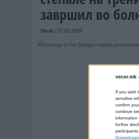
завршил во бол
Vecer
|
07.05.2026
vecer.mk 
If you wish 
sensitive in
confirm you
continue se
information 
further disc
participants
Downstream 