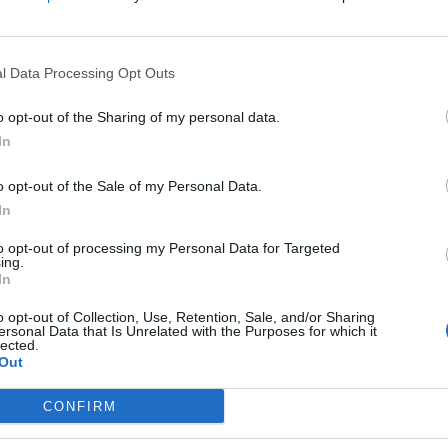
l Data Processing Opt Outs
o opt-out of the Sharing of my personal data.
In
o opt-out of the Sale of my Personal Data.
In
дали во Реал Мадрид. Ова веќе не е клуб туку “селска
to opt-out of processing my Personal Data for Targeted
дрид. Имено вчера медиумите лиферуваа вест дека
ing.
е степале, но денеска според “Марка“ и двајцата
In
ар па Уругваецот, кој е и капитен на тимот, завршил
o opt-out of Collection, Use, Retention, Sale, and/or Sharing
ersonal Data that Is Unrelated with the Purposes for which it
lected.
о не се смирија по вчерашната тепачка меѓу
Out
е влоши уште повеќе во последните часови. Овој
 и Уругваецот и Французинот, заврши со тоа што
CONFIRM
олку членови на тимот го опишаа интерно како