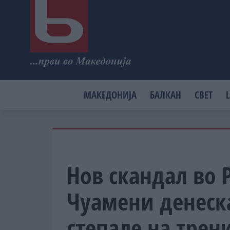
МАКЕДОНИЈА
БАЛКАН
СВЕТ
L
Нов скандал во 
Чуамени денеска
степале на трен