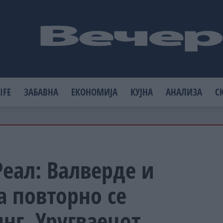
IFE
ЗАБАВНА
ЕКОНОМИЈА
КУЈНА
АНАЛИЗА
С
Реал: Валверде и
 повторно се
инг, Уругваецот