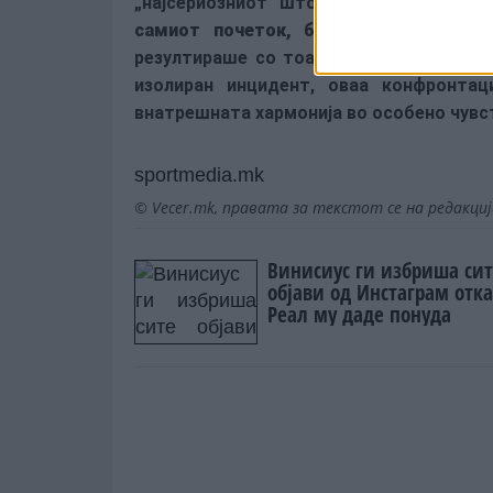
„најсериозниот што некогаш бил вид
самиот почеток, барајќи интервенци
резултираше со тоа што Валверде мор
изолиран инцидент, оваа конфронта
внатрешната хармонија во особено чувс
sportmedia.mk
© Vecer.mk, правата за текстот се на редакци
Винисиус ги избриша си
објави од Инстаграм отк
Реал му даде понуда