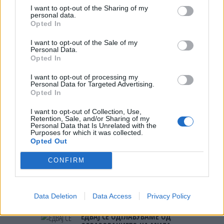
БИДЕ ЗА НА ЛЕКАР, а потоа...
I want to opt-out of the Sharing of my
personal data.
Opted In
БУГАРИТЕ СО ШОКАНТНО
ОТКРИТИЕ по падот на Дунав,
I want to opt-out of the Sale of my
Personal Data.
кренаа дронови да снимаат
Opted In
Северна Кореја и Русија градат
I want to opt-out of processing my
мистериозен мост
Personal Data for Targeted Advertising.
Opted In
Ахмети кажа што го мачи:
I want to opt-out of Collection, Use,
СЛУШАМ, САКААТ ДА СЕ СУДИ
Retention, Sale, and/or Sharing of my
ЗА ВОЕНИТЕ ЗЛОСТРОСТВА НА
Personal Data that Is Unrelated with the
Purposes for which it was collected.
УЧК...
Opted Out
ПРЕДУПРЕДЕНИ СЕ: „Бугарија
итно ја преиспитува својата
одлука“
CONFIRM
ИЗГОРЕНИ АВТОМОБИЛИ,
ЗАТВОРЕНИ ПЛАЖИ И УЛИЦИ
Data Deletion
Data Access
Privacy Policy
ПРЕПОЛНИ СО ОТПАД -
Фнидек во хаос по
ЕДВАЈ СЕ ОДГЛАВУВАМЕ ОД
мигрантскиот бран кон Сеута