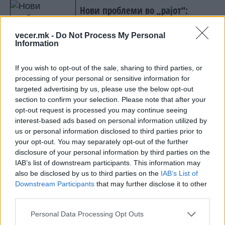
Нови проблеми во „рајот“:
Инфатино „фатен“ со чудна
исплата
vecer.mk -
Do Not Process My Personal
Information
If you wish to opt-out of the sale, sharing to third parties, or
processing of your personal or sensitive information for
НАЈЧИТАНИ ВО ПОСЛЕДНИ 7 ДЕНА
targeted advertising by us, please use the below opt-out
section to confirm your selection. Please note that after your
СЕ СПРЕМА МЕТЕОРОЛОШКИ
opt-out request is processed you may continue seeing
ХАОС ЗА ЗИМАТА 2026/2027
interest-based ads based on personal information utilized by
us or personal information disclosed to third parties prior to
your opt-out. You may separately opt-out of the further
ИСТОРИСКО ОБЕДИНУВАЊЕ НА
disclosure of your personal information by third parties on the
МАКЕДОНЦИТЕ ВО СРБИЈА:
IAB’s list of downstream participants. This information may
ФОРМИРАН МАКЕДОНСКИОТ
also be disclosed by us to third parties on the
IAB’s List of
НАЦИОНАЛЕН СОЈУЗ
УЛЦИЊ Е АЛБАНСКИ, ЌЕ ГО
Downstream Participants
that may further disclose it to other
ОСЛОБОДИМЕ- Скандалозна
third parties.
објава на вицепремиерот на
Црна Гора
Personal Data Processing Opt Outs
ТЕМПЕРАТУРАТА ВО СРЕДА ЌЕ