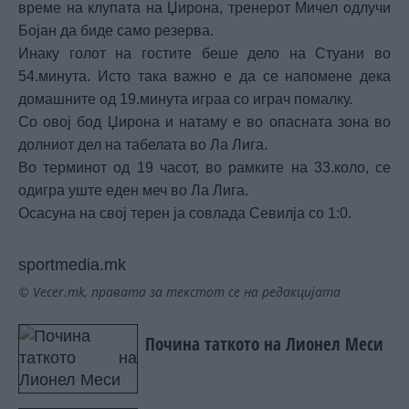
време на клупата на Џирона, тренерот Мичел одлучи
Бојан да биде само резерва.
Инаку голот на гостите беше дело на Стуани во
54.минута. Исто така важно е да се напомене дека
домашните од 19.минута играа со играч помалку.
Со овој бод Џирона и натаму е во опасната зона во
долниот дел на табелата во Ла Лига.
Во терминот од 19 часот, во рамките на 33.коло, се
одигра уште еден меч во Ла Лига.
Осасуна на свој терен ја совлада Севилја со 1:0.
sportmedia.mk
© Vecer.mk, правата за текстот се на редакцијата
Почина таткото на Лионел Меси