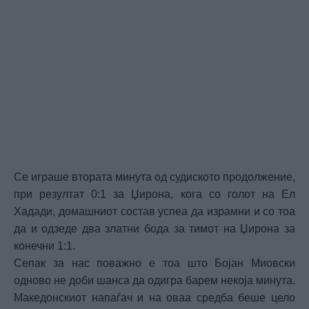
Се играше втората минута од судиското продолжение,
при резултат 0:1 за Џирона, кога со голот на Ел
Хадади, домашниот состав успеа да израмни и со тоа
да и одзеде два златни бода за тимот на Џирона за
конечни 1:1.
Сепак за нас поважно е тоа што Бојан Миовски
одново не доби шанса да одигра барем некоја минута.
Македонскиот напаѓач и на оваа средба беше цело