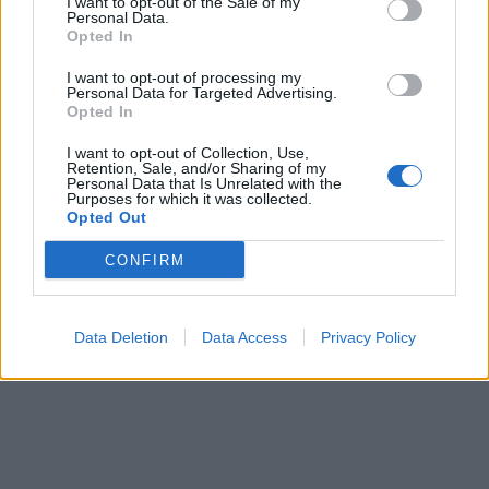
I want to opt-out of the Sale of my
Personal Data.
Opted In
БУГАРИТЕ СО ШОКАНТНО
ОТКРИТИЕ по падот на Дунав,
I want to opt-out of processing my
кренаа дронови да снимаат
Personal Data for Targeted Advertising.
Opted In
ПРЕДУПРЕДЕНИ СЕ: „Бугарија
итно ја преиспитува својата
I want to opt-out of Collection, Use,
Retention, Sale, and/or Sharing of my
одлука“
Personal Data that Is Unrelated with the
Purposes for which it was collected.
БЕЛ ШТРАЈК НА ГРАНИЦИТЕ:
Opted Out
Вака не било никогаш на
„Евзони“, а на „Градина“ се
CONFIRM
чека и пет часа
Исчезнаа десетмина
алпинисти во лавина во
Пакистан- меѓу нив и познат
Data Deletion
Data Access
Privacy Policy
Непалец