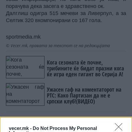
порачува дека засега е здравствено ок.
Далглиш одигра 515 мечеви за Ливерпул, а за
Селтик 320 вкомпонирани со 167 гола.
sportmedia.mk
© Vecer.mk, правата за текстот се на редакцијата
Кога сезоната ќе почне,
трибините ќе бидат празни кога
ќе игра еден гигант во Серија А!
Ужасен гаф на коментаторот на
РТС: Како Партизан да не е
српски клуб!(ВИДЕО)
vecer.mk -
Do Not Process My Personal