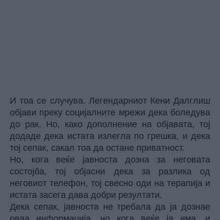
И тоа се случува. Легендарниот Кени Далглиш
објави преку социјалните мрежи дека боледува
до рак. Но, како дополнение на објавата, тој
додаде дека истата излегла по грешка, и дека
тој сепак, сакал тоа да остане приватност.
Но, кога веќе јавноста дозна за неговата
состојба, тој објасни дека за разлика од
неговиот телефон, тој свесно оди на терапија и
истата засега дава добри резултати.
Дека сепак, јавноста не требала да ја дознае
оваа информација, но кога веќе ја има, и