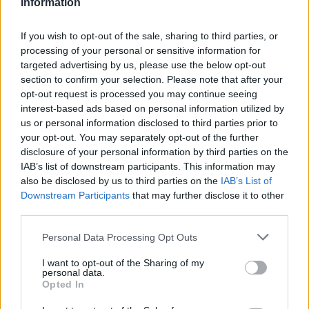
Information
НАЈЧИТАНИ ВО ПОСЛЕДНИ 7 ДЕНА
СЕ СПРЕМА МЕТЕОРОЛОШКИ
If you wish to opt-out of the sale, sharing to third parties, or
ХАОС ЗА ЗИМАТА 2026/2027
processing of your personal or sensitive information for
targeted advertising by us, please use the below opt-out
section to confirm your selection. Please note that after your
ИСТОРИСКО ОБЕДИНУВАЊЕ НА
opt-out request is processed you may continue seeing
МАКЕДОНЦИТЕ ВО СРБИЈА:
interest-based ads based on personal information utilized by
ФОРМИРАН МАКЕДОНСКИОТ
us or personal information disclosed to third parties prior to
НАЦИОНАЛЕН СОЈУЗ
Ахмети кажа што го мачи:
your opt-out. You may separately opt-out of the further
СЛУШАМ, САКААТ ДА СЕ СУДИ
disclosure of your personal information by third parties on the
ЗА ВОЕНИТЕ ЗЛОСТРОСТВА НА
IAB’s list of downstream participants. This information may
УЧК...
also be disclosed by us to third parties on the
IAB’s List of
УЛЦИЊ Е АЛБАНСКИ, ЌЕ ГО
Downstream Participants
that may further disclose it to other
ОСЛОБОДИМЕ- Скандалозна
third parties.
објава на вицепремиерот на
Црна Гора
Personal Data Processing Opt Outs
ТЕМПЕРАТУРАТА ВО СРЕДА ЌЕ
БИДЕ ЗА НА ЛЕКАР, а потоа...
I want to opt-out of the Sharing of my
personal data.
Opted In
Северна Кореја и Русија градат
мистериозен мост