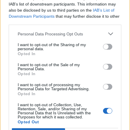
НАЈЧИТАНИ ВО ПОСЛЕДНИ 7 ДЕНА
IAB’s list of downstream participants. This information may
also be disclosed by us to third parties on the
IAB’s List of
Ахмети кажа што го мачи:
Downstream Participants
that may further disclose it to other
СЛУШАМ, САКААТ ДА СЕ СУДИ
third parties.
ЗА ВОЕНИТЕ ЗЛОСТРОСТВА НА
УЧК...
Personal Data Processing Opt Outs
ИСТОРИСКО ОБЕДИНУВАЊЕ НА
МАКЕДОНЦИТЕ ВО СРБИЈА:
I want to opt-out of the Sharing of my
ФОРМИРАН МАКЕДОНСКИОТ
personal data.
НАЦИОНАЛЕН СОЈУЗ
Opted In
УЛЦИЊ Е АЛБАНСКИ, ЌЕ ГО
ОСЛОБОДИМЕ- Скандалозна
I want to opt-out of the Sale of my
објава на вицепремиерот на
Personal Data.
Црна Гора
Opted In
ПРЕДУПРЕДЕНИ СЕ: „Бугарија
итно ја преиспитува својата
I want to opt-out of processing my
одлука“
Personal Data for Targeted Advertising.
Opted In
ТЕМПЕРАТУРАТА ВО СРЕДА ЌЕ
БИДЕ ЗА НА ЛЕКАР, а потоа...
I want to opt-out of Collection, Use,
Retention, Sale, and/or Sharing of my
Personal Data that Is Unrelated with the
Purposes for which it was collected.
СУДСКАТА МАФИЈА РАБОТИ
Opted Out
ВАКА - Судијата Вулнет Винца