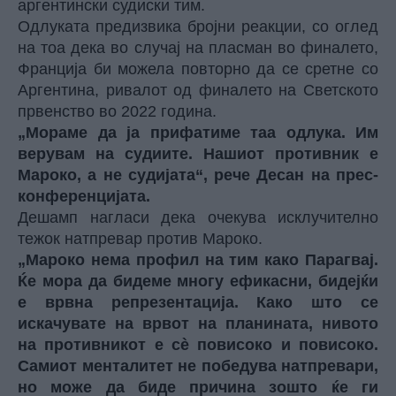
аргентински судиски тим.
Одлуката предизвика бројни реакции, со оглед
на тоа дека во случај на пласман во финалето,
Франција би можела повторно да се сретне со
Аргентина, ривалот од финалето на Светското
првенство во 2022 година.
„Мораме да ја прифатиме таа одлука. Им
верувам на судиите. Нашиот противник е
Мароко, а не судијата“, рече Десан на прес-
конференцијата.
Дешамп нагласи дека очекува исклучително
тежок натпревар против Мароко.
„Мароко нема профил на тим како Парагвај.
Ќе мора да бидеме многу ефикасни, бидејќи
е врвна репрезентација. Како што се
искачувате на врвот на планината, нивото
на противникот е сè повисоко и повисоко.
Самиот менталитет не победува натпревари,
но може да биде причина зошто ќе ги