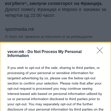
изгубите“, заклучи селекторот на Франција.
Дуелот помеѓу Франција и Мароко е закажан за
четврток од 22:00 часот.
sportmedia.mk
© Vecer.mk, правата за текстот се на редакцијата
УЕФА за Инфантино: Бојкотот и
vecer.mk -
Do Not Process My Personal
натаму е опција, извинувањето
Information
не е доволно!
If you wish to opt-out of the sale, sharing to third parties, or
Официјално: Винисиус во Реал
processing of your personal or sensitive information for
Мадрид до 2032! (ФОТО)
targeted advertising by us, please use the below opt-out
section to confirm your selection. Please note that after your
opt-out request is processed you may continue seeing
interest-based ads based on personal information utilized by
us or personal information disclosed to third parties prior to
your opt-out. You may separately opt-out of the further
disclosure of your personal information by third parties on the