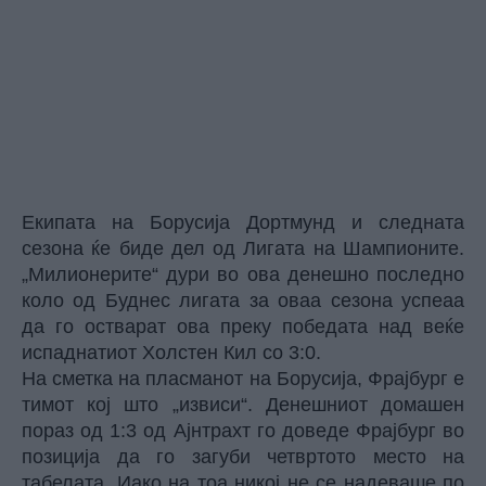
Екипата на Борусија Дортмунд и следната
сезона ќе биде дел од Лигата на Шампионите.
„Милионерите“ дури во ова денешно последно
коло од Буднес лигата за оваа сезона успеаа
да го остварат ова преку победата над веќе
испаднатиот Холстен Кил со 3:0.
На сметка на пласманот на Борусија, Фрајбург е
тимот кој што „извиси“. Денешниот домашен
пораз од 1:3 од Ајнтрахт го доведе Фрајбург во
позиција да го загуби четвртото место на
табелата. Иако на тоа никој не се надеваше по