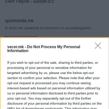
Сент Паули – Бохум 0:2
sportmedia.mk
© Vecer.mk, правата за текстот се на редакцијата
Нејмар со шокантна изјава: На
крајот од годината можеби ќе се
vecer.mk -
Do Not Process My Personal
пензионирам!
Information
If you wish to opt-out of the sale, sharing to third parties, or
ПСЖ и Ливерпул се далеку од
processing of your personal or sensitive information for
договор за Баркола!
targeted advertising by us, please use the below opt-out
section to confirm your selection. Please note that after your
opt-out request is processed you may continue seeing
interest-based ads based on personal information utilized by
us or personal information disclosed to third parties prior to
your opt-out. You may separately opt-out of the further
НАЈЧИТАНИ ВО ПОСЛЕДНИ 7 ДЕНА
disclosure of your personal information by third parties on the
IAB’s list of downstream participants. This information may