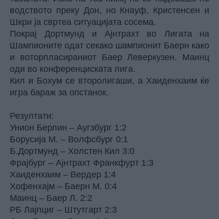
водството преку Дон, но Кнауф, Кристенсен и
Шкри ја свртеа ситуацијата сосема.
Покрај Дортмунд и Ајнтрахт во Лигата на
Шампионите одат секако шампионит Баерн како
и воторпласираниот Баер Леверкузен. Маинц
оди во конференциската лига.
Кил и Бохум се второлигаши, а Хаиденхаим ќе
игра бараж за опстанок.
Резултати:
Унион Берлин – Аугзбург 1:2
Борусија М. – Волфсбург 0:1
Б.Дортмунд – Холстен Кил 3:0
Фрајбург – Ајнтрахт Франкфурт 1:3
Хаиденхаим – Вердер 1:4
Хофенхајм – Баерн М. 0:4
Маинц – Баер Л. 2:2
РБ Лајпциг – Штутгарт 2:3