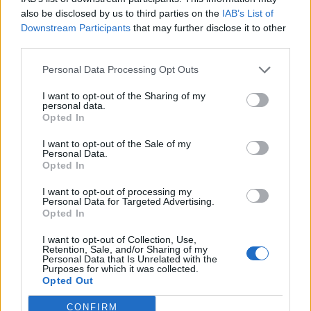
Ахмети кажа што го мачи:
also be disclosed by us to third parties on the
IAB’s List of
СЛУШАМ, САКААТ ДА СЕ СУДИ
Downstream Participants
that may further disclose it to other
ЗА ВОЕНИТЕ ЗЛОСТРОСТВА НА
third parties.
УЧК...
ИСТОРИСКО ОБЕДИНУВАЊЕ НА
Personal Data Processing Opt Outs
МАКЕДОНЦИТЕ ВО СРБИЈА:
ФОРМИРАН МАКЕДОНСКИОТ
I want to opt-out of the Sharing of my
НАЦИОНАЛЕН СОЈУЗ
personal data.
ТЕЖОК ДЕН И ЈАВНО
Opted In
ДЕМОЛИРАЊЕ НА ФИЛИПЧЕ:
Мицкоски откри дека
I want to opt-out of the Sale of my
човекот појма нема од
Personal Data.
ПРЕДУПРЕДЕНИ СЕ: „Бугарија
ништо, освен за кеш
Opted In
итно ја преиспитува својата
одлука“
I want to opt-out of processing my
Personal Data for Targeted Advertising.
ТЕМПЕРАТУРАТА ВО СРЕДА ЌЕ
Opted In
БИДЕ ЗА НА ЛЕКАР, а потоа...
I want to opt-out of Collection, Use,
Retention, Sale, and/or Sharing of my
Personal Data that Is Unrelated with the
СУДСКАТА МАФИЈА РАБОТИ
Purposes for which it was collected.
ВАКА - Судијата Вулнет Винца
Opted Out
е пензиониран, три дена
откако му го врати пасошот
CONFIRM