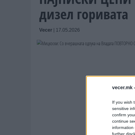
дизел горивата
Vecer
|
17.05.2026
vecer.mk 
If you wish 
sensitive in
confirm you
continue se
information 
further disc