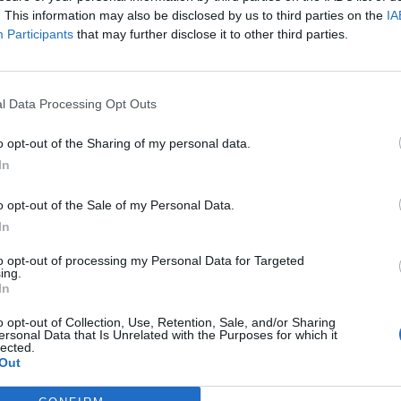
. This information may also be disclosed by us to third parties on the
IA
Participants
that may further disclose it to other third parties.
l Data Processing Opt Outs
o opt-out of the Sharing of my personal data.
In
очи дека вчерашната одлука на Владата за
ен ДДВ за бензините и намалени акцизи за
o opt-out of the Sale of my Personal Data.
е значи дека и понатаму ќе имаме горива со
In
to opt-out of processing my Personal Data for Targeted
едница на Владата на која до 1 јуни ги
ing.
ален ДДВ за бензините и намалени акцизи за
In
како држава повторно сме со најниски цени на
o opt-out of Collection, Use, Retention, Sale, and/or Sharing
е Мицкоски во одговор на новинарско прашање
ersonal Data that Is Unrelated with the Purposes for which it
lected.
иница.
Out
а продолжиме и понатаму.