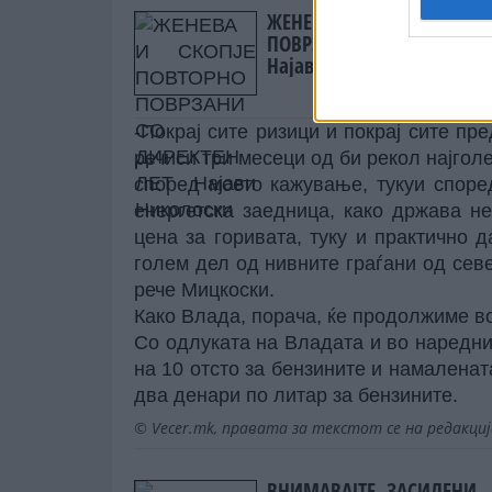
ЖЕНЕВА И СКОПЈЕ ПОВТО
ПОВРЗАНИ СО ДИРЕКТЕН Л
Најави Николоски
-Покрај сите ризици и покрај сите пр
речиси три месеци од би рекол најголе
според моето кажување, тукуи споре
енергетска заедница, како држава н
цена за горивата, туку и практично д
голем дел од нивните граѓани од север
рече Мицкоски.
Како Влада, порача, ќе продолжиме во
Со одлуката на Владата и во наредн
на 10 отсто за бензините и намаленат
два денари по литар за бензините.
© Vecer.mk, правата за текстот се на редакци
ВНИМАВАЈТЕ, ЗАСИЛЕНИ