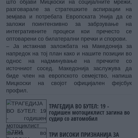
што објави Мицкоски на социјалните мрежи,
разговарале за стратешките аспирации на
земјава и потребата Европската Унија да се
заложи поинтензивно за забрзување на
интегративните процеси кои пречесто се
оптоварени со билатерални пречки и спорови.
– Ја истакнав заложбата на Македонија за
напредок на тој план како и нашите позиции во
однос на надминување на пречките со
источниот сосед. Македонија заслужува да
биде член на европското семејство, напиша
Мицкоски на својот официјален фејсбук
профил.
ТРАГЕДИЈА ВО БУТЕЛ: 19 -
годишен мотоциклист загина во
судир со автомобил
ТРИ ВИСОКИ ПРИЗНАНИЈА ЗА