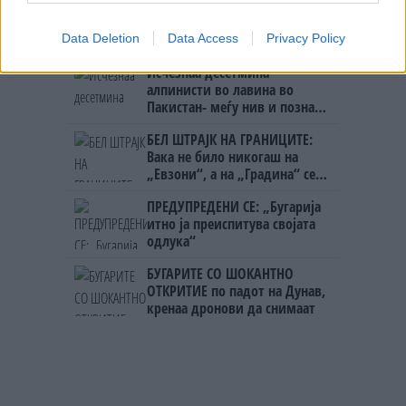
Северна Кореја и Русија градат
мистериозен мост
Data Deletion
Data Access
Privacy Policy
Исчезнаа десетмина
алпинисти во лавина во
Пакистан- меѓу нив и познат
Непалец
БЕЛ ШТРАЈК НА ГРАНИЦИТЕ:
Вака не било никогаш на
„Евзони“, а на „Градина“ се
чека и пет часа
ПРЕДУПРЕДЕНИ СЕ: „Бугарија
итно ја преиспитува својата
одлука“
БУГАРИТЕ СО ШОКАНТНО
ОТКРИТИЕ по падот на Дунав,
кренаа дронови да снимаат