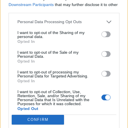
Downstream Participants
that may further disclose it to other
third parties.
НАЈЧИТАНИ ВО ПОСЛЕДНИ 7 ДЕНА
Personal Data Processing Opt Outs
СЕ СПРЕМА МЕТЕОРОЛОШКИ
ХАОС ЗА ЗИМАТА 2026/2027
I want to opt-out of the Sharing of my
personal data.
Opted In
ИСТОРИСКО ОБЕДИНУВАЊЕ НА
МАКЕДОНЦИТЕ ВО СРБИЈА:
I want to opt-out of the Sale of my
ФОРМИРАН МАКЕДОНСКИОТ
Personal Data.
Opted In
НАЦИОНАЛЕН СОЈУЗ
Ахмети кажа што го мачи:
СЛУШАМ, САКААТ ДА СЕ СУДИ
I want to opt-out of processing my
Personal Data for Targeted Advertising.
ЗА ВОЕНИТЕ ЗЛОСТРОСТВА НА
Opted In
УЧК...
УЛЦИЊ Е АЛБАНСКИ, ЌЕ ГО
I want to opt-out of Collection, Use,
ОСЛОБОДИМЕ- Скандалозна
Retention, Sale, and/or Sharing of my
објава на вицепремиерот на
Personal Data that Is Unrelated with the
Црна Гора
Purposes for which it was collected.
ТЕМПЕРАТУРАТА ВО СРЕДА ЌЕ
Opted Out
БИДЕ ЗА НА ЛЕКАР, а потоа...
CONFIRM