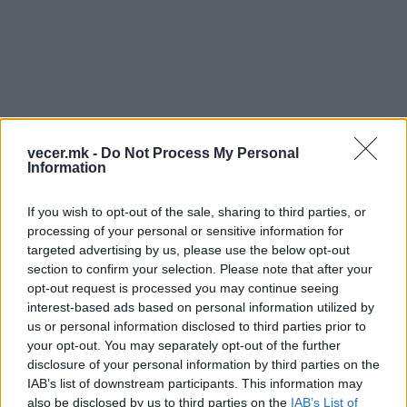
vecer.mk -
Do Not Process My Personal
Information
© Vecer.mk, правата за текстот се на редакцијата
If you wish to opt-out of the sale, sharing to third parties, or
ЦУК: До 13:00 часот
processing of your personal or sensitive information for
евидентирани седум пожари на
targeted advertising by us, please use the below opt-out
отворено од кои два активни,
section to confirm your selection. Please note that after your
два под контрола и три целосно
opt-out request is processed you may continue seeing
изгасени
„ДЕЦАТА“ НА ВЕНКО СЕ
interest-based ads based on personal information utilized by
ОСУДЕНИЦИ ЗА ДРОГА И
us or personal information disclosed to third parties prior to
НАСИЛНИЦИ, реагираат од ВМРО-
your opt-out. You may separately opt-out of the further
ДПМНЕ
disclosure of your personal information by third parties on the
IAB’s list of downstream participants. This information may
also be disclosed by us to third parties on the
IAB’s List of