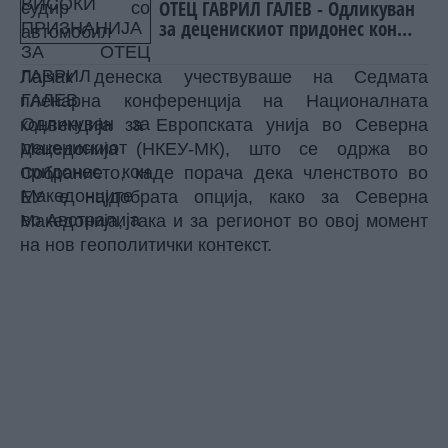
ОТЕЦ ГАВРИЛ ГАЛЕВ - Одликуван
за деценискиот придонес кон
Македонците во Австралија
Лајчак денеска учествуваше на Седмата
пленарна конференција на Националната
конвенција за Европската унија во Северна
Македонија (НКЕУ-МК), што се одржа во
Собранието, каде порача дека членството во
ЕУ е најдобрата опција, како за Северна
Македонија, така и за регионот во овој момент
на нов геополитички контекст.