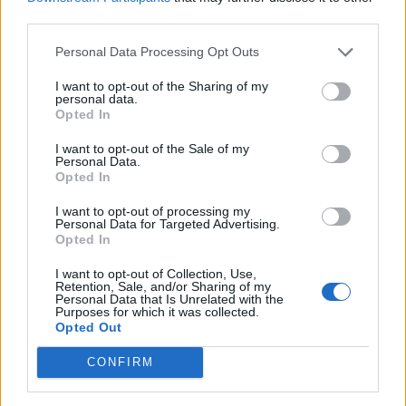
third parties.
© Vecer.mk, правата за текстот се на редакцијата
Personal Data Processing Opt Outs
„НАША ДОЛЖНОСТ Е ДА ГИ
I want to opt-out of the Sharing of my
ПАМЕТИМЕ ОНИЕ КОИ ГИ
personal data.
ПОЛОЖИЈА ЖИВОТИТЕ ЗА
Opted In
ТАТКОВИНАТА“
I want to opt-out of the Sale of my
СПАСУВАЧКА АКЦИЈА ОД ТУРЦИЈА -
Personal Data.
Македонскиот државјанин со
Opted In
тешка повреда на `рбетот
I want to opt-out of processing my
транспортиран на КАРИЛ
Personal Data for Targeted Advertising.
Opted In
I want to opt-out of Collection, Use,
Retention, Sale, and/or Sharing of my
Personal Data that Is Unrelated with the
НАЈЧИТАНИ ВО ПОСЛЕДНИ 7 ДЕНА
Purposes for which it was collected.
Opted Out
СЕ СПРЕМА МЕТЕОРОЛОШКИ
ХАОС ЗА ЗИМАТА 2026/2027
CONFIRM