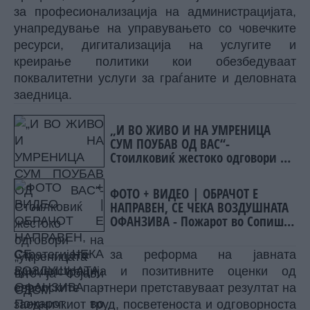
за професионализација на администрацијата,
унапредување на управувањето со човечките
ресурси, дигитализација на услугите и
креирање политики кои обезбедуваат
поквалитетни услуги за граѓаните и деловната
заедница.
„И ВО ЖИВО И НА УМРЕНИЦА
СУМ ПОУБАВ ОД ВАС“-
Стоилковиќ жестоко одговори на
„умреницата“ што ја објави
СДСМ
ФОТО + ВИДЕО | ОБРАЧОТ Е
НАПРАВЕН, СЕ ЧЕКА ВОЗДУШНАТА
ОФАНЗИВА - Пожарот во Сопиште
под контрола на земја, се
спремаат „ер - тракторите““
Стратегијата за реформа на јавната
администрација и позитивните оценки од
европските партнери претставуваат резултат на
заедничкиот труд, посветеноста и одговорноста