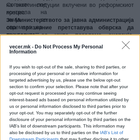
на сите институции вклучени во реформскиот
процес.
За Министерството за јавна администрација
ова признание претставува обврска да
продолжи со уште поголема енергија,
посилен интензитет и уште повисоки
vecer.mk -
Do Not Process My Personal
амбиции, како и дополнителен мотив во
Information
спроведувањето на реформите кои ќе
обезбедат современа администрација по
If you wish to opt-out of the sale, sharing to third parties, or
мерка на граѓаните и институции подготвени
processing of your personal or sensitive information for
да одговорат на предизвиците на
targeted advertising by us, please use the below opt-out
section to confirm your selection. Please note that after your
европската иднина.
opt-out request is processed you may continue seeing
Остануваме целосно посветени на
interest-based ads based on personal information utilized by
реформската агенда и на европскиот пат на
us or personal information disclosed to third parties prior to
државата, уверени дека секој постигнат
your opt-out. You may separately opt-out of the further
резултат денес претставува нов чекор кон
disclosure of your personal information by third parties on the
нашата заедничка цел, подобар животен
IAB’s list of downstream participants. This information may
стандард за сите граѓани и полноправно
also be disclosed by us to third parties on the
IAB’s List of
Downstream Participants
that may further disclose it to other
членство во Европската Унија.