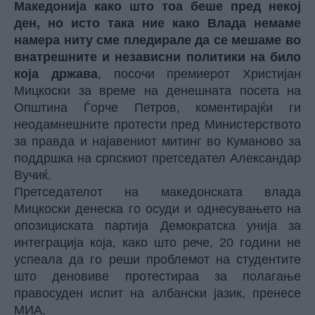
Македонија како што тоа беше пред некој
ден, но исто така ние како Влада немаме
намера ниту сме пледирале да се мешаме во
внатрешните и независни политики на било
која држава
, посочи премиерот Христијан
Мицкоски за време на денешната посета на
Општина Ѓорче Петров, коментирајќи ги
неодамнешните протести пред Министерството
за правда и најавениот митинг во Куманово за
поддршка на српскиот претседател Александар
Вучиќ.
Претседателот на македонската влада
Мицкоски денеска го осуди и однесувањето на
опозициската партија Демократска унија за
интеграција која, како што рече, 20 години не
успеала да го реши проблемот на студентите
што деновиве протестираа за полагање
правосуден испит на албански јазик, пренесе
МИА.