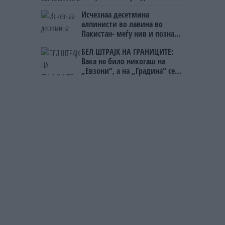
човекот појма нема од
Исчезнаа десетмина
ништо, освен за кеш
алпинисти во лавина во
Пакистан- меѓу нив и познат
Непалец
БЕЛ ШТРАЈК НА ГРАНИЦИТЕ:
Вака не било никогаш на
„Евзони“, а на „Градина“ се
чека и пет часа