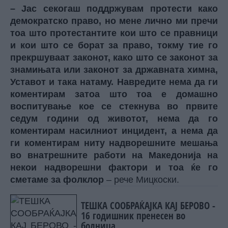
– Јас секогаш поддржувам протести како
демократско право, но мене лично ми пречи
тоа што протестантите кои што се правници
и кои што се борат за право, токму тие го
прекршуваат законот, како што се законот за
знамињата или законот за државната химна,
Уставот и така натаму. Навредите нема да ги
коментирам затоа што тоа е домашно
воспитување кое се стекнува во првите
седум години од животот, нема да го
коментирам насилниот инцидент, а нема да
ги коментирам ниту надворешните мешања
во внатрешните работи на Македонија на
некои надворешни фактори и тоа ќе го
сметаме за фолклор
– рече Мицкоски.
ТЕШКА СООБРАЌАЈКА КАЈ БЕРОВО -
16 годишник пренесен во
болница