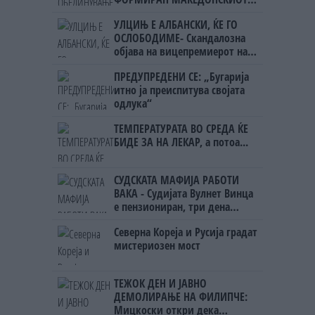
НАЦИОНАЛЕН СОЈУЗ
УЛЦИЊ Е АЛБАНСКИ, ЌЕ ГО
ОСЛОБОДИМЕ- Скандалозна
објава на вицепремиерот на
Црна Гора
ПРЕДУПРЕДЕНИ СЕ: „Бугарија
итно ја преиспитува својата
одлука“
ТЕМПЕРАТУРАТА ВО СРЕДА ЌЕ
БИДЕ ЗА НА ЛЕКАР, а потоа...
СУДСКАТА МАФИЈА РАБОТИ
ВАКА - Судијата Вулнет Винца
е пензиониран, три дена
откако му го врати пасошот
Северна Кореја и Русија градат
на бизнисменот Марковски
мистериозен мост
ТЕЖОК ДЕН И ЈАВНО
ДЕМОЛИРАЊЕ НА ФИЛИПЧЕ:
Мицкоски откри дека