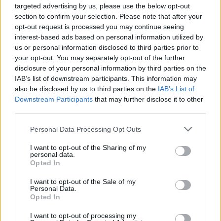
targeted advertising by us, please use the below opt-out
го поминат месецот. Ние сме одговорна
section to confirm your selection. Please note that after your
Влада, проблемите се за да се решат, ние
opt-out request is processed you may continue seeing
решивме стотици проблеми, така и овој ќе
interest-based ads based on personal information utilized by
биде решен-
истакна премиерот Мицкоски.
us or personal information disclosed to third parties prior to
your opt-out. You may separately opt-out of the further
На новинарско прашање за кометар во врска со
disclosure of your personal information by third parties on the
најавениот митинг за поддршка на српскиот
IAB’s list of downstream participants. This information may
претседател Александар Вучиќ во Куманово,
also be disclosed by us to third parties on the
IAB’s List of
премиерот Мицкоски одговори дека не
Downstream Participants
that may further disclose it to other
поддржува надворешно мешање во
third parties.
внатрешните работи на Македонија.
Personal Data Processing Opt Outs
– Апсолутно не поддржувам надворешно
мешање во внатрешните политики на
I want to opt-out of the Sharing of my
Македонија како што тоа беше пред некој
personal data.
Opted In
ден, но исто така ние како Влада немаме
намера ниту сме пледирале да се мешаме во
I want to opt-out of the Sale of my
внатрешните и независни политики на било
Personal Data.
Opted In
која држава
- нагласи Мицкоски.
© Vecer.mk, правата за текстот се на редакцијата
I want to opt-out of processing my