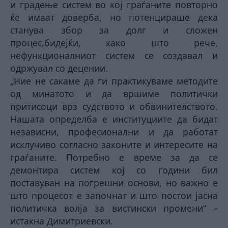
и градење систем во кој граѓаните повторно
ќе имаат доверба, но потенцираше дека
станува збор за долг и сложен
процес,бидејќи, како што рече,
нефункционалниот систем се создавал и
одржувал со децении.
„Ние не сакаме да ги практикуваме методите
од минатото и да вршиме политички
притисоци врз судството и обвинителството.
Нашата определба е институциите да бидат
независни, професионални и да работат
исклучиво согласно законите и интересите на
граѓаните. Потребно е време за да се
демонтира систем кој со години бил
поставуван на погрешни основи, но важно е
што процесот е започнат и што постои јасна
политичка волја за вистински промени“ –
истакна Димитриевски.