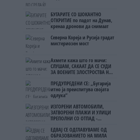
БУГАРИТЕ СО ШОКАНТНО
ОТКРИТИЕ по падот на Дунав,
кренаа дронови да снимаат
Северна Кореја и Русија градат
мистериозен мост
Ахмети кажа што го мачи:
СЛУШАМ, САКААТ ДА СЕ СУДИ
ЗА ВОЕНИТЕ ЗЛОСТРОСТВА НА
УЧК...
ПРЕДУПРЕДЕНИ СЕ: „Бугарија
итно ја преиспитува својата
одлука“
ИЗГОРЕНИ АВТОМОБИЛИ,
ЗАТВОРЕНИ ПЛАЖИ И УЛИЦИ
ПРЕПОЛНИ СО ОТПАД -
Фнидек во хаос по
ЕДВАЈ СЕ ОДГЛАВУВАМЕ ОД
мигрантскиот бран кон Сеута
ОБРАЗОВАНИЕТО НА МИЛА