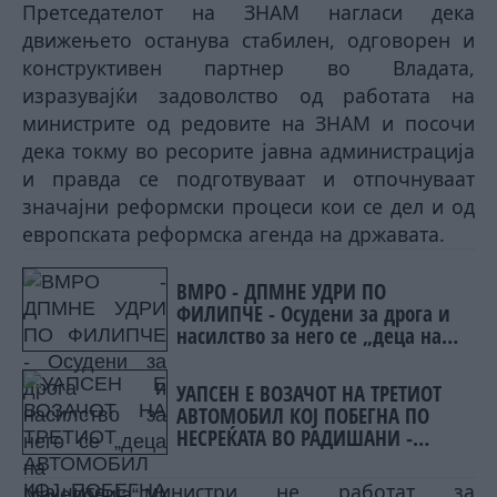
Претседателот на ЗНАМ нагласи дека
движењето останува стабилен, одговорен и
конструктивен партнер во Владата,
изразувајќи задоволство од работата на
министрите од редовите на ЗНАМ и посочи
дека токму во ресорите јавна администрација
и правда се подготвуваат и отпочнуваат
значајни реформски процеси кои се дел и од
европската реформска агенда на државата.
ВМРО - ДПМНЕ УДРИ ПО
ФИЛИПЧЕ - Осудени за дрога и
насилство за него се „деца на
Македонија“
УАПСЕН Е ВОЗАЧОТ НА ТРЕТИОТ
АВТОМОБИЛ КОЈ ПОБЕГНА ПО
НЕСРЕЌАТА ВО РАДИШАНИ -
Загина 19-годишник
„Нашите министри не работат за