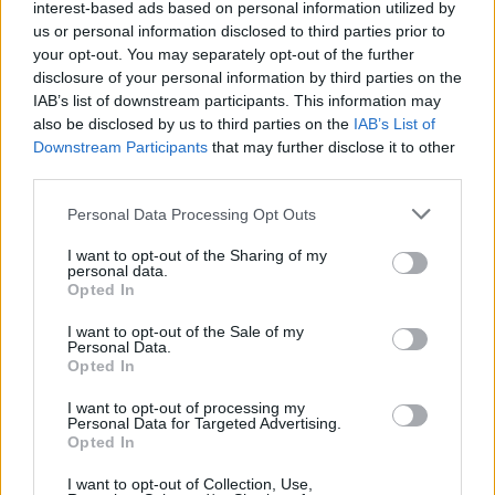
interest-based ads based on personal information utilized by
претставува контрола и проверка за нас како
us or personal information disclosed to third parties prior to
нов политички субјект – како се движиме на
your opt-out. You may separately opt-out of the further
политичкиот простор и колку сме
disclosure of your personal information by third parties on the
IAB’s list of downstream participants. This information may
реализирале од она што сме го ветиле пред
also be disclosed by us to third parties on the
IAB’s List of
граѓаните. Ние немавме голем број ветувања
Downstream Participants
that may further disclose it to other
на претходните парламентарни избори и сè
third parties.
уште исклучиво се држиме до сите наши
ветувања. Но, потребно е прагматично да се
Personal Data Processing Opt Outs
анализира што државата би добила, а што би
I want to opt-out of the Sharing of my
изгубила со евентуални предвремени избори“
personal data.
Opted In
– порача претседателот на ЗНАМ.
I want to opt-out of the Sale of my
© Vecer.mk, правата за текстот се на редакцијата
Personal Data.
Opted In
25 ГОДИНИ ОД КРВАВИОТ
I want to opt-out of processing my
„КАРПАЛАК„ - Стојанче Ангелов
Personal Data for Targeted Advertising.
со сведоштво за заседата во која
Opted In
Македонија изгуби 10 херои
I want to opt-out of Collection, Use,