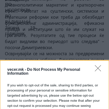
дневнополитички маркетинг и краткорочен
ефект. Работат на суштински, системски и
стратешки реформи кои треба да обезбедат
функционална администрација, ефикасна
правда и институции што ќе им служат на
граѓаните. Резултатите од тие процеси ќе
бидат видливи во периодот што следува“ –
посочи Димитриевски.
Осврнувајќи се на можноста за предвремени
парламентарни избори, Димитриевски оцени
дека во овој момент на Македонија и се
vecer.mk -
Do Not Process My Personal
потребни политичка стабилност,
Information
институционална функционалност и целосен
фокус кон економијата, инвестициите и
If you wish to opt-out of the sale, sharing to third parties, or
реалните потреби на граѓаните.
processing of your personal or sensitive information for
„Дали ќе бидат изборите следната година,
targeted advertising by us, please use the below opt-out
section to confirm your selection. Please note that after your
редовни или утре, ние сме подготвени
opt-out request is processed you may continue seeing
активно да учествуваме, бидејќи тоа