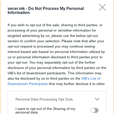
ДРЖАВАТА ЈАКНЕЕ ПРЕКУ
НАЦИОНАЛНОТО ПОМИРУВАЊЕ,
vecer.mk -
Do Not Process My Personal
рече Давкова од пред
Information
споменикот на Ченто
НИКОЈ НЕМА ПРАВО ДА ЈА
If you wish to opt-out of the sale, sharing to third parties, or
РЕВИДИРА НАШАТА ИСТОРИЈА,
processing of your personal or sensitive information for
порача претседателката Давкова
targeted advertising by us, please use the below opt-out
section to confirm your selection. Please note that after your
opt-out request is processed you may continue seeing
interest-based ads based on personal information utilized by
us or personal information disclosed to third parties prior to
your opt-out. You may separately opt-out of the further
НАЈЧИТАНИ ВО ПОСЛЕДНИ 7 ДЕНА
disclosure of your personal information by third parties on the
IAB’s list of downstream participants. This information may
УАПСЕН МАКЕДОНЕЦОТ АНДРЕЈ
also be disclosed by us to third parties on the
IAB’s List of
ТАНАСКОВСКИ, ЧЛЕН НА
Downstream Participants
that may further disclose it to other
КАВАЧКИ КЛАН (ФОТО)
third parties.
Ахмети кажа што го мачи:
Personal Data Processing Opt Outs
СЛУШАМ, САКААТ ДА СЕ СУДИ
ЗА ВОЕНИТЕ ЗЛОСТРОСТВА НА
I want to opt-out of the Sharing of my
УЧК...
personal data.