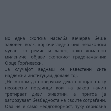
Во една скопска населба вечерва беше
заловен волк, кој очигледно бил незаконски
чуван, со ремче и ланец, како домашно
милениче, објави скопскиот градоначалник
Орце Ѓорѓиевски.
За случајот веднаш се известени сите
надлежни институции, додаде тој.
„Не можам да поверувам дека постојат толку
несовесни поединци кои на ваков начин
третираат диви животни, а притоа ја
загрозуваат безбедноста на своите сограѓани.
Ова не е само неодговорност, туку сериозна