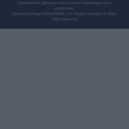
редакцијата. Делумно или целосно преземање не е
дозволено.
Develop & Design MAKSMEDIA LTD Skopje Copyright © 2004-
2026
. Vecer.mk