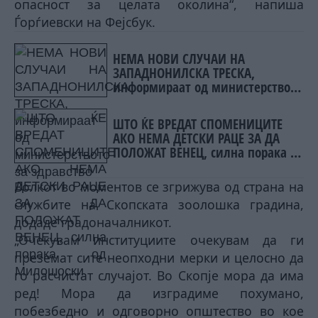
опасност за целата околина“, напиша
Ѓорѓиевски на Фејсбук.
НЕМА НОВИ СЛУЧАИ НА
ЗАПАДНОНИЛСКА ТРЕСКА,
информираат од министерството
за здравство
ШТО ЌЕ ВРЕДАТ СПОМЕНИЦИТЕ
АКО НЕМА ДЕТСКИ РАЦЕ ЗА ДА
ПОЛОЖАТ ВЕНЕЦ, силна порака од
Милошоски
Волкот во моментов се згрижува од страна на
службите на Скопската зоолошка градина,
додаде градоначалникот.
„Очекувам институциите очекувам да ги
преземат сите неопходни мерки и целосно да
го расчистат случајот. Во Скопје мора да има
ред! Мора да изградиме похумано,
побезбедно и одговорно општество во кое