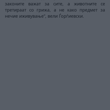
законите важат за сите, а животните се
третираат со грижа, а не како предмет за
нечие иживување“, вели Ѓорѓиевски.