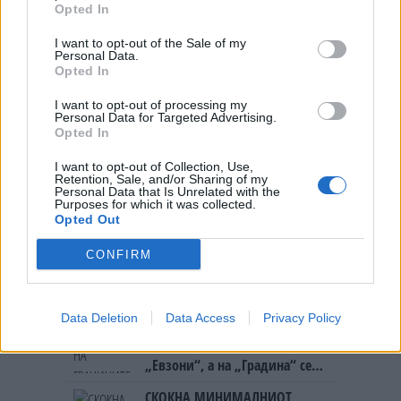
(Видео) СНИМКА СО ПАРИ КОИ
Opted In
ЈА НАПУШТААТ АЛБАНИЈА, се
тврди дека се на Еди Рама
I want to opt-out of the Sale of my
Personal Data.
ТЕЖОК ДЕН И ЈАВНО
Opted In
ДЕМОЛИРАЊЕ НА ФИЛИПЧЕ:
Мицкоски откри дека
I want to opt-out of processing my
човекот појма нема од
Personal Data for Targeted Advertising.
СУДСКАТА МАФИЈА РАБОТИ
ништо, освен за кеш
Opted In
ВАКА - Судијата Вулнет Винца
е пензиониран, три дена
I want to opt-out of Collection, Use,
Retention, Sale, and/or Sharing of my
откако му го врати пасошот
Personal Data that Is Unrelated with the
ПРЕДУПРЕДЕНИ СЕ: „Бугарија
на бизнисменот Марковски
Purposes for which it was collected.
итно ја преиспитува својата
Opted Out
одлука“
CONFIRM
Исчезнаа десетмина
алпинисти во лавина во
Пакистан- меѓу нив и познат
Непалец
Data Deletion
Data Access
Privacy Policy
БЕЛ ШТРАЈК НА ГРАНИЦИТЕ:
Вака не било никогаш на
„Евзони“, а на „Градина“ се
чека и пет часа
СКОКНА МИНИМАЛНИОТ