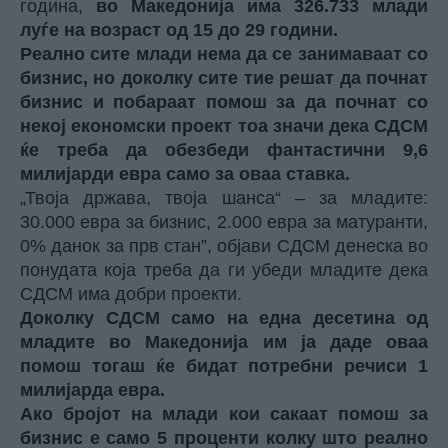
година,
во Македонија има 326.733 млади
луѓе на возраст од 15 до 29 години.
Реално сите млади нема да се занимаваат со
бизнис, но доколку сите тие решат да почнат
бизнис и побараат помош за да почнат со
некој економски проект тоа значи дека СДСМ
ќе треба да обезбеди фантастични 9,6
милијарди евра само за оваа ставка.
„Твоја држава, твоја шанса“ – за младите:
30.000 евра за бизнис, 2.000 евра за матуранти,
0% данок за прв стан”, објави СДСМ денеска во
понудата која треба да ги убеди младите дека
СДСМ има добри проекти.
Доколку СДСМ само на една десетина од
младите во Македонија им ја даде оваа
помош тогаш ќе бидат потребни речиси 1
милијарда евра.
Ако бројот на млади кои сакаат помош за
бизнис е само 5 проценти колку што реално