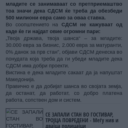
младите се занимаваат со претприемаштво
тоа значи дека СДСМ ќе треба да обезбеди
500 милиони евра само за оваа ставка.
Во соопштението на
СДСМ не кажуваат од
каде ќе ги најдат овие огромни пари:
„Твоја држава, твоја шанса“ – за младите:
30.000 евра за бизнис, 2.000 евра за матуранти,
0% данок за прв стан”, објави СДСМ денеска во
понудата која треба да ги убеди младите дека
СДСМ има добри проекти.
Вистина е дека младите сакаат да ја напуштат
Македонија.
Правично е да добијат шанса во својата земја,
да останат, да работат, со добро платена
работа, сопствен дом и систем.
СЕ ЗАПАЛИ СТАН ВО ГОСТИВАР,
ТРОЈЦА ПОВРЕДЕНИ - Меѓу нив и
двајца полицајци