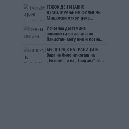
ТЕЖОК ДЕН И ЈАВНО
ДЕМОЛИРАЊЕ НА ФИЛИПЧЕ:
Мицкоски откри дека
човекот појма нема од
Исчезнаа десетмина
ништо, освен за кеш
алпинисти во лавина во
Пакистан- меѓу нив и познат
Непалец
БЕЛ ШТРАЈК НА ГРАНИЦИТЕ:
Вака не било никогаш на
„Евзони“, а на „Градина“ се
чека и пет часа