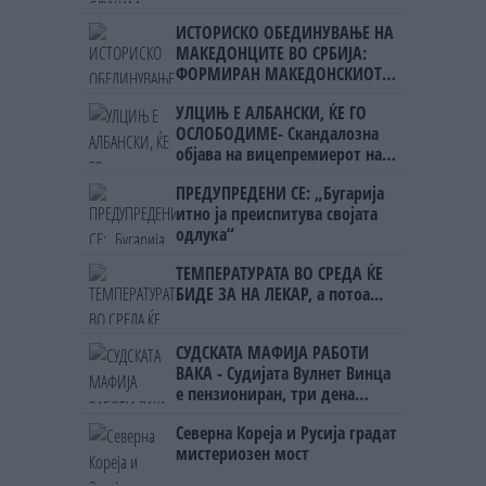
УЧК...
ИСТОРИСКО ОБЕДИНУВАЊЕ НА
МАКЕДОНЦИТЕ ВО СРБИЈА:
ФОРМИРАН МАКЕДОНСКИОТ
НАЦИОНАЛЕН СОЈУЗ
УЛЦИЊ Е АЛБАНСКИ, ЌЕ ГО
ОСЛОБОДИМЕ- Скандалозна
објава на вицепремиерот на
Црна Гора
ПРЕДУПРЕДЕНИ СЕ: „Бугарија
итно ја преиспитува својата
одлука“
ТЕМПЕРАТУРАТА ВО СРЕДА ЌЕ
БИДЕ ЗА НА ЛЕКАР, а потоа...
СУДСКАТА МАФИЈА РАБОТИ
ВАКА - Судијата Вулнет Винца
е пензиониран, три дена
откако му го врати пасошот
Северна Кореја и Русија градат
на бизнисменот Марковски
мистериозен мост