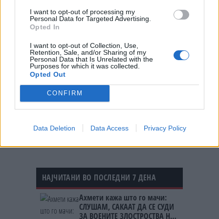
Твоја држава, Твоја шанса”, се вели во
I want to opt-out of processing my
соопштението на СДСМ.
Personal Data for Targeted Advertising.
Opted In
© Vecer.mk, правата за текстот се на редакцијата
I want to opt-out of Collection, Use,
Retention, Sale, and/or Sharing of my
„ПРЕМНОГУ ОТСТАПКИ
Personal Data that Is Unrelated with the
НАПРАВИВМЕ“ - Муцунски порача
Purposes for which it was collected.
дека Македонија заслужува
Opted Out
предвидлив пат кон ЕУ, без нови
услови од Софија
CONFIRM
РЕКОРДНА ПОЛУГОДИШНА
ТРГОВИЈА - Над 10 милијарди
евра размена со светот, извозот
Data Deletion
Data Access
Privacy Policy
расте побрзо од увозот
НАЈЧИТАНИ ВО ПОСЛЕДНИ 7 ДЕНА
Ахмети кажа што го мачи:
СЛУШАМ, САКААТ ДА СЕ СУДИ
ЗА ВОЕНИТЕ ЗЛОСТРОСТВА НА