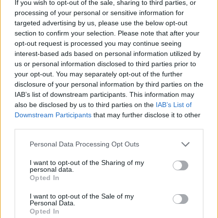
If you wish to opt-out of the sale, sharing to third parties, or
18 до 25 години. Праведно е младите да бидат
processing of your personal or sensitive information for
поддржани веднаш по завршување на
targeted advertising by us, please use the below opt-out
образованието.
section to confirm your selection. Please note that after your
opt-out request is processed you may continue seeing
-30.000 евра грант за отворање сопствен
interest-based ads based on personal information utilized by
бизнис за младите кои ќе се вратат дома – за
us or personal information disclosed to third parties prior to
да градат кариера тука и да придонесуваат во
your opt-out. You may separately opt-out of the further
домашната економија.
disclosure of your personal information by third parties on the
Целосно ќе го укинеме данокот на промет за
IAB’s list of downstream participants. This information may
млади до 35 години при купување прв стан.
also be disclosed by us to third parties on the
IAB’s List of
Првиот дом не смее да биде луксуз.
Downstream Participants
that may further disclose it to other
third parties.
Евтини станбени кредити со фиксна камата од
само 1% во првите 10 години и 5.000 достапни
Personal Data Processing Opt Outs
станови за изнајмување за младите семејства и
младите кои сакаат самостоен живот.
I want to opt-out of the Sharing of my
personal data.
Така се гради иднина за младите.
Opted In
Праведно е Македонија да стане држава во
I want to opt-out of the Sale of my
која младите остануваат, напредуваат и
Personal Data.
веруваат.
Opted In