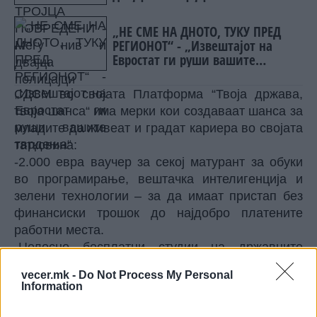
„НЕ СМЕ НА ДНОТО, ТУКУ ПРЕД
РЕГИОНОТ“ - „Извештајот на
Евростат ги руши вашите
тврдења“
СДСМ во својата Платформа “Твоја држава,
твоја шанса“ има мерки кои создаваат шанса за
младите да живеат и градат кариера во својата
татковина:
-2.000 евра ваучер за секој матурант за обуки
во програмирање, вештачка интелигенција и
зелени технологии – за да имаат пристап без
финансиски трошок до најдобро платените
работни места.
-Целосно бесплатни студии на државните
универзитети – знаењето не е привилегија, туку
vecer.mk -
Do Not Process My Personal
право.
Information
– Затоа гарантираме работа, пракса или обука
во рок од четири месеци за секој млад човек од