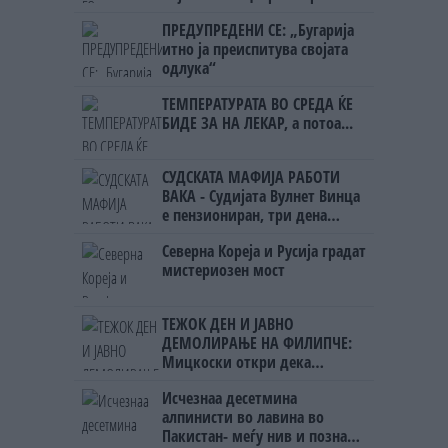
Црна Гора
ПРЕДУПРЕДЕНИ СЕ: „Бугарија
итно ја преиспитува својата
одлука“
ТЕМПЕРАТУРАТА ВО СРЕДА ЌЕ
БИДЕ ЗА НА ЛЕКАР, а потоа...
СУДСКАТА МАФИЈА РАБОТИ
ВАКА - Судијата Вулнет Винца
е пензиониран, три дена
откако му го врати пасошот
Северна Кореја и Русија градат
на бизнисменот Марковски
мистериозен мост
ТЕЖОК ДЕН И ЈАВНО
ДЕМОЛИРАЊЕ НА ФИЛИПЧЕ:
Мицкоски откри дека
човекот појма нема од
Исчезнаа десетмина
ништо, освен за кеш
алпинисти во лавина во
Пакистан- меѓу нив и познат