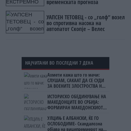
временската прогноза
УАПСЕН ТЕТОВЕЦ - со „голф“ возел
во спротивна насока на
автопатот Скопје – Велес
НАЈЧИТАНИ ВО ПОСЛЕДНИ 7 ДЕНА
Ахмети кажа што го мачи:
СЛУШАМ, САКААТ ДА СЕ СУДИ
ЗА ВОЕНИТЕ ЗЛОСТРОСТВА НА
УЧК...
ИСТОРИСКО ОБЕДИНУВАЊЕ НА
МАКЕДОНЦИТЕ ВО СРБИЈА:
ФОРМИРАН МАКЕДОНСКИОТ
НАЦИОНАЛЕН СОЈУЗ
УЛЦИЊ Е АЛБАНСКИ, ЌЕ ГО
ОСЛОБОДИМЕ- Скандалозна
објава на вицепремиерот на