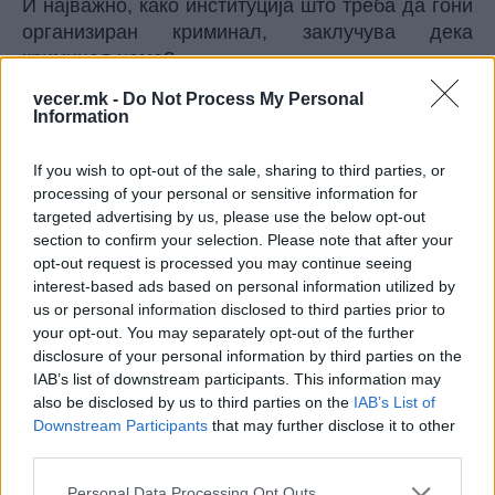
И најважно, како институција што треба да гони
организиран криминал, заклучува дека
криминал нема?
Дополнителна тежина дава изјавата на
vecer.mk -
Do Not Process My Personal
државниот обвинител Ненад Савевски дека
Information
предметот не бил соодветно рефериран. Тоа
значи дека проблемот не е само во одлуката,
If you wish to opt-out of the sale, sharing to third parties, or
туку и во системската неусогласеност.
processing of your personal or sensitive information for
Таму каде што нема координација, нема ни
targeted advertising by us, please use the below opt-out
section to confirm your selection. Please note that after your
одговорност,а таму каде што нема одговорност,
opt-out request is processed you may continue seeing
се раѓа сомнеж.
interest-based ads based on personal information utilized by
Во исто време, Христијан Мицкоски со месеци,
us or personal information disclosed to third parties prior to
и како опозиционер и како премиер, јавно
your opt-out. You may separately opt-out of the further
предупредуваше, отвораше прашања и
disclosure of your personal information by third parties on the
инсистираше на одговорност, вклучително и за
IAB’s list of downstream participants. This information may
можната еколошка и здравствена штета.
also be disclosed by us to third parties on the
IAB’s List of
Downstream Participants
that may further disclose it to other
Но обвинителството не најде ништо.
third parties.
И тука доаѓа најопасниот момент: отсуството на
доказ се претставува како доказ дека проблем
Personal Data Processing Opt Outs