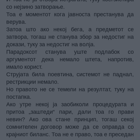
со нејзино затворање.
Тоа е моментот кога јавноста престанува да
верува.
Затоа што ако некој бега, а предметот се
затвора, тогаш не станува збор за недостиг на
докази, туку за недостиг на волја.
Парадоксот станува уште подлабок со
аргументот дека немало штета, напротив,
имало корист.
Струјата била поевтина, системот не паднал,
рестрикции немало.
Но правото не се темели на резултат, туку на
постапка.
Ако утре некој ја заобиколи процедурата и
притоа „заштеди“ пари, дали тоа го прави
невин? Ако ова стане принцип, тогаш секој
сомнителен договор може да се оправда со
крајниот биланс. Тоа не е право, тоа е преседан