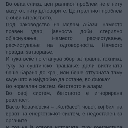
Во оваа слика, централниот проблем не е ниту
мазутот, ниту договорите. Централниот проблем
е обвинителството.
Под раководство на Ислам Абази, наместо
правен удар, јавноста доби стерилно
објаснување. Наместо расчистување,
расчистување на одговорноста. Наместо
правда, затворање.
И тука веќе не станува збор за правна техника,
туку за суштинско прашање: дали вистината
беше барана до крај, или беше оттурната таму
каде што е најудобно да остане, во фиока?
Во нормален систем, бегството е аларм.
Во овој систем, бегството е игнорирана
реалност.
Васко Ковачевски – „Колбасо“, човек кој бил на
врвот на енергетскиот систем, е недостапен за
органите.
И тоа не ја отвора истрагата, туку коегзистира