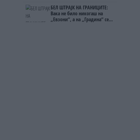
Непалец
БЕЛ ШТРАЈК НА ГРАНИЦИТЕ:
Вака не било никогаш на
„Евзони“, а на „Градина“ се
чека и пет часа