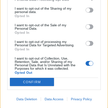
не постои, а тоа не е правда, тоа е удобна
конструкција.
I want to opt-out of the Sharing of my
personal data.
Затоа оваа приказна не завршува со
Opted In
затворањето на предметот.
I want to opt-out of the Sale of my
Тука почнува.
Personal Data.
Затоа што кога ќе се затвори случај од 167
Opted In
милиони евра без вистински епилог, не се
I want to opt-out of processing my
затвора само предмет, се затвора довербата,а
Personal Data for Targeted Advertising.
кога довербата ќе се изгуби, секоја следна
Opted In
истрага, секое следно обвинение, секоја
I want to opt-out of Collection, Use,
следна одлука ќе изгледа како сценарио, а не
Retention, Sale, and/or Sharing of my
Personal Data that Is Unrelated with the
како правда.
Purposes for which it was collected.
И тука лежи најголемата опасност.
Opted Out
Не во тоа дали некој ќе биде осуден или
CONFIRM
ослободен, туку во тоа што граѓаните веќе не
веруваат дека вистината воопшто се бара,а
систем во кој вистината не се бара, не е само
Data Deletion
Data Access
Privacy Policy
слаб систем, туку опасен систем.
Затоа што во таков систем, сè може да се