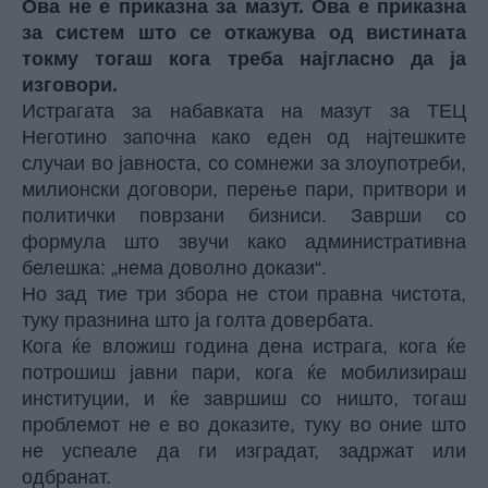
Ова не е приказна за мазут. Ова е приказна
за систем што се откажува од вистината
токму тогаш кога треба најгласно да ја
изговори.
Истрагата за набавката на мазут за ТЕЦ
Неготино започна како еден од најтешките
случаи во јавноста, со сомнежи за злоупотреби,
милионски договори, перење пари, притвори и
политички поврзани бизниси. Заврши со
формула што звучи како административна
белешка: „нема доволно докази“.
Но зад тие три збора не стои правна чистота,
туку празнина што ја голта довербата.
Кога ќе вложиш година дена истрага, кога ќе
потрошиш јавни пари, кога ќе мобилизираш
институции, и ќе завршиш со ништо, тогаш
проблемот не е во доказите, туку во оние што
не успеале да ги изградат, задржат или
одбранат.