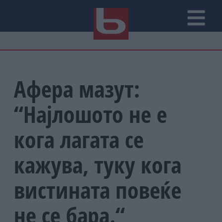
Афера мазут:
“Најлошото не е
кога лагата се
кажува, туку кога
вистината повеќе
не се бара.“