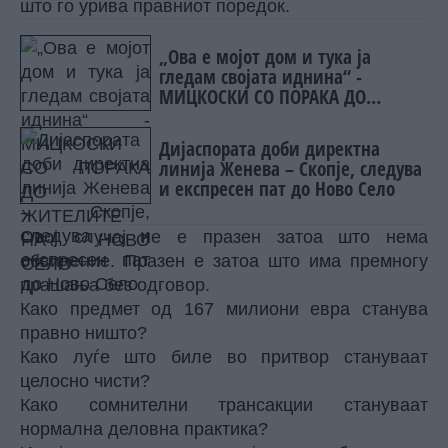
што го урива правниот поредок.
„Ова е мојот дом и тука ја
гледам својата иднина“ -
МИЦКОСКИ СО ПОРАКА ДО
ЖИТЕЛИТЕ НА НОВО СЕЛО
Дијаспората доби директна
линија Женева – Скопје, следува
и експресен пат до Ново Село
Овој случај не е празен затоа што нема
обвинение. Празен е затоа што има премногу
прашања без одговор.
Како предмет од 167 милиони евра станува
правно ништо?
Како луѓе што биле во притвор стануваат
целосно чисти?
Како сомнителни трансакции стануваат
нормална деловна практика?