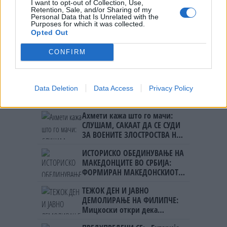
I want to opt-out of Collection, Use,
Retention, Sale, and/or Sharing of my
АКО НЕ ГО ПОЧИТУВАТЕ ИЛИНДЕН,
Personal Data that Is Unrelated with the
НЕ ЈА ПОЧИТУВАТЕ НИТУ
Purposes for which it was collected.
Opted Out
МАКЕДОНИЈА
CONFIRM
Data Deletion
Data Access
Privacy Policy
НАЈЧИТАНИ ВО ПОСЛЕДНИ 7 ДЕНА
Ахмети кажа што го мачи:
СЛУШАМ, САКААТ ДА СЕ СУДИ
ЗА ВОЕНИТЕ ЗЛОСТРОСТВА НА
УЧК...
ИСТОРИСКО ОБЕДИНУВАЊЕ НА
МАКЕДОНЦИТЕ ВО СРБИЈА:
ФОРМИРАН МАКЕДОНСКИОТ
НАЦИОНАЛЕН СОЈУЗ
ТЕЖОК ДЕН И ЈАВНО
ДЕМОЛИРАЊЕ НА ФИЛИПЧЕ:
Мицкоски откри дека
човекот појма нема од