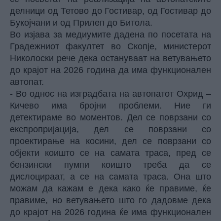
делници од Тетово до Гостивар, од Гостивар до
Букојчани и од Прилеп до Битола.
Во изјава за медиумите дадена по посетата на
Градежниот факултет во Скопје, министерот
Николоски рече дека остануваат на ветувањето
до крајот на 2026 година да има функционален
автопат.
- Во однос на изградбата на автопатот Охрид –
Кичево има бројни проблеми. Ние ги
детектираме во моментов. Дел се поврзани со
експропријација, дел се поврзани со
проектирање на косини, дел се поврзани со
објекти коишто се на самата траса, пред се
бензински пумпи коишто треба да се
дислоцираат, а се на самата траса. Она што
можам да кажам е дека како ќе правиме, ќе
правиме, но ветувањето што го дадовме дека
до крајот на 2026 година ќе има функционален