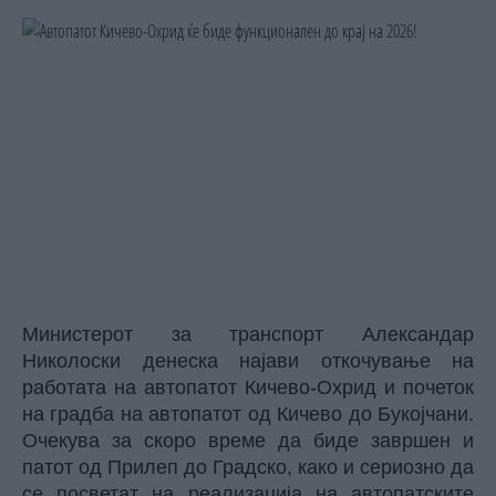
Министерот за транспорт Александар
Николоски денеска најави откочување на
работата на автопатот Кичево-Охрид и почеток
на градба на автопатот од Кичево до Букојчани.
Очекува за скоро време да биде завршен и
патот од Прилеп до Градско, како и сериозно да
се посветат на реализација на автопатските