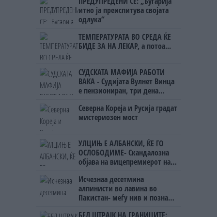
ПРЕДУПРЕДЕНИ СЕ: „Бугарија
ништо, освен за кеш
итно ја преиспитува својата
одлука“
ТЕМПЕРАТУРАТА ВО СРЕДА ЌЕ
БИДЕ ЗА НА ЛЕКАР, а потоа...
СУДСКАТА МАФИЈА РАБОТИ
ВАКА - Судијата Вулнет Винца
е пензиониран, три дена
откако му го врати пасошот
Северна Кореја и Русија градат
на бизнисменот Марковски
мистериозен мост
УЛЦИЊ Е АЛБАНСКИ, ЌЕ ГО
ОСЛОБОДИМЕ- Скандалозна
објава на вицепремиерот на
Црна Гора
Исчезнаа десетмина
алпинисти во лавина во
Пакистан- меѓу нив и познат
Непалец
БЕЛ ШТРАЈК НА ГРАНИЦИТЕ: