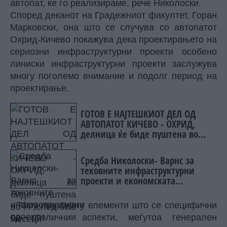
автопат, ќе го реализираме,
рече Николоски.
Според деканот на Градежниот факултет, Горан
Марковски, она што се случува со автопатот
Охрид-Кичево покажува дека проектирањето на
сериозни инфраструктурни проекти особено
линиски инфраструктурни проекти заслужува
многу поголемо внимание и подолг период на
проектирање.
ГОТОВ Е НАЈТЕШКИОТ ДЕЛ ОД
АВТОПАТОТ КИЧЕВО - ОХРИД,
делница ќе биде пуштена во
следните месеци
Средба Николоски- Варнс за
тековните инфраструктурни
проекти и економската
соработка
- Таму има многу елементи што се специфични
од различни аспекти, меѓутоа генерален