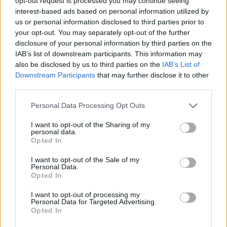
opt-out request is processed you may continue seeing
вработуваат луѓе од државата и средствата
interest-based ads based on personal information utilized by
што Македонија ги инвестира во
us or personal information disclosed to third parties prior to
инфраструктура да остануваат во Македонија,
your opt-out. You may separately opt-out of the further
но, уште повеќе знаењето да останува и да се
disclosure of your personal information by third parties on the
IAB’s list of downstream participants. This information may
надградува затоа што реализацијата на секој
also be disclosed by us to third parties on the
IAB’s List of
проект, особено на големите значи знаење и
Downstream Participants
that may further disclose it to other
искуство плус. Факт е дека во последните
third parties.
години, за жал, Македонија во тој дел
заостанува и мора да направиме големи чекори
Personal Data Processing Opt Outs
во периодот што следува,
рече Николоски.
I want to opt-out of the Sharing of my
Во делот на железницата рече дека првиот
personal data.
приоритет што треба да се развива заедно со
Opted In
Македонски железници е Коридорот 10.
I want to opt-out of the Sale of my
Personal Data.
© Vecer.mk, правата за текстот се на редакцијата
Opted In
СЕКОГАШ СМЕ СПРЕМНИ ЗА
I want to opt-out of processing my
Personal Data for Targeted Advertising.
ИЗБОРИ, би сакале и
Opted In
најверојатно ќе одиме на
редовни