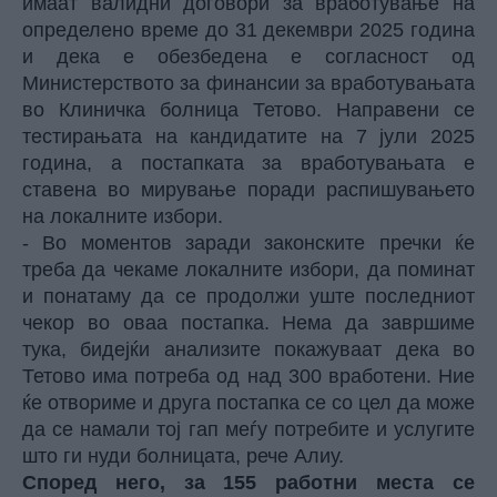
имаат валидни договори за вработување на
определено време до 31 декември 2025 година
и дека е обезбедена е согласност од
Министерството за финансии за вработувањата
во Клиничка болница Тетово. Направени се
тестирањата на кандидатите на 7 јули 2025
година, а постапката за вработувањата е
ставена во мирување поради распишувањето
на локалните избори.
- Во моментов заради законските пречки ќе
треба да чекаме локалните избори, да поминат
и понатаму да се продолжи уште последниот
чекор во оваа постапка. Нема да завршиме
тука, бидејќи анализите покажуваат дека во
Тетово има потреба од над 300 вработени. Ние
ќе отвориме и друга постапка се со цел да може
да се намали тој гап меѓу потребите и услугите
што ги нуди болницата, рече Алиу.
Според него, за 155 работни места се