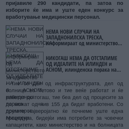
пријавиле 290 кандидати, па затоа по
изборите ќе има и уште еден конкурс за
вработување медицински персонал.
НЕМА НОВИ СЛУЧАИ НА
ЗАПАДНОНИЛСКА ТРЕСКА,
информираат од министерството
за здравство
НИКОГАШ НЕМА ДА ОТСТАПИМЕ
ОД ИДЕАЛИТЕ НА ИЛИНДЕН и
АСНОМ, илинденска порака на
премиерот Мицкоски
- Тие се дел од инфраструктурата, дел од
болница во Тетово и тие веќе работат и ќе
работат до тогаш, тие беа дел од процесите за
да можат од нив 155 да бидат вработени. Со
другите најверојатно ќе почнеме уште една
процедура, бидејќи има потребите за човечки
капацитети, како министерство и на болницата