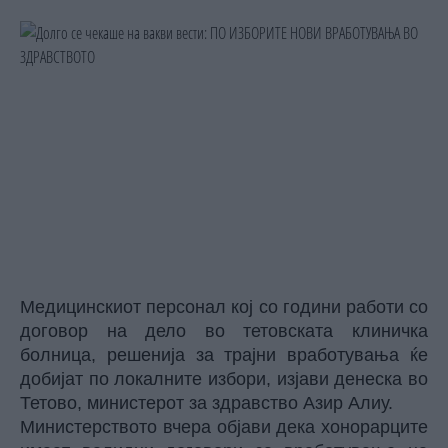
Медицинскиот персонал кој со години работи со
договор на дело во тетовската клиничка
болница, решенија за трајни вработувања ќе
добијат по локалните избори, изјави денеска во
Тетово, министерот за здравство Азир Алиу.
Министерството вчера објави дека хонорарците