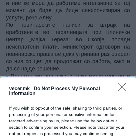
и ние ќе мора да работиме интензивно за тој
момент да биде да биде синхронизиран со
услуги, рече Алиу.
По новинарските написи за штрајк на
вработените во пералницата при Клинички
центар „Мајка Тереза“ во Скопје, поради
неисплатени плати, министерот одговори на
новинарско прашање дека утринава разговарал
со нив со цел да продолжат со работа, како и
да се најде решение.
- Владата ме задолжи и како министерство и
како министер да почнам преговори со
vecer.mk -
Do Not Process My Personal
приватната компанија со која има јавно
Information
приватно партнерство за да најдеме решение.
Тоа приватно партнерство со таа компанија
If you wish to opt-out of the sale, sharing to third parties, or
датира од 2019 година, досега немаме никаков
processing of your personal or sensitive information for
резултат и сега треба да видиме дали е
targeted advertising by us, please use the below opt-out
пречката во административните процеси или од
section to confirm your selection. Please note that after your
наша страна како партнер во овој проект или од
opt-out request is processed you may continue seeing