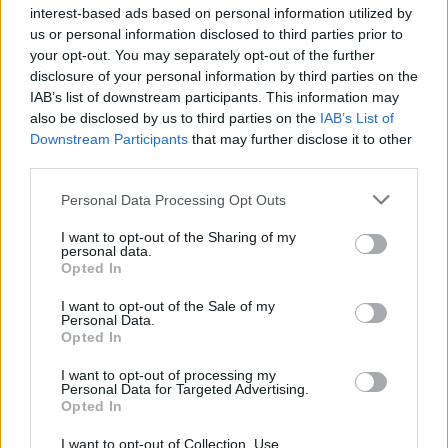
interest-based ads based on personal information utilized by
страна на приватниот партнер. Значи колегите
us or personal information disclosed to third parties prior to
вработени кај нас веќе од денес се на работа и
your opt-out. You may separately opt-out of the further
ќе го чекаме исходот што ќе биде брзо,
disclosure of your personal information by third parties on the
најверојатно максимум за недели, истакна Азир
IAB’s list of downstream participants. This information may
Алиу.
also be disclosed by us to third parties on the
IAB’s List of
Тој денеска одржа работна средба со
Downstream Participants
that may further disclose it to other
директорот на Клиничка болница Тетово, Ерзен
third parties.
Елези и градоначалникот на општина Тетово,
Personal Data Processing Opt Outs
Биљал Касами со цел да се разгледаат
приоритетите за инфраструктурно
I want to opt-out of the Sharing of my
personal data.
унапредување на здравствената установа и
Opted In
реконструкција на постојните капацитети.
I want to opt-out of the Sale of my
© Vecer.mk, правата за текстот се на редакцијата
Personal Data.
Opted In
ДРЖАВАТА ЈАКНЕЕ ПРЕКУ
I want to opt-out of processing my
НАЦИОНАЛНОТО ПОМИРУВАЊЕ,
Personal Data for Targeted Advertising.
рече Давкова од пред
Opted In
споменикот на Ченто
I want to opt-out of Collection, Use,