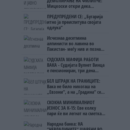
ДЕМОЛИРАЊЕ НА ФИЛИПЧЕ:
Мицкоски откри дека
човекот појма нема од
ПРЕДУПРЕДЕНИ СЕ: „Бугарија
ништо, освен за кеш
итно ја преиспитува својата
одлука“
Исчезнаа десетмина
алпинисти во лавина во
Пакистан- меѓу нив и познат
Непалец
СУДСКАТА МАФИЈА РАБОТИ
ВАКА - Судијата Вулнет Винца
е пензиониран, три дена
откако му го врати пасошот
БЕЛ ШТРАЈК НА ГРАНИЦИТЕ:
на бизнисменот Марковски
Вака не било никогаш на
„Евзони“, а на „Градина“ се
чека и пет часа
СКОКНА МИНИМАЛНИОТ
ИЗНОС ЗА К-15: Еве колку
пари ќе ви легнат на сметка
годинава
Народна банка: НА
“НЕВЛАДИНИТЕ“ ШАРЕНИ ВО