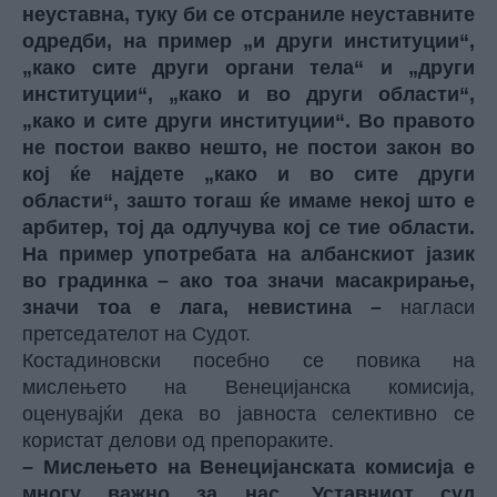
неуставна, туку би се отсраниле неуставните
одредби, на пример „и други институции“,
„како сите други органи тела“ и „други
институции“, „како и во други области“,
„како и сите други институции“. Во правото
не постои вакво нешто, не постои закон во
кој ќе најдете „како и во сите други
области“, зашто тогаш ќе имаме некој што е
арбитер, тој да одлучува кој се тие области.
На пример употребата на албанскиот јазик
во градинка – ако тоа значи масакрирање,
значи тоа е лага, невистина –
нагласи
претседателот на Судот.
Костадиновски посебно се повика на
мислењето на Венецијанска комисија,
оценувајќи дека во јавноста селективно се
користат делови од препораките.
– Мислењето на Венецијанската комисија е
многу важно за нас. Уставниот суд