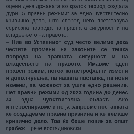
оцени дека државата во краток период создала
дури „5 правни режими“ за едно чувствително
кривично дело, што според него претставува
сериозна повреда на правната сигурност и на
владеењето на правото.
– Ние во Уставниот суд често велиме дека
честите промени на законите се тешка
повреда на правната сигурност и на
владеењето на правото. Имавме еден
правен режим, потоа катастрофални измени
и дополнувања, па нашата постапка, па нови
измени, па можност за уште едно решение.
Пет правни режими од 2023 година до денес
за една чувствителна област. Ако
интервениравме и не ја запревме постапката
ќе создадевме правна празнина и ќе немаше
кривично дело. Тоа ќе беше повик за општ
грабеж
– рече Костадиновски.