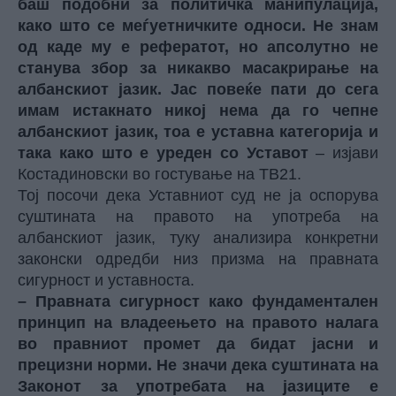
баш подобни за политичка манипулација,
како што се меѓуетничките односи. Не знам
од каде му е рефератот, но апсолутно не
станува збор за никакво масакрирање на
албанскиот јазик. Јас повеќе пати до сега
имам истакнато никој нема да го чепне
албанскиот јазик, тоа е уставна категорија и
така како што е уреден со Уставот
– изјави
Костадиновски во гостување на ТВ21.
Тој посочи дека Уставниот суд не ја оспорува
суштината на правото на употреба на
албанскиот јазик, туку анализира конкретни
законски одредби низ призма на правната
сигурност и уставноста.
– Правната сигурност како фундаментален
принцип на владеењето на правото налага
во правниот промет да бидат јасни и
прецизни норми. Не значи дека суштината на
Законот за употребата на јазиците е