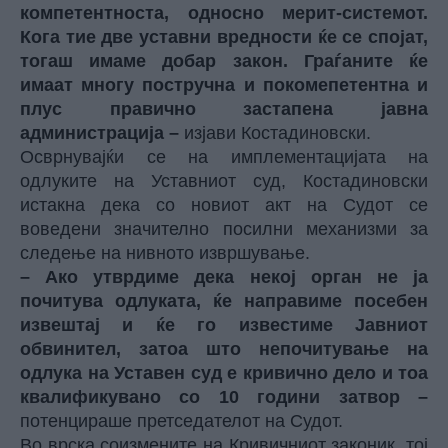
компетентноста, односно мерит-системот.
Кога тие две уставни вредности ќе се спојат,
тогаш имаме добар закон. Граѓаните ќе
имаат многу постручна и покомепетентна и
плус правично застапена јавна
администрација –
изјави Костадиновски.
Осврнувајќи се на имплементацијата на
одлуките на Уставниот суд, Костадиновски
истакна дека со новиот акт на Судот се
воведени значително посилни механизми за
следење на нивното извршување.
– Ако утврдиме дека некој орган не ја
почитува одлуката, ќе направиме посебен
извештај и ќе го известиме Јавниот
обвинител, затоа што непочитување на
одлука на Уставен суд е кривично дело и тоа
квалификувано со 10 години затвор –
потенцираше претседателот на Судот.
Во врска соизмените на Кривичниот законик, тој