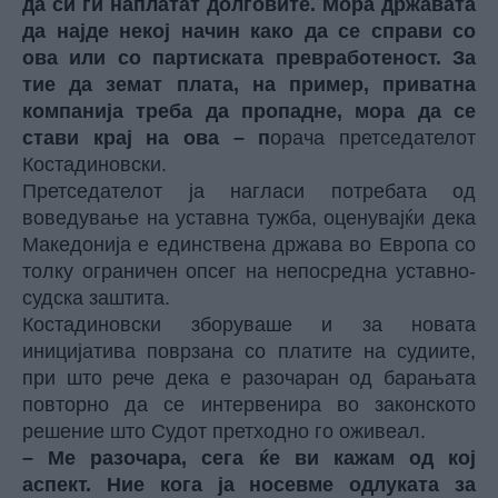
да си ги наплатат долговите. Мора државата
да најде некој начин како да се справи со
ова или со партиската превработеност. За
тие да земат плата, на пример, приватна
компанија треба да пропадне, мора да се
стави крај на ова – п
орача претседателот
Костадиновски.
Претседателот ја нагласи потребата од
воведување на уставна тужба, оценувајќи дека
Македонија е единствена држава во Европа со
толку ограничен опсег на непосредна уставно-
судска заштита.
Костадиновски зборуваше и за новата
иницијатива поврзана со платите на судиите,
при што рече дека е разочаран од барањата
повторно да се интервенира во законското
решение што Судот претходно го оживеал.
– Ме разочара, сега ќе ви кажам од кој
аспект. Ние кога ја носевме одлуката за