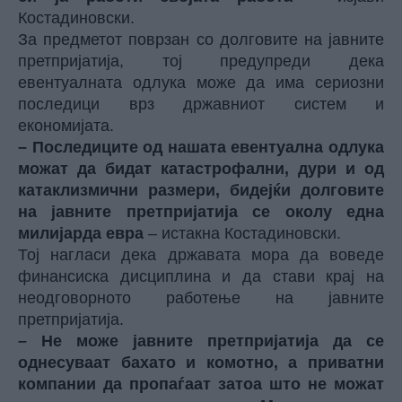
Костадиновски.
За предметот поврзан со долговите на јавните
претпријатија, тој предупреди дека
евентуалната одлука може да има сериозни
последици врз државниот систем и
економијата.
– Последиците од нашата евентуална одлука
можат да бидат катастрофални, дури и од
катаклизмични размери, бидејќи долговите
на јавните претпријатија се околу една
милијарда евра
– истакна Костадиновски.
Тој нагласи дека државата мора да воведе
финансиска дисциплина и да стави крај на
неодговорното работење на јавните
претпријатија.
– Не може јавните претпријатија да се
однесуваат бахато и комотно, а приватни
компании да пропаѓаат затоа што не можат