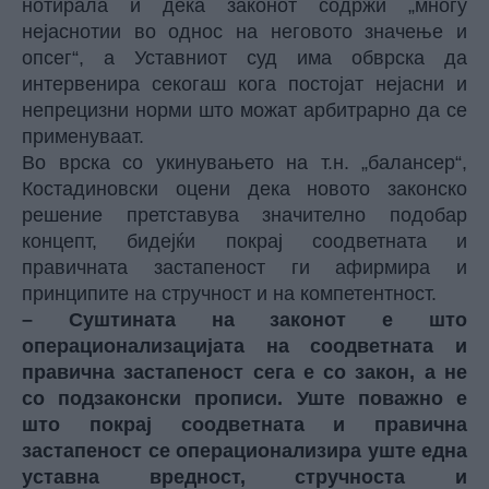
нотирала и дека законот содржи „многу
нејаснотии во однос на неговото значење и
опсег“, а Уставниот суд има обврска да
интервенира секогаш кога постојат нејасни и
непрецизни норми што можат арбитрарно да се
применуваат.
Во врска со укинувањето на т.н. „балансер“,
Костадиновски оцени дека новото законско
решение претставува значително подобар
концепт, бидејќи покрај соодветната и
правичната застапеност ги афирмира и
принципите на стручност и на компетентност.
– Суштината на законот е што
операционализацијата на соодветната и
правична застапеност сега е со закон, а не
со подзаконски прописи. Уште поважно е
што покрај соодветната и правична
застапеност се операционализира уште една
уставна вредност, стручноста и