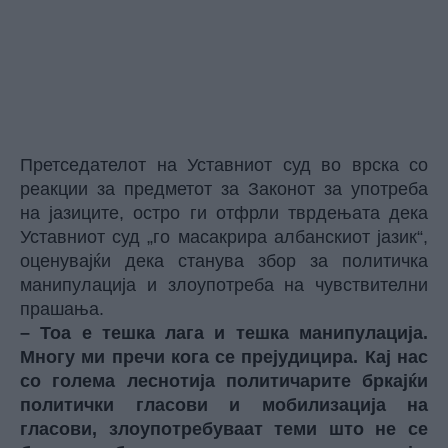
Претседателот на Уставниот суд во врска со
реакции за предметот за Законот за употреба
на јазиците, остро ги отфрли тврдењата дека
Уставниот суд „го масакрира албанскиот јазик“,
оценувајќи дека станува збор за политичка
манипулација и злоупотреба на чувствителни
прашања.
– Тоа е тешка лага и тешка манипулација.
Многу ми пречи кога се прејудицира. Кај нас
со голема леснотија политичарите бркајќи
политички гласови и мобилизација на
гласови, злоупотребуваат теми што не се