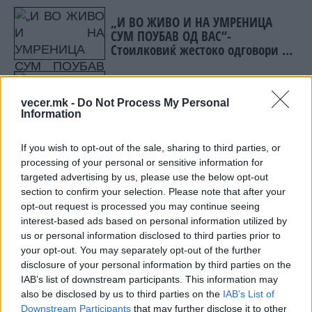
„И ВО ЖИВО И НА УМРЕНИЦА
СУМ ПОУБАВ ОД ВАС“-
Стоилковиќ жестоко одговори на
„умреницата“ што ја објави
СДСМ
ФОТО + ВИДЕО | ОБРАЧОТ Е
НАПРАВЕН, СЕ ЧЕКА ВОЗДУШНАТА
vecer.mk -
Do Not Process My Personal
ОФАНЗИВА - Пожарот во Сопиште
Information
под контрола на земја, се
спремаат „ер - тракторите““
Тој говореше и за потребата од уставни измени,
If you wish to opt-out of the sale, sharing to third parties, or
processing of your personal or sensitive information for
улогата на Уставниот суд во правниот поредок,
targeted advertising by us, please use the below opt-out
политичките притисоци врз институцијата, како
section to confirm your selection. Please note that after your
и за предметот поврзан со членот 218 и
opt-out request is processed you may continue seeing
долговите на јавните претпријатија. Оцени дека
interest-based ads based on personal information utilized by
иако Уставот дава доволна рамка за
us or personal information disclosed to third parties prior to
функционирање на државата, постојат повеќе
your opt-out. You may separately opt-out of the further
слабости и недоречености што во иднина треба
disclosure of your personal information by third parties on the
IAB’s list of downstream participants. This information may
да бидат надминати.
also be disclosed by us to third parties on the
IAB’s List of
Тој посочи дека Уставниот суд преку својата
Downstream Participants
that may further disclose it to other