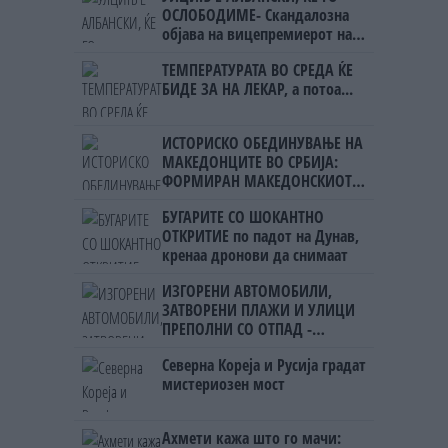
ОСЛОБОДИМЕ- Скандалозна
објава на вицепремиерот на
Црна Гора
ТЕМПЕРАТУРАТА ВО СРЕДА ЌЕ
БИДЕ ЗА НА ЛЕКАР, а потоа...
ИСТОРИСКО ОБЕДИНУВАЊЕ НА
МАКЕДОНЦИТЕ ВО СРБИЈА:
ФОРМИРАН МАКЕДОНСКИОТ
НАЦИОНАЛЕН СОЈУЗ
БУГАРИТЕ СО ШОКАНТНО
ОТКРИТИЕ по падот на Дунав,
кренаа дронови да снимаат
ИЗГОРЕНИ АВТОМОБИЛИ,
ЗАТВОРЕНИ ПЛАЖИ И УЛИЦИ
ПРЕПОЛНИ СО ОТПАД -
Фнидек во хаос по
Северна Кореја и Русија градат
мигрантскиот бран кон Сеута
мистериозен мост
Ахмети кажа што го мачи: