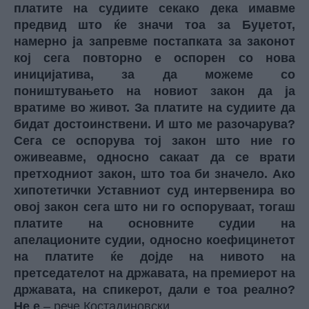
платите на судиите секако дека имавме
предвид што ќе значи тоа за Буџетот,
намерно ја запревме постапката за законот
кој сега повторно е оспорен со нова
иницијатива, за да можеме со
поништувањето на новиот закон да ја
вратиме во живот. За платите на судиите да
бидат достоинствени. И што ме разочарува?
Сега се оспорува тој закон што ние го
оживеавме, односно сакаат да се врати
претходниот закон, што тоа би значело. Ако
хипотетички Уставниот суд интервенира во
овој закон сега што ни го оспоруваат, тогаш
платите на основните судии на
апелационите судии, односно коефицинетот
на платите ќе дојде на нивото на
претседателот на државата, на премиерот на
државата, на спикерот, дали е тоа реално?
Не е
– рече Костадиновски.