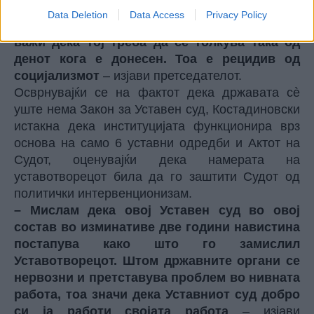
автентичното толкување како треба да се
Data Deletion
Data Access
Privacy Policy
толкува тој и тој член во тој и тој закон, тоа
важи дека тој треба да се толкува така од
денот кога е донесен. Тоа е рецидив од
социјализмот
– изјави претседателот.
Осврнувајќи се на фактот дека државата сè
уште нема Закон за Уставен суд, Костадиновски
истакна дека институцијата функционира врз
основа на само 6 уставни одредби и Актот на
Судот, оценувајќи дека намерата на
уставотворецот била да го заштити Судот од
политички интервенционизам.
– Мислам дека овој Уставен суд во овој
состав во изминативе две години навистина
постапува како што го замислил
Уставотворецот. Штом државните органи се
нервозни и претставува проблем во нивната
работа, тоа значи дека Уставниот суд добро
си ја работи својата работа
– изјави