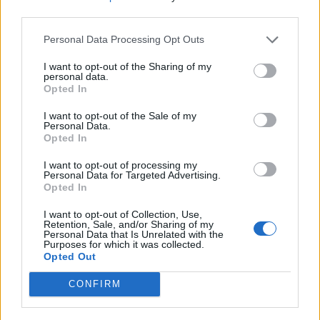
пракса ја дава содржината на темелните
third parties.
вредности на уставниот поредок.
– Ако Уставниот суд во кој било случај на кој
Personal Data Processing Opt Outs
било начин го толкува плурализмот или
I want to opt-out of the Sharing of my
социјалната правда или не знам правото на
personal data.
животна средина, владеење на правото,
Opted In
поделбата на власта, која било од овие, тоа
I want to opt-out of the Sale of my
е веќе задолжително за сите органи и за
Personal Data.
Opted In
Собранието и за судовите
– изјави
Костадиновски.
I want to opt-out of processing my
Тој наведе дека во Уставот постојат и конкретни
Personal Data for Targeted Advertising.
Opted In
„уставни празнини“, посочувајќи го примерот со
т.н. „џебно вето“ на претседателот на државата,
I want to opt-out of Collection, Use,
Retention, Sale, and/or Sharing of my
како и можноста за автентични толкувања, кои
Personal Data that Is Unrelated with the
според него претставуваат „рецидив од
Purposes for which it was collected.
Opted Out
претходниот систем“.
– Автентичните толкувања се многу опасна
CONFIRM
работа. Правниот ефект на автентичното
толкување е ретроактивен, кога ќе се даде