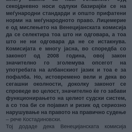
секојдневно носи одлуки базирајќи се на
меѓународни стандарди и општо прифатени
норми на меѓународното право. Лицемерие
е од мислењето на Венецијанската комисија
да се селектира тоа што ни одговара, а тоа
што не ни одговара да не се истакнува.
Комисијата е многу јасна, во споредба со
законот од 2008 година, овој закон
значително го зголемува опсегот на
употребата на албанскиот јазик и тоа е за
пофалба. Но, истовремено вели и дека во
сегашни околности, доколку законот се
спроведе во целост, значително ќе го забави
функционирањето на целиот судски систем,
а со тоа би се појавил и ризик од сериозно
нарушување на правото на правично судење
– рече Костадиновски.
Тој додаде дека Венецијанската комисија