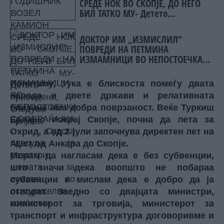
СРЕДЕ НОЌ ВО СКОПЈЕ, ДО НЕГО
БИЛ ТАТКО МУ- Детето
приведено, следува пријава
ДОКТОР ИМ „ИЗМИСЛИЛ“
ПОВРЕДИ НА ПЕТМИНА
ИЗМАМНИЦИ ВО НЕПОСТОЕЧКА
СООБРАЌАЈКА - Судска пресуда ја
разоткри шемата за измама со
Понатаму, тука е блискоста помеѓу двата
осигурителни компании
народа и двете држави и релативната
близина има добра поврзаност. Веќе Туркиш
Ерлајнс покрај Скопје, почна да лета за
Охрид, а од 2 јули започнува директен лет на
АЏет од Анкара до Скопје.
Морам да нагласам дека е без субвенции,
што значи дека воопшто не побараа
субвенции и мислам дека е добро да ја
отворат. Заедно со двајцата министри,
министерот за трговија, министерот за
транспорт и инфраструктура договоривме и