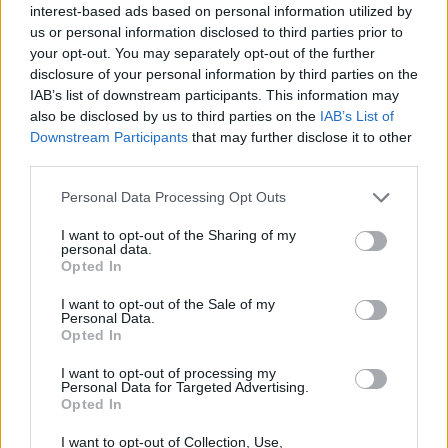
interest-based ads based on personal information utilized by
претседателот Ердоган, беше пречекан
us or personal information disclosed to third parties prior to
онака како што најдобро би можеле да
your opt-out. You may separately opt-out of the further
посакаме да биде пречекан еден државник
disclosure of your personal information by third parties on the
од Македонија со сите највисоки почести.
IAB’s list of downstream participants. This information may
Тоа покажува какви се односите помеѓу
also be disclosed by us to third parties on the
IAB’s List of
двете држави, тоа покажува и која е личната
Downstream Participants
that may further disclose it to other
почит кон премиерот Мицкоски од страна на
third parties.
претседателот Ердоган, но и кои се
Personal Data Processing Opt Outs
односите помеѓу двете држави. Така што
мислам дека целокупно успешен беше овој
I want to opt-out of the Sharing of my
personal data.
форум и плодовите ќе ги собираме во
Opted In
периодот што следи”
- истакна Николоски.
I want to opt-out of the Sale of my
© Vecer.mk, правата за текстот се на редакцијата
Personal Data.
Opted In
КОВАЧКИ СО ОСТРА ПОРАКА ДО
I want to opt-out of processing my
СДСМ - Вчера клечеа пред
Personal Data for Targeted Advertising.
Софија, утре ќе клечат пред
Opted In
Белград, задутре пред Москва
I want to opt-out of Collection, Use,