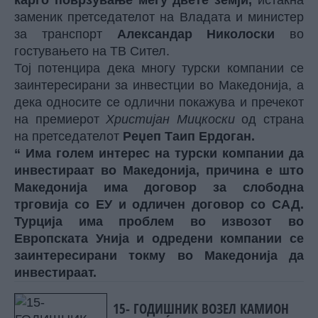
карго поврзување меѓу двете земји,
истакна
заменик претседателот на Владата и министер
за транспорт
Александар Николоски
во
гостувањето на ТВ Сител.
Тој потенцира дека многу турски компании се
заинтересирани за инвестции во Македонија, а
дека односите се одлични покажува и пречекот
на премиерот
Христијан Мицкоски
од страна
на претседателот
Реџеп Таип Ердоган.
“ Има голем интерес на турски компании да
инвестираат во Македонија, причина е што
Македонија има договор за слободна
трговија со EУ и одличен договор со САД.
Турција има проблем во извозот во
Европската Унија и одредени компании се
заинтересирани токму во Македонија да
инвестираат.
15- ГОДИШНИК ВОЗЕЛ КАМИОН