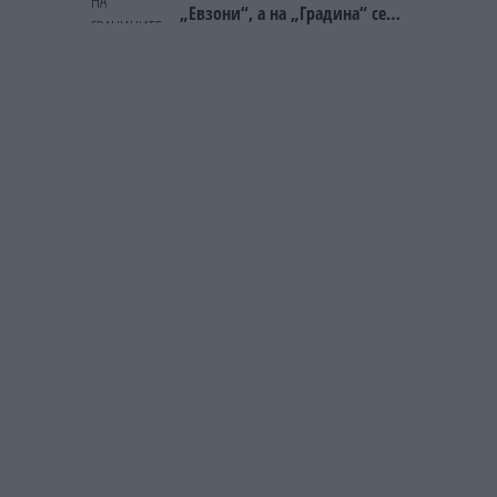
„Евзони“, а на „Градина“ се
чека и пет часа