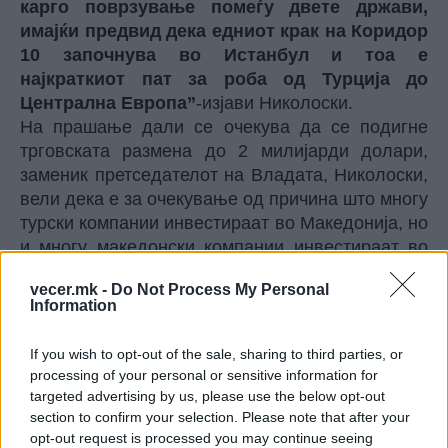
карго поврзување помеѓу двете држави,
имајќи предвид дека едниот крак на Коридор
10 започнува во Истанбул и тоа е
најкраткиот пат за роба од Турција до
Централна Европа”
-изјави Николоски.
На прашање дали се очекува да се подигне
трговската размена до 2 милијарди долари,
заменик претседателот на Владата, Николоски,
вели дека е за очекување од причина што многу
турски компании инвестираат во Македонија, но
и многу македонски компании инвестираат во
Турција.
vecer.mk -
Do Not Process My Personal
"Бројни македонски компании инвестирале
Information
во Турција или работат во Турција, бројни
турски компании инвестирале во Македонија
If you wish to opt-out of the sale, sharing to third parties, or
или имаат работа во Македонија. Така што е
processing of your personal or sensitive information for
добро да оваа соработка да расте, а самото
targeted advertising by us, please use the below opt-out
тоа што премиерот Мицковски вчера беше на
section to confirm your selection. Please note that after your
највисоко ниво пречекан од страна на
opt-out request is processed you may continue seeing