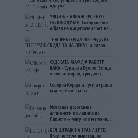
одлука“
УЛЦИЊ Е АЛБАНСКИ, ЌЕ ГО
ОСЛОБОДИМЕ- Скандалозна
објава на вицепремиерот на
Црна Гора
ТЕМПЕРАТУРАТА ВО СРЕДА ЌЕ
БИДЕ ЗА НА ЛЕКАР, а потоа...
СУДСКАТА МАФИЈА РАБОТИ
ВАКА - Судијата Вулнет Винца
е пензиониран, три дена
откако му го врати пасошот
Северна Кореја и Русија градат
на бизнисменот Марковски
мистериозен мост
Исчезнаа десетмина
алпинисти во лавина во
Пакистан- меѓу нив и познат
Непалец
БЕЛ ШТРАЈК НА ГРАНИЦИТЕ:
Вака не било никогаш на