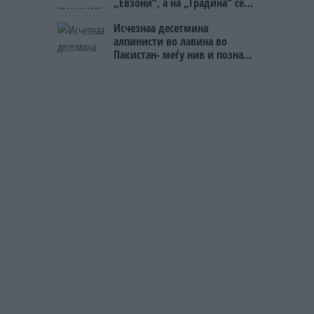
„Евзони“, а на „Градина“ се
чека и пет часа
Исчезнаа десетмина
алпинисти во лавина во
Пакистан- меѓу нив и познат
Непалец