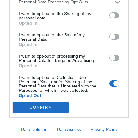
Западнонилска треска во Скопје
Personal Data Processing Opt Outs
I want to opt-out of the Sharing of my
personal data.
Прогнозирањата се остваруваат,
Opted In
врнежи и грмотевици
регистрирани во неколку
I want to opt-out of the Sale of my
Personal Data.
региони
Opted In
I want to opt-out of processing my
Personal Data for Targeted Advertising.
Opted In
НАЈЧИТАНИ ВО ПОСЛЕДНИ 7 ДЕНА
I want to opt-out of Collection, Use,
Retention, Sale, and/or Sharing of my
СЕ СПРЕМА МЕТЕОРОЛОШКИ
Personal Data that Is Unrelated with the
ХАОС ЗА ЗИМАТА 2026/2027
Purposes for which it was collected.
Opted Out
ИСТОРИСКО ОБЕДИНУВАЊЕ НА
CONFIRM
МАКЕДОНЦИТЕ ВО СРБИЈА:
ФОРМИРАН МАКЕДОНСКИОТ
НАЦИОНАЛЕН СОЈУЗ
Ахмети кажа што го мачи:
Data Deletion
Data Access
Privacy Policy
СЛУШАМ, САКААТ ДА СЕ СУДИ