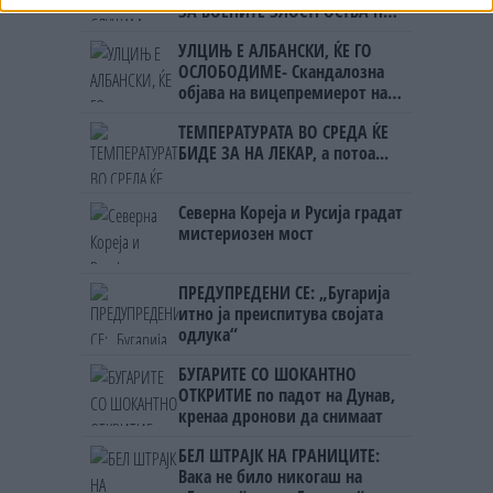
ЗА ВОЕНИТЕ ЗЛОСТРОСТВА НА
УЧК...
УЛЦИЊ Е АЛБАНСКИ, ЌЕ ГО
ОСЛОБОДИМЕ- Скандалозна
објава на вицепремиерот на
Црна Гора
ТЕМПЕРАТУРАТА ВО СРЕДА ЌЕ
БИДЕ ЗА НА ЛЕКАР, а потоа...
Северна Кореја и Русија градат
мистериозен мост
ПРЕДУПРЕДЕНИ СЕ: „Бугарија
итно ја преиспитува својата
одлука“
БУГАРИТЕ СО ШОКАНТНО
ОТКРИТИЕ по падот на Дунав,
кренаа дронови да снимаат
БЕЛ ШТРАЈК НА ГРАНИЦИТЕ:
Вака не било никогаш на