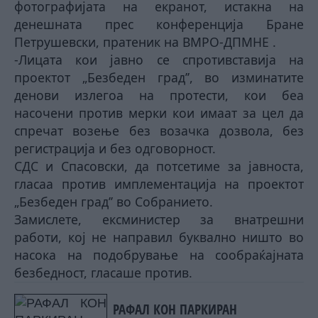
фотографијата на екранот, истакна на
денешната прес конференција Бране
Петрушевски, пратеник на ВМРО-ДПМНЕ .
-Лицата кои јавно се спротивставија на
проектот „Безбеден град’’, во изминатите
денови излегоа на протести, кои беа
насочени против мерки кои имаат за цел да
спречат возење без возачка дозвола, без
регистрација и без одговорност.
СДС и Спасовски, да потсетиме за јавноста,
гласаа против имплементација на проектот
„Безбеден град’’ во Собранието.
Замислете, ексминистер за внатрешни
работи, кој не направил буквално ништо во
насока на подобрување на сообраќајната
безбедност, гласаше против.
РАФАЛ КОН ПАРКИРАН