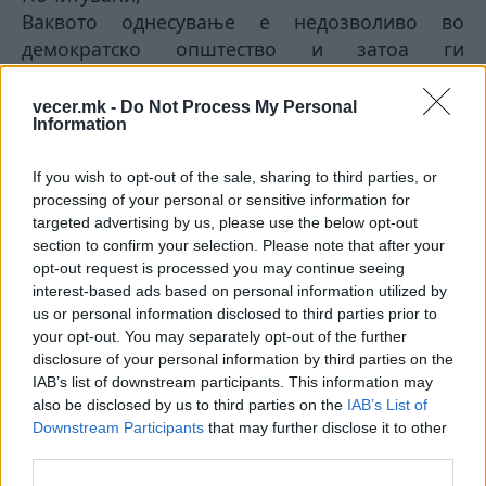
Ваквото однесување е недозволиво во
демократско општество и затоа ги
повикуваме сите надлежни институции да
постапат без селекција и без двојни аршини,
vecer.mk -
Do Not Process My Personal
Information
строго согласно закон, и да обезбедат
одговорност за сите кои испраќаат закани за
If you wish to opt-out of the sale, sharing to third parties, or
насилство.
processing of your personal or sensitive information for
СДС и Оливер Спасовски повторно се
targeted advertising by us, please use the below opt-out
обидуваат да направат саботажа на се што е
section to confirm your selection. Please note that after your
добро и е од интерес за граѓаните. Целта на
opt-out request is processed you may continue seeing
,,Безбеден град“ е да се зголеми безбедноста
interest-based ads based on personal information utilized by
us or personal information disclosed to third parties prior to
на граѓаните во сообраќајот. Секој оној кој се
your opt-out. You may separately opt-out of the further
залага за безбедност и ред во сообраќајот го
disclosure of your personal information by third parties on the
поддржува овој проект, порача Петрушевски.
IAB’s list of downstream participants. This information may
also be disclosed by us to third parties on the
IAB’s List of
© Vecer.mk, правата за текстот се на редакцијата
Downstream Participants
that may further disclose it to other
third parties.
СЕДУМ НОВИ СЛУЧАИ на