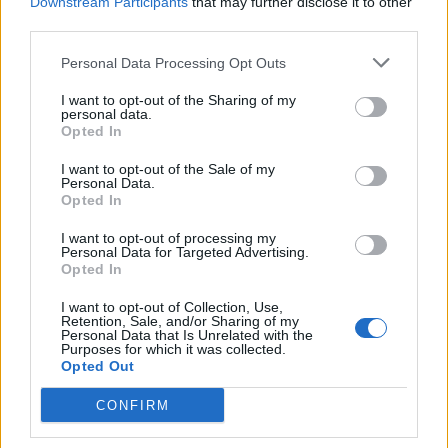
Downstream Participants
that may further disclose it to other
ИСТОРИСКО ОБЕДИНУВАЊЕ НА
third parties.
МАКЕДОНЦИТЕ ВО СРБИЈА:
ФОРМИРАН МАКЕДОНСКИОТ
Personal Data Processing Opt Outs
НАЦИОНАЛЕН СОЈУЗ
УЛЦИЊ Е АЛБАНСКИ, ЌЕ ГО
I want to opt-out of the Sharing of my
ОСЛОБОДИМЕ- Скандалозна
personal data.
објава на вицепремиерот на
Opted In
Црна Гора
ПРЕДУПРЕДЕНИ СЕ: „Бугарија
I want to opt-out of the Sale of my
итно ја преиспитува својата
Personal Data.
одлука“
Opted In
ТЕМПЕРАТУРАТА ВО СРЕДА ЌЕ
I want to opt-out of processing my
БИДЕ ЗА НА ЛЕКАР, а потоа...
Personal Data for Targeted Advertising.
Opted In
СУДСКАТА МАФИЈА РАБОТИ
I want to opt-out of Collection, Use,
Retention, Sale, and/or Sharing of my
ВАКА - Судијата Вулнет Винца
Personal Data that Is Unrelated with the
е пензиониран, три дена
Purposes for which it was collected.
откако му го врати пасошот
Opted Out
Северна Кореја и Русија градат
на бизнисменот Марковски
мистериозен мост
CONFIRM