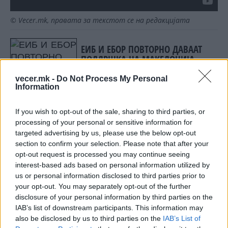
© Vecer.mk, правата за текстот се на редакцијата
ЕИБ И ЕБОР ПОВТОРНО ДАВААТ
ПОДДРШКА НА МАКЕДОНИЈА,
рече министерката Кочоска
vecer.mk -
Do Not Process My Personal
Information
МАКЕДОНИЈА ГО ДОКАЖУВА
МЕСТОТО КАКО СРЦЕ НА
If you wish to opt-out of the sale, sharing to third parties, or
БАЛКАНОТ, рече министерот
processing of your personal or sensitive information for
Николоски
targeted advertising by us, please use the below opt-out
section to confirm your selection. Please note that after your
opt-out request is processed you may continue seeing
interest-based ads based on personal information utilized by
НАЈЧИТАНИ ВО ПОСЛЕДНИ 7 ДЕНА
us or personal information disclosed to third parties prior to
your opt-out. You may separately opt-out of the further
Ахмети кажа што го мачи:
disclosure of your personal information by third parties on the
СЛУШАМ, САКААТ ДА СЕ СУДИ
IAB’s list of downstream participants. This information may
ЗА ВОЕНИТЕ ЗЛОСТРОСТВА НА
also be disclosed by us to third parties on the
IAB’s List of
УЧК...