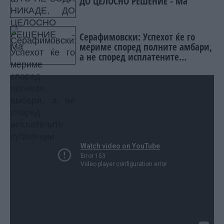
ДО ЦЕЛОСНО РЕШЕНИЕ - Ма
Серафимовски: Успехот ќе го
мериме според полните амбари,
а не според исплатените
субвенции