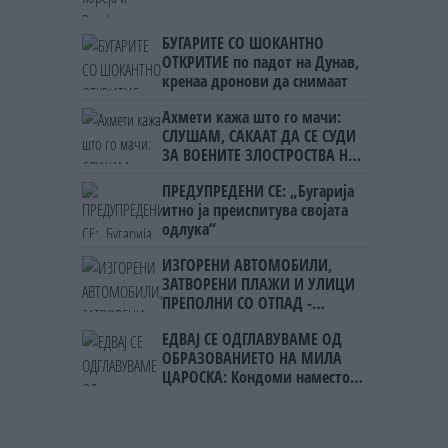
БУГАРИТЕ СО ШОКАНТНО
ОТКРИТИЕ по падот на Дунав,
кренаа дронови да снимаат
Ахмети кажа што го мачи:
СЛУШАМ, САКААТ ДА СЕ СУДИ
ЗА ВОЕНИТЕ ЗЛОСТРОСТВА НА
УЧК...
ПРЕДУПРЕДЕНИ СЕ: „Бугарија
итно ја преиспитува својата
одлука“
ИЗГОРЕНИ АВТОМОБИЛИ,
ЗАТВОРЕНИ ПЛАЖИ И УЛИЦИ
ПРЕПОЛНИ СО ОТПАД -
Фнидек во хаос по
ЕДВАЈ СЕ ОДГЛАВУВАМЕ ОД
мигрантскиот бран кон Сеута
ОБРАЗОВАНИЕТО НА МИЛА
ЦАРОСКА: Кондоми наместо
книги