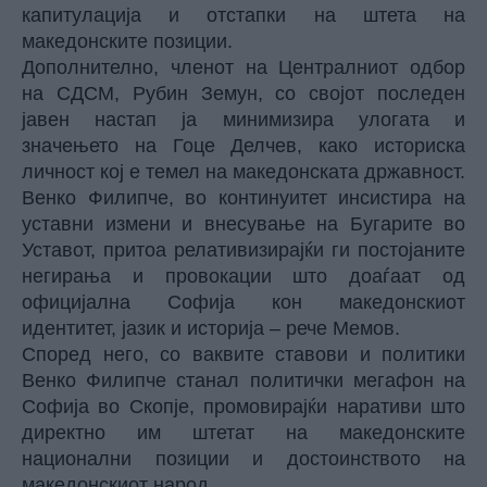
капитулација и отстапки на штета на
македонските позиции.
Дополнително, членот на Централниот одбор
на СДСМ, Рубин Земун, со својот последен
јавен настап ја минимизира улогата и
значењето на Гоце Делчев, како историска
личност кој е темел на македонската државност.
Венко Филипче, во континуитет инсистира на
уставни измени и внесување на Бугарите во
Уставот, притоа релативизирајќи ги постојаните
негирања и провокации што доаѓаат од
официјална Софија кон македонскиот
идентитет, јазик и историја – рече Мемов.
Според него, со ваквите ставови и политики
Венко Филипче станал политички мегафон на
Софија во Скопје, промовирајќи наративи што
директно им штетат на македонските
национални позиции и достоинството на
македонскиот народ.