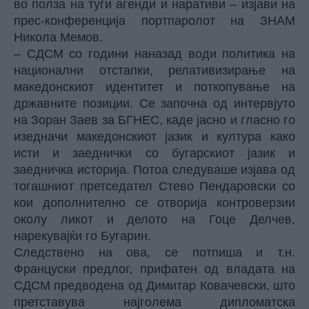
во полза на туѓи агенди и наративи – изјави на
прес-конференција портпаролот на ЗНАМ
Никола Мемов.
– СДСМ со години наназад води политика на
национални отстапки, релативизирање на
македонскиот идентитет и поткопување на
државните позиции. Се започна од интервјуто
на Зоран Заев за БГНЕС, каде јасно и гласно го
изедначи македонскиот јазик и култура како
исти и заеднички со бугарскиот јазик и
заедничка историја. Потоа следуваше изјава од
тогашниот претседател Стево Пендаровски со
кои дополнително се отворија контроверзии
околу ликот и делото на Гоце Делчев,
нарекувајќи го Бугарин.
Следствено на ова, се потпиша и т.н.
Француски предлог, прифатен од владата на
СДСМ предводена од Димитар Ковачевски, што
претставува најголема дипломатска