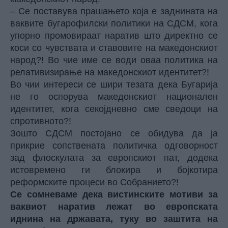
– Се поставува прашањето која е заднината на
ваквите бугарофилски политики на СДСМ, кога
упорно промовираат наратив што директно се
коси со чувствата и ставовите на македонскиот
народ?! Во чие име се води оваа политика на
релативизирање на македонскиот идентитет?!
Во чии интереси се шири тезата дека Бугарија
не го оспорува македонскиот национален
идентитет, кога секојдневно сме сведоци на
спротивното?!
Зошто СДСМ постојано се обидува да ја
прикрие сопствената политичка одговорност
зад флоскулата за европскиот пат, додека
истовремено ги блокира и бојкотира
реформските процеси во Собранието?!
Се сомневаме дека вистинските мотиви за
ваквиот наратив лежат во европската
иднина на државата, туку во заштита на