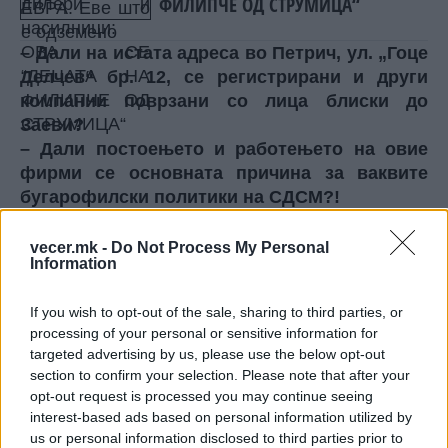
ФИЛИПЧЕ ОД СТРУМИЦА“
– Дали на истата адреса во Петрич, ул. „Гоце
Делчев“ бр. 12, се регистрирани и други
компании поврзани со лица блиски до
Заеви?
– Дали постоењето и работењето на овие
фирми се основната причина за ваквите
бугарофилски политики на СДСМ?!
– Дали членовите на СДСМ се заложници на
раководството и нивните политики кроени
vecer.mk -
Do Not Process My Personal
Information
од нивните лични и бизнис интереси?
Го повикуваме Венко Филипче да се одважи,
If you wish to opt-out of the sale, sharing to third parties, or
охрабри и да објасни што работат овие фирми
processing of your personal or sensitive information for
во соседна Бугарија и која е нивната цел.
targeted advertising by us, please use the below opt-out
Ги повикуваме и членовите и симпатизерите на
section to confirm your selection. Please note that after your
СДСМ да не поддржуваат вакви штетни
opt-out request is processed you may continue seeing
политики и да не бидат нивни заложници.
interest-based ads based on personal information utilized by
Движењето ЗНАМ за Наша Македонија,
us or personal information disclosed to third parties prior to