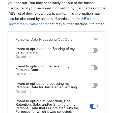
базирајќи се на основните темели на постоење
your opt-out. You may separately opt-out of the further
disclosure of your personal information by third parties on the
на македонската држава, Илинден и АСНОМ, ги
IAB’s list of downstream participants. This information may
остава вратите отворени за сите искрени и
also be disclosed by us to third parties on the
IAB’s List of
чесни членови и симпатизери на СДСМ – рече
Downstream Participants
that may further disclose it to other
портпаролот Мемов.
third parties.
На новинарско прашање дали е точно дека
партијата се распаѓа, како што тврди СДСМ,
Personal Data Processing Opt Outs
особено поради заминувањето на еден
I want to opt-out of the Sharing of my
пратеник и една советничка и дали има вина во
personal data.
Opted In
самата партија, портпаролот на ЗНАМ Мемов
одговори:
I want to opt-out of the Sale of my
– Една третина од гласовите што ги имаше
Personal Data.
Opted In
СДСМ се на контото на ЗНАМ, веќе во
континуитет, од претседателските избори, преку
I want to opt-out of processing my
Personal Data for Targeted Advertising.
парламентарните и локалните избори.
Opted In
Нормално е дека СДСМ имаат против партијата
Движење ЗНАМ – За Наша Македонија и ние го
I want to opt-out of Collection, Use,
Retention, Sale, and/or Sharing of my
разбираме тој факт. Контиунуирано работат на
Personal Data that Is Unrelated with the
Purposes for which it was collected.
ослабнување на позициите на Движењето