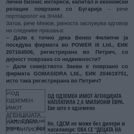
лични бизнис интереси, капитал и економски
релации поврзани со Бугарија
– рече
портпаролот на ЗНАМ.
Затоа, рече Мемов, јавноста заслужува одговор
на следниве прашања:
– Дали е точно дека Венко Филипче ја
поседува фирмата во POWER i8 Ltd., ЕИК
207164506, регистрирана во Петрич, со
дејност поврзана со недвижности?
– Дали семејството Заеви е поврзано со
фирмата GOMASIDRA Ltd., ЕИК 204619751,
исто така регистрирана во Петрич?
ОД ОДЗЕМЕН ИМОТ АГЕНЦИЈАТА
НАПЛАТИЛА 2,6 МИЛИОНИ ЕВРА.
Еве што е одземено
Не, СДСМ не може без дилери и
насилници: ОВА СЕ “ДЕЦАТА НА