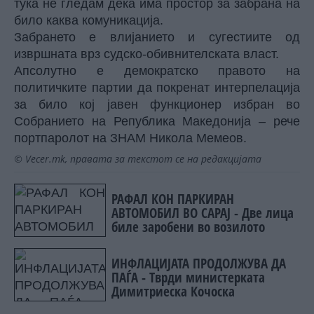
тука не гледам дека има простор за забрана на
било каква комуникација.
Забрането е влијанието и сугестиите од
извршната врз судско-обивнителската власт.
Апсолутно е демократско правото на
политичките партии да покренат интерпелација
за било кој јавен функционер избран во
Собранието на Република Македонија – рече
портпаролот на ЗНАМ Никола Мемеов.
© Vecer.mk, правата за текстот се на редакцијата
РАФАЛ КОН ПАРКИРАН
АВТОМОБИЛ ВО САРАЈ - Две лица
биле заробени во возилото
ИНФЛАЦИЈАТА ПРОДОЛЖУВА ДА
ПАЃА - Тврди министерката
Димитриеска Кочоска