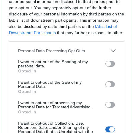
Ахмети кажа што го мачи:
us or personal information disclosed to third parties prior to
СЛУШАМ, САКААТ ДА СЕ СУДИ
your opt-out. You may separately opt-out of the further
ЗА ВОЕНИТЕ ЗЛОСТРОСТВА НА
disclosure of your personal information by third parties on the
УЧК...
IAB’s list of downstream participants. This information may
МОНОГРАФИЈА ПО ПОВОД 100
also be disclosed by us to third parties on the
IAB’s List of
ГОДИНИ ОД РАЃАЊЕТО НА АНА
Downstream Participants
that may further disclose it to other
ЛИПША-ТОФОВИЌ –
third parties.
уметницата која го започна
ВЛЕН: Артан Груби ја купува
„Охридско лето“
слободата и пропеал што се
Personal Data Processing Opt Outs
правел со Али Ахмети во ДУИ
I want to opt-out of the Sharing of my
personal data.
Opted In
I want to opt-out of the Sale of my
Personal Data.
Opted In
I want to opt-out of processing my
Personal Data for Targeted Advertising.
Opted In
I want to opt-out of Collection, Use,
Retention, Sale, and/or Sharing of my
Personal Data that Is Unrelated with the