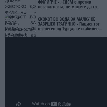
ФИЛИПЧЕ - „СДСМ е против
независноста, не можете да го
надминете сопствениот срам“
СКОКОТ ВО ВОДА ЗА МАЛКУ ЌЕ
ЗАВРШЕЛ ТРАГИЧНО - Пациентот
пренесен од Турција е стабилен,
лекарите со апел за
внимателност