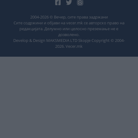
2004-
2026
© Вечер, сите права задржани
Сите содржини и објави на vecer.mk се авторско право на
редакцијата. Делумно или целосно преземање не е
дозволено.
Develop & Design MAKSMEDIA LTD Skopje Copyright © 2004-
2026
. Vecer.mk