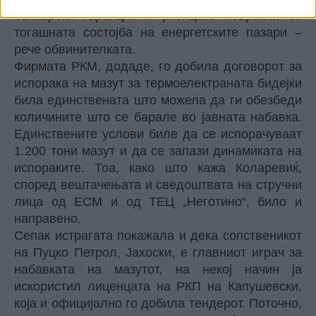
банкарски гаранции и ризиците поврзани со
тогашната состојба на енергетските пазари –
рече обвинителката.
Фирмата РКМ, додаде, го добила договорот за
испорака на мазут за термоелектраната бидејќи
била единствената што можела да ги обезбеди
количините што се барале во јавната набавка.
Единствените услови биле да се испорачуваат
1.200 тони мазут и да се запази динамиката на
испораките. Тоа, како што кажа Коларевиќ,
според вештачењата и сведоштвата на стручни
лица од ЕСМ и од ТЕЦ „Неготино“, било и
направено.
Сепак истрагата покажала и дека сопственикот
на Пуцко Петрол, Јахоски, е главниот играч за
набавката на мазутот, на некој начин ја
искористил лиценцата на РКП на Капушевски,
која и официјално го добила тендерот. Поточно,