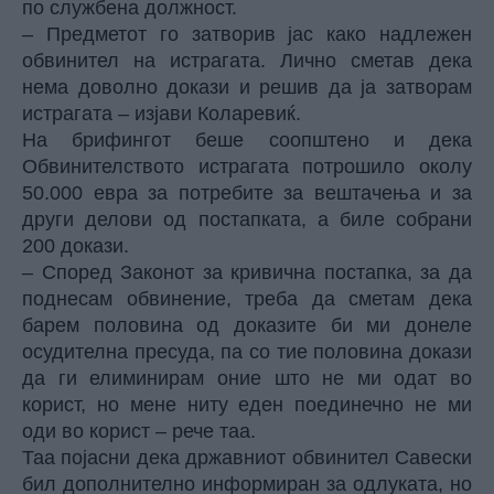
по службена должност.
– Предметот го затворив јас како надлежен
обвинител на истрагата. Лично сметав дека
нема доволно докази и решив да ја затворам
истрагата – изјави Коларевиќ.
На брифингот беше соопштено и дека
Обвинителството истрагата потрошило околу
50.000 евра за потребите за вештачења и за
други делови од постапката, а биле собрани
200 докази.
– Според Законот за кривична постапка, за да
поднесам обвинение, треба да сметам дека
барем половина од доказите би ми донеле
осудителна пресуда, па со тие половина докази
да ги елиминирам оние што не ми одат во
корист, но мене ниту еден поединечно не ми
оди во корист – рече таа.
Таа појасни дека државниот обвинител Савески
бил дополнително информиран за одлуката, но