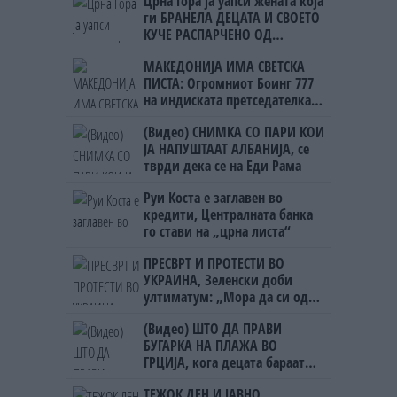
Црна Гора ја уапси жената која
ги БРАНЕЛА ДЕЦАТА И СВОЕТО
КУЧЕ РАСПАРЧЕНО ОД
ШАРПЛАНИНЕЦ?!
МАКЕДОНИЈА ИМА СВЕТСКА
ПИСТА: Огромниот Боинг 777
на индиската претседателка
на Меѓународниот Аеродром
(Видео) СНИМКА СО ПАРИ КОИ
Скопје
ЈА НАПУШТААТ АЛБАНИЈА, се
тврди дека се на Еди Рама
Руи Коста е заглавен во
кредити, Централната банка
го стави на „црна листа“
ПРЕСВРТ И ПРОТЕСТИ ВО
УКРАИНА, Зеленски доби
ултиматум: „Мора да си оди,
крајниот рок е петок!“
(Видео) ШТО ДА ПРАВИ
БУГАРКА НА ПЛАЖА ВО
ГРЦИЈА, кога децата бараат
домашно месо
ТЕЖОК ДЕН И ЈАВНО