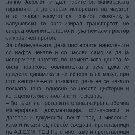
лично Јахоски ги дал парите за банкарската
гаранција, ја договарал испораката на маузтот
и го плаќал мазутот кај грчкиот извозник, а
Капушевски го организирал транспортот, но
според обвинителството и тука немало простор
за кривичен прогон.
За обвинувањата дека цистерните наполенити
со нафта чекале и со часови само за да ја
испорачаат нафтата во момент кога цената ќе
била повисока, обвинителката рече дека се
следела динамиката на испорака на мазут, при
што вештачењето покажало дека не се чекало
поскапа цена, односно се носеле цистерни и
кога цената била повтина и поскапаа.
– Во текот на постапката е анализирана обемна
материјална документација, финансиски и
договорни документи, вешт наод и мислење,
како и искази од повеќе сведоци, претставници
на АД ЕСМ, ТЕЦ Неготино, како и претставници