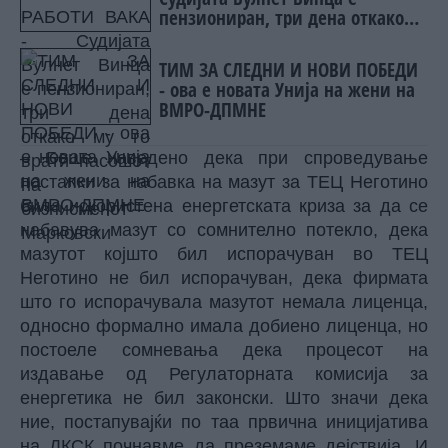
пензиониран, три дена откако
му го врати пасошот на
бизнисменот Марковски
ТИМ ЗА СЛЕДНИ И НОВИ ПОБЕДИ
- ова е новата Унија на жени на
ВМРО-ДПМНЕ
– Беше наведено дека при спроведување
постапки за набавка на мазут за ТЕЦ Неготино
била искористена енергетската криза за да се
набавува мазут со сомнително потекло, дека
мазутот којшто бил испорачуван во ТЕЦ
Неготино не бил испорачуван, дека фирмата
што го испорачувала мазутот немала лиценца,
односно формално имала добиено лиценца, но
постоеле сомневања дека процесот на
издавање од Регулаторната комисија за
енергетика не бил законски. Што значи дека
ние, постапувајќи по таа првична иницијатива
на ДКСК почнавме да преземаме дејствија. И