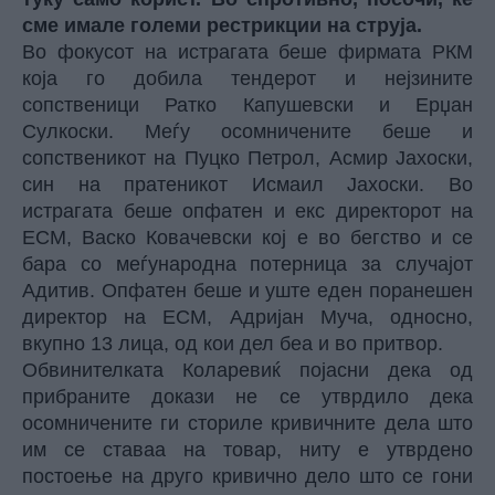
сме имале големи рестрикции на струја.
Во фокусот на истрагата беше фирмата РКМ
која го добила тендерот и нејзините
сопственици Ратко Капушевски и Ерџан
Сулкоски. Меѓу осомничените беше и
сопственикот на Пуцко Петрол, Асмир Јахоски,
син на пратеникот Исмаил Јахоски. Во
истрагата беше опфатен и екс директорот на
ЕСМ, Васко Ковачевски кој е во бегство и се
бара со меѓународна потерница за случајот
Адитив. Опфатен беше и уште еден поранешен
директор на ЕСМ, Адријан Муча, односно,
вкупно 13 лица, од кои дел беа и во притвор.
Обвинителката Коларевиќ појасни дека од
прибраните докази не се утврдило дека
осомничените ги сториле кривичните дела што
им се ставаа на товар, ниту е утврдено
постоење на друго кривично дело што се гони