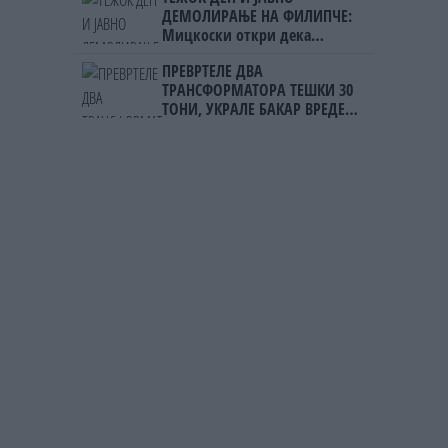
ДЕМОЛИРАЊЕ НА ФИЛИПЧЕ:
Мицкоски откри дека
човекот појма нема од
ПРЕВРТЕЛЕ ДВА
ништо, освен за кеш
ТРАНСФОРМАТОРА ТЕШКИ 30
ТОНИ, УКРАЛЕ БАКАР ВРЕДЕН 5
МИЛИОНИ ЕВРА