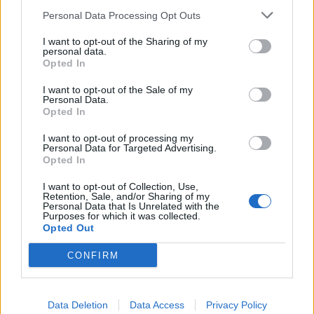
кривичната од МВР, но и од соопштението на
Personal Data Processing Opt Outs
ОЈО ГОКК за отворена истрага, произлегуваше
I want to opt-out of the Sharing of my
дека е прекршена постапката за јавен повик и
personal data.
имало фаворизирање на компанија, а сега,
Opted In
според Обвинителството немало ништо
I want to opt-out of the Sale of my
незаконско.
Personal Data.
– Истрагата утврди дека постапките биле
Opted In
спроведувани транспарентно. ЕСМ имало за
I want to opt-out of processing my
цел да ги вклучи сите оператори што имале
Personal Data for Targeted Advertising.
лиценци за трговија со мазут во интерес на
Opted In
побрзо испорачување на мазутот, при што биле
I want to opt-out of Collection, Use,
контактирани сите економски оператори кои
Retention, Sale, and/or Sharing of my
Personal Data that Is Unrelated with the
поседувале лиценца и тоа, во дел од јавните
Purposes for which it was collected.
повици со известување биле повикани да
Opted Out
учествуваат. Од исказите на претставници на
CONFIRM
економски оператори произлезе дека дел од
компаниите не учествувале во постапките
поради деловни и економски проценки, односно
Data Deletion
Data Access
Privacy Policy
поради високите количини, потребните