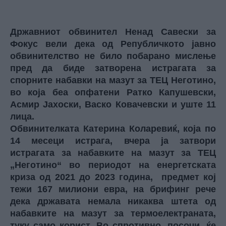
Државниот обвинител Ненад Савески за
Фокус вели дека од Републичкото јавно
обвинителство не било побарано мислење
пред да биде затворена истрагата за
спорните набавки на мазут за ТЕЦ Неготино,
во која беа опфатени Ратко Капушевски,
Асмир Јахоски, Васко Ковачевски и уште 11
лица.
Обвинителката Катерина Коларевиќ, која по
14 месеци истрага, вчера ја затвори
истрагата за набавките на мазут за ТЕЦ
„Неготино“ во периодот на енергетската
криза од 2021 до 2023 година, предмет кој
тежи 167 милиони евра, на брифинг рече
дека државата немала никаква штета од
набавките на мазут за термоелектраната,
туку само корист. Во спротивно, посочи, ќе