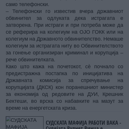
само телефонски.
– Телефонски го известив вчера државниот
обвинител за одлуката дека истрагата е
затворена. При истраги и при потреба може да
се реферира на колегиум на ОЈО ГОКК или на
колегиум на Државното обвинителство. Немаше
колегиум за истрагата ниту во Обвинителството
за гонење организиран криминал и корупција –
рече обвинителката.
Како што кажа на почетокот, сè почнало со
предистражна постапка по иницијатива на
Државната комисија за спречување на
корупцијата (ДКСК) кон поранешниот министер
за економија од редовите на ДУИ, Крешник
Бектеши, во врска со набавките на мазут за
време на енергетската криза.
СУДСКАТА МАФИЈА РАБОТИ ВАКА -
Судијата Вулнет Винца е