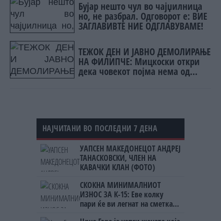
Бујар нешто чул во чајџилница
но, не разбрал. Одговорот е: ВИЕ
ЗАГЛАВИВТЕ НИЕ ОДГЛАВУВАМЕ!
ТЕЖОК ДЕН И ЈАВНО ДЕМОЛИРАЊЕ
НА ФИЛИПЧЕ: Мицкоски откри
дека човекот појма нема од
ништо, освен за кеш
НАЈЧИТАНИ ВО ПОСЛЕДНИ 7 ДЕНА
УАПСЕН МАКЕДОНЕЦОТ АНДРЕЈ
ТАНАСКОВСКИ, ЧЛЕН НА
КАВАЧКИ КЛАН (ФОТО)
СКОКНА МИНИМАЛНИОТ
ИЗНОС ЗА К-15: Еве колку
пари ќе ви легнат на сметка
годинава