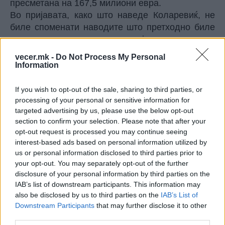
пресметана на 167,5 милиони евра.
Во пријавата, како што наведе Коларевиќ, не
биле споменати наводите што претходно биле
содржани во иницијативата на
Антикорупциската комисија.
vecer.mk -
Do Not Process My Personal
Таа рече дека предистрагата, која ја работеле
Information
истражители во Обвинителството за гоење
организиран криминал и корупција, била
If you wish to opt-out of the sale, sharing to third parties, or
отворена по пријава на Државната комисија за
processing of your personal or sensitive information for
спречување на корупција. Откако поголемиот
targeted advertising by us, please use the below opt-out
section to confirm your selection. Please note that after your
дел од нив биле вратени во МВР, предметот се
opt-out request is processed you may continue seeing
преселил таму. Така обвинителката, како што
interest-based ads based on personal information utilized by
рече, немала увид во сите детали и имала само
us or personal information disclosed to third parties prior to
рок од 24 часа да отвори истрага, за која се
your opt-out. You may separately opt-out of the further
водела од податоците од поднесената
disclosure of your personal information by third parties on the
кривична пријава од МВР. Таа така одговори и
IAB’s list of downstream participants. This information may
на прашањето како е можно двете институции
also be disclosed by us to third parties on the
IAB’s List of
Downstream Participants
that may further disclose it to other
различно да ги читале законските прописи за
third parties.
спроведување тендери, бидејќи, според