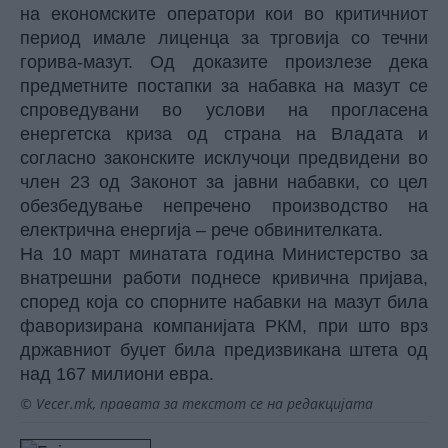
на економските оператори кои во критичниот
период имале лиценца за трговија со течни
горива-мазут. Од доказите произлезе дека
предметните постапки за набавка на мазут се
спроведувани во услови на прогласена
енергетска криза од страна на Владата и
согласно законските исклучоци предвидени во
член 23 од Законот за јавни набавки, со цел
обезбедување непречено производство на
електрична енергија – рече обвинителката.
На 10 март минатата година Министерство за
внатрешни работи поднесе кривична пријава,
според која со спорните набавки на мазут била
фаворизирана компанијата РКМ, при што врз
државниот буџет била предизвикана штета од
над 167 милиони евра.
© Vecer.mk, правата за текстот се на редакцијата