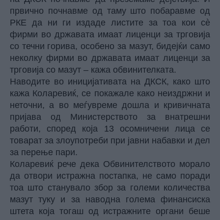
првично почнавме од таму што побаравме од
РКЕ да ни ги издаде листите за тоа кои сè
фирми во државата имаат лиценци за трговија
со течни горива, особено за мазут, бидејќи само
неколку фирми во државата имаат лиценци за
трговија со мазут – кажа обвинителката.
Наводите во иницијативата на ДКСК, како што
кажа Коларевиќ, се покажале како неиздржни и
неточни, а во меѓувреме дошла и кривичната
пријава од Министерството за внатрешни
работи, според која 13 осомничени лица се
товарат за злоупотреби при јавни набавки и дел
за перење пари.
Коларевиќ рече дека Обвинителството морало
да отвори истражна постапка, не само поради
тоа што станувало збор за големи количества
мазут туку и за наводна голема финансиска
штета која тогаш од истражните органи беше