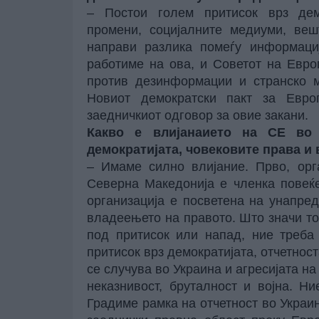
– Постои голем притисок врз дем
промени, социјалните медиуми, веш
направи разлика помеѓу информаци
работиме на ова, и Советот на Евро
против дезинформации и странско 
Новиот демократски пакт за Евр
заедничкиот одговор за овие закани.
Какво е влијанаието на СЕ во
демократијата, човековите права и
– Имаме силно влијание. Прво, орга
Северна Македонија е членка повеќе
организација е посветена на унапре
владеењето на правото. Што значи то
под притисок или напад, ние треба
притисок врз демократијата, отчетнос
се случува во Украина и агресијата н
неказнивост, бруталност и војна. Ни
Градиме рамка на отчетност во Украин