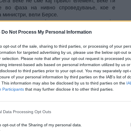
ега веќе не сме кај првиот елемент, веќе ги
ме во фаза на нивно спроведување, кое е
 министри, вели Берсе.
а во различни земји, всушност во многу земји,
 сложени прашања или одредени доцнења во
-
Do Not Process My Personal Information
ас, бидејќи не е можно да прифатиме дека тие
to opt-out of the sale, sharing to third parties, or processing of your per
есно соработуваме со засегнатите земји за
formation for targeted advertising by us, please use the below opt-out s
о последните месеци постигнавме одреден
r selection. Please note that after your opt-out request is processed y
едувањето на одлуките со Бугарија. И ова
eing interest-based ads based on personal information utilized by us or
тетот на министри. Но кој вели: „Во ред, ова
disclosed to third parties prior to your opt-out. You may separately opt-
losure of your personal information by third parties on the IAB’s list of
оведувањето на одлуката“? Ова е улогата на
. This information may also be disclosed by us to third parties on the
IA
далеку, продолжуваат да работат на ова и се
Participants
that may further disclose it to other third parties.
напредок. Што значи тоа? Тоа значи дека
проведени. Конкретно, во случаите што ги
 биде возможно одредена организација да се
l Data Processing Opt Outs
оментот кога ќе биде возможно да се постигне
ам дека Комитетот на министри ќе може да го
o opt-out of the Sharing of my personal data.
е генералниот секретар на СЕ.