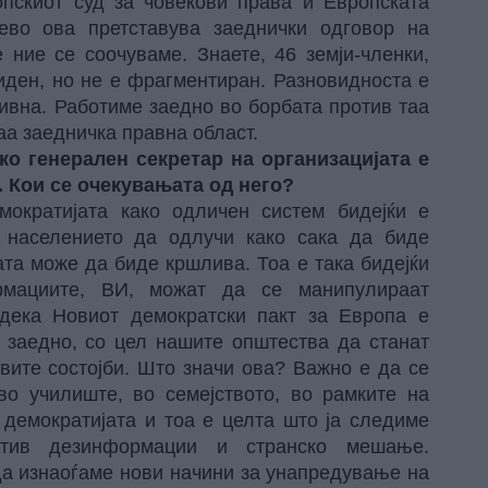
опскиот суд за човекови права и Европската
ево ова претставува заеднички одговор на
 ние се соочуваме. Знаете, 46 земји-членки,
иден, но не е фрагментиран. Разновидноста е
тивна. Работиме заедно во борбата против таа
аа заедничка правна област.
о генерален секретар на организацијата е
. Кои се очекувањата од него?
ократијата како одличен систем бидејќи е
 населението да одлучи како сака да биде
ата може да биде кршлива. Тоа е така бидејќи
рмациите, ВИ, можат да се манипулираат
ека Новиот демократски пакт за Европа е
 заедно, со цел нашите општества да станат
вите состојби. Што значи ова? Важно е да се
во училиште, во семејството, во рамките на
 демократијата и тоа е целта што ја следиме
отив дезинформации и странско мешање.
да изнаоѓаме нови начини за унапредување на