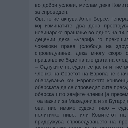
во добри услови, мислам дека Комите
за спроведен.
Ова го истакнува Ален Берсе, генера
кој изминатите два дена престоју
новинарско прашање во однос на 14 
децении дека Бугарија го прекрши
човекови права (слобода на здру
спроведување, дека многу скоро о
прашање ќе биде на агендата на след
– Одлуките на судот се јасни и тие 
членка на Советот на Европа не знач
обврзување кон Европската конвенц
обврската да се спроведат сите пресу
обврска што земјите-членки ја презе
тоа важи и за Македонија и за Бугарија
ова, ние имаме судско ниво – суд
политичко ниво, или Комитетот на 
придружува спроведувањето на прес