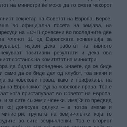
тот на министри ќе може да го смета чекорот
лниот секретар на Советот на Европа. Берсе,
ваше во официјална посета на земјава, на
пресуди на ЕСЧП донесени во последните две
ла членот 11 од Европската конвенција за
жување), изјави дека работат на нивното
чекуваат позитивни резултати и дека ова
ниот состанок на Комитетот на министри.
мора да бидат спроведени. Знаете, да се биде
и само да се биде дел од клубот, тоа значи и
ија за човекови права, како и прифаќање на
ди на Европскиот суд за човекови права. Тоа е
маат кога пристапуваат во Советот на Европа,
, и за сите 46 земји-членки. Имајќи го предвид
от кој донесува одлуки – а потоа имаме и
министри, групата на земји-членки која го
удите во сите земји-членки. Тоа е вториот