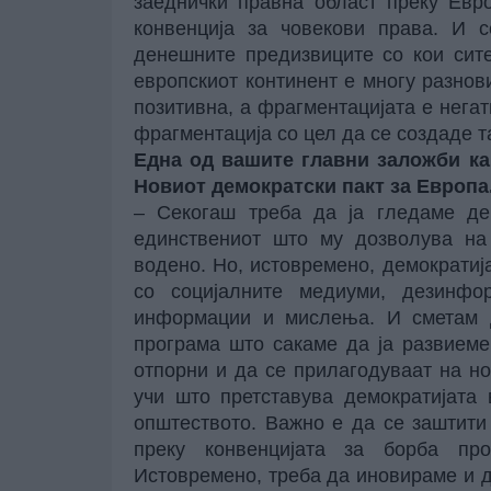
заеднички правна област преку Евр
конвенција за човекови права. И с
денешните предизвиците со кои сите
европскиот континент е многу разнов
позитивна, а фрагментацијата е нега
фрагментација со цел да се создаде т
Една од вашите главни заложби как
Новиот демократски пакт за Европа
– Секогаш треба да ја гледаме дем
единствениот што му дозволува на
водено. Но, истовремено, демократиј
со социјалните медиуми, дезинфо
информации и мислења. И сметам д
програма што сакаме да ја развиеме
отпорни и да се прилагодуваат на но
учи што претставува демократијата 
општеството. Важно е да се заштити
преку конвенцијата за борба пр
Истовремено, треба да иновираме и 