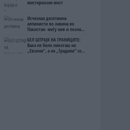
мистериозен мост
Исчезнаа десетмина
алпинисти во лавина во
Пакистан- меѓу нив и познат
Непалец
БЕЛ ШТРАЈК НА ГРАНИЦИТЕ:
Вака не било никогаш на
„Евзони“, а на „Градина“ се
чека и пет часа