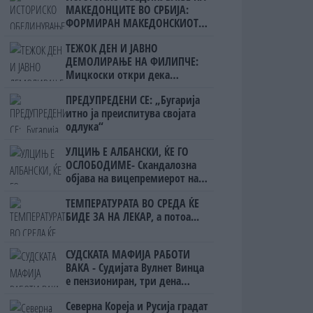
МАКЕДОНЦИТЕ ВО СРБИЈА:
ФОРМИРАН МАКЕДОНСКИОТ
НАЦИОНАЛЕН СОЈУЗ
ТЕЖОК ДЕН И ЈАВНО
ДЕМОЛИРАЊЕ НА ФИЛИПЧЕ:
Мицкоски откри дека
човекот појма нема од
ПРЕДУПРЕДЕНИ СЕ: „Бугарија
ништо, освен за кеш
итно ја преиспитува својата
одлука“
УЛЦИЊ Е АЛБАНСКИ, ЌЕ ГО
ОСЛОБОДИМЕ- Скандалозна
објава на вицепремиерот на
Црна Гора
ТЕМПЕРАТУРАТА ВО СРЕДА ЌЕ
БИДЕ ЗА НА ЛЕКАР, а потоа...
СУДСКАТА МАФИЈА РАБОТИ
ВАКА - Судијата Вулнет Винца
е пензиониран, три дена
откако му го врати пасошот
Северна Кореја и Русија градат
на бизнисменот Марковски