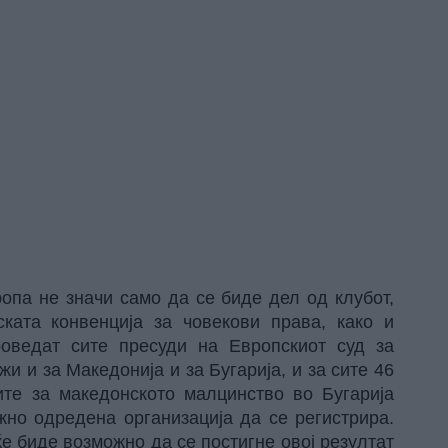
опа не значи само да се биде дел од клубот,
ката конвенција за човекови права, како и
оведат сите пресуди на Европскиот суд за
и и за Македонија и за Бугарија, и за сите 46
дите за македонското малцинство во Бугарија
но одредена организација да се регистрира.
ќе биде возможно да се постигне овој резултат