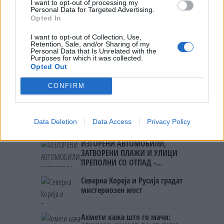
I want to opt-out of processing my
ОСЛОБОДИМЕ- Скандалозна
Personal Data for Targeted Advertising.
објава на вицепремиерот на
Opted In
Црна Гора
ТЕМПЕРАТУРАТА ВО СРЕДА ЌЕ
I want to opt-out of Collection, Use,
БИДЕ ЗА НА ЛЕКАР, а потоа...
Retention, Sale, and/or Sharing of my
Personal Data that Is Unrelated with the
Purposes for which it was collected.
Opted Out
ИСТОРИСКО ОБЕДИНУВАЊЕ НА
МАКЕДОНЦИТЕ ВО СРБИЈА:
CONFIRM
ФОРМИРАН МАКЕДОНСКИОТ
НАЦИОНАЛЕН СОЈУЗ
БУГАРИТЕ СО ШОКАНТНО
ОТКРИТИЕ по падот на Дунав,
Data Deletion
Data Access
Privacy Policy
кренаа дронови да снимаат
ИЗГОРЕНИ АВТОМОБИЛИ,
ЗАТВОРЕНИ ПЛАЖИ И УЛИЦИ
ПРЕПОЛНИ СО ОТПАД -
Фнидек во хаос по
Северна Кореја и Русија градат
мигрантскиот бран кон Сеута
мистериозен мост
Ахмети кажа што го мачи: