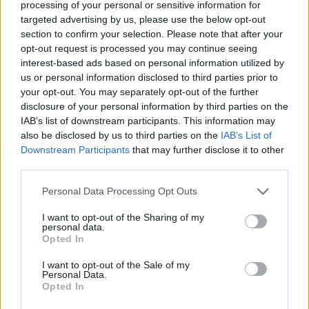
processing of your personal or sensitive information for
© Vecer.mk, правата за текстот се на редакцијата
targeted advertising by us, please use the below opt-out
section to confirm your selection. Please note that after your
opt-out request is processed you may continue seeing
ВИДЕО | „НЕ СМЕЕ ДА ИМА НОВ
interest-based ads based on personal information utilized by
ЗАЕВ“ - Манасиевски со жестоки
us or personal information disclosed to third parties prior to
обвинувања до СДСМ
your opt-out. You may separately opt-out of the further
disclosure of your personal information by third parties on the
ЦУК СО ПРЕДУПРЕДУВАЊЕ - Многу
IAB’s list of downstream participants. This information may
висок ризик од пожари во
also be disclosed by us to third parties on the
IAB’s List of
источна, централа и јужна
Downstream Participants
that may further disclose it to other
Македонија
third parties.
Personal Data Processing Opt Outs
I want to opt-out of the Sharing of my
НАЈЧИТАНИ ВО ПОСЛЕДНИ 7 ДЕНА
personal data.
Opted In
СЕ СПРЕМА МЕТЕОРОЛОШКИ
ХАОС ЗА ЗИМАТА 2026/2027
I want to opt-out of the Sale of my
Personal Data.
Opted In
УЛЦИЊ Е АЛБАНСКИ, ЌЕ ГО