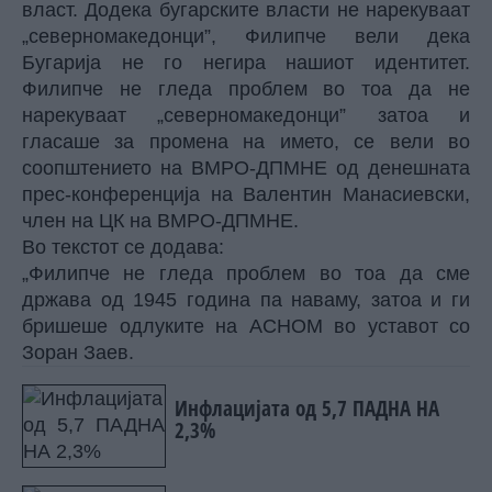
власт. Додека бугарските власти не нарекуваат
„северномакедонци”, Филипче вели дека
Бугарија не го негира нашиот идентитет.
Филипче не гледа проблем во тоа да не
нарекуваат „северномакедонци” затоа и
гласаше за промена на името, се вели во
соопштението на ВМРО-ДПМНЕ од денешната
прес-конференција на Валентин Манасиевски,
член на ЦК на ВМРО-ДПМНЕ.
Во текстот се додава:
„Филипче не гледа проблем во тоа да сме
држава од 1945 година па наваму, затоа и ги
бришеше одлуките на АСНОМ во уставот со
Зоран Заев.
Инфлацијата од 5,7 ПАДНА НА
2,3%