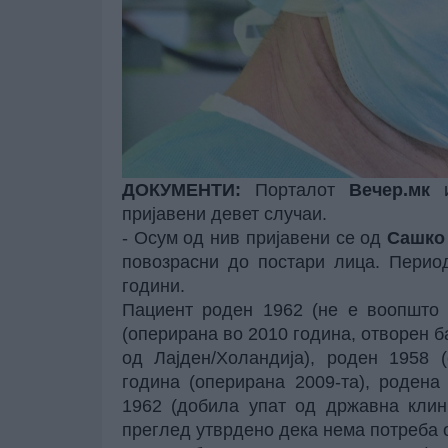
ДОКУМЕНТИ:
Порталот
Вечер.мк
и
пријавени девет случаи.
- Осум од нив пријавени се од
Сашко
повозрасни до постари лица. Перио
години.
Пациент роден 1962 (не е воопшто о
(оперирана во 2010 година, отворен б
од Лајден/Холандија), роден 1958 
година (оперирана 2009-та), родена
1962 (добила упат од државна клин
преглед утврдено дека нема потреба о