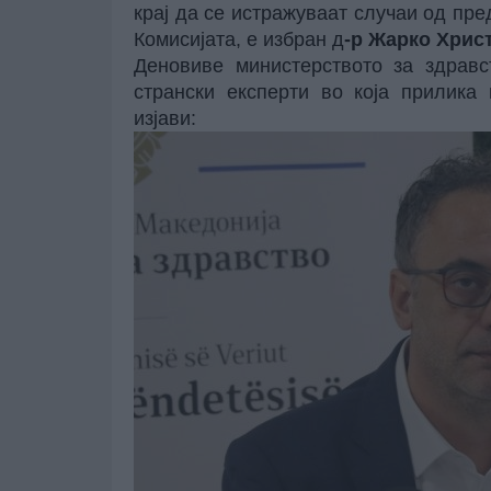
крај да се истражуваат случаи од пре
Комисијата, е избран д
-р Жарко Хрис
Деновиве министерството за здравс
странски експерти во која прилика
изјави: