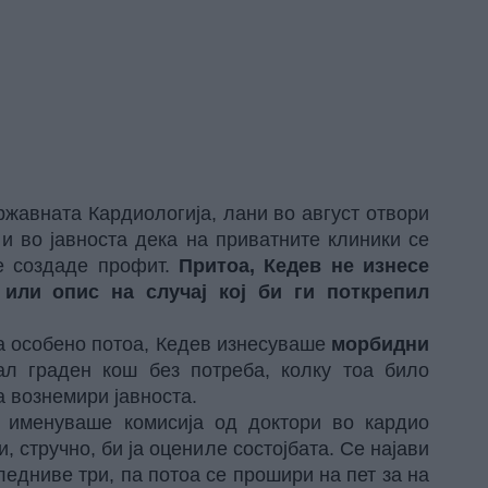
ржавната Кардиологија, лани во август отвори
и во јавноста дека на приватните клиники се
е создаде профит.
Притоа, Кедев не изнесе
 или опис на случај кој би ги поткрепил
 а особено потоа, Кедев изнесуваше
морбидни
л граден кош без потреба, колку тоа било
 вознемири јавноста.
о именуваше комисија од доктори во кардио
, стручно, би ја оцениле состојбата. Се најави
ледниве три, па потоа се прошири на пет за на