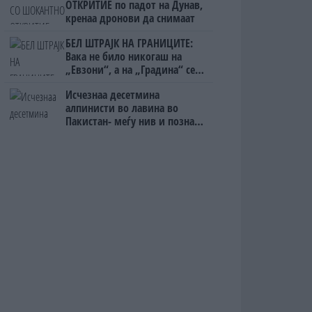
ОТКРИТИЕ по падот на Дунав,
кренаа дронови да снимаат
БЕЛ ШТРАЈК НА ГРАНИЦИТЕ:
Вака не било никогаш на
„Евзони“, а на „Градина“ се
чека и пет часа
Исчезнаа десетмина
алпинисти во лавина во
Пакистан- меѓу нив и познат
Непалец