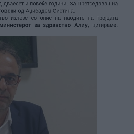
д дваесет и повеќе години. За Претседавач на
товски
од Аџибадем Систина.
тво излезе со опис на наодите на тројцата
министерот за здравство Алиу
, цитираме,