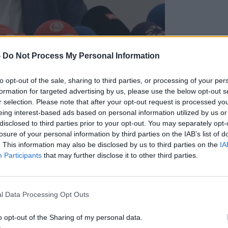
-
Do Not Process My Personal Information
мети поврзани со сомнежи за непотребно
 за операција, странската комисија кај
to opt-out of the sale, sharing to third parties, or processing of your per
дека, цитирам: „обезбедениот третман, во
formation for targeted advertising by us, please use the below opt-out s
 навремен и во согласност со прифатените
r selection. Please note that after your opt-out request is processed y
eing interest-based ads based on personal information utilized by us or
поред странските експерти, цитирам:
disclosed to third parties prior to your opt-out. You may separately opt-
ителни наоди во текот на дијагностичката
losure of your personal information by third parties on the IAB’s list of
ласување меѓу ангиографските наоди од
. This information may also be disclosed by us to third parties on the
IA
Participants
that may further disclose it to other third parties.
звештај - по што следувала несоодветна
ендоваскуларни или хируршки“
, наведува
ијата оценува дека, цитирам: „одредени
l Data Processing Opt Outs
то на пациентите биле под очекуваниот
би неповолно влијаеле врз клиничкиот
o opt-out of the Sharing of my personal data.