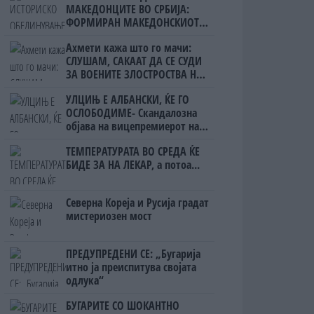
МАКЕДОНЦИТЕ ВО СРБИЈА:
ФОРМИРАН МАКЕДОНСКИОТ
НАЦИОНАЛЕН СОЈУЗ
Ахмети кажа што го мачи:
СЛУШАМ, САКААТ ДА СЕ СУДИ
ЗА ВОЕНИТЕ ЗЛОСТРОСТВА НА
УЧК...
УЛЦИЊ Е АЛБАНСКИ, ЌЕ ГО
ОСЛОБОДИМЕ- Скандалозна
објава на вицепремиерот на
Црна Гора
ТЕМПЕРАТУРАТА ВО СРЕДА ЌЕ
БИДЕ ЗА НА ЛЕКАР, а потоа...
Северна Кореја и Русија градат
мистериозен мост
ПРЕДУПРЕДЕНИ СЕ: „Бугарија
итно ја преиспитува својата
одлука“
БУГАРИТЕ СО ШОКАНТНО