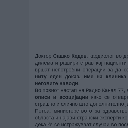
Доктор
Сашко Кедев
, кардиолог во д
дилема и рашири страв кај пациенти 
вршат непотребни операции за да с
ниту еден доказ, име на клиника
неговите наводи
.
Во првиот настап на Радио Канал 77,
описи и асоцијации
како се отвара
страшно и слично што дополнително ја
Потоа, министерството за здравств
областа и најави странски експерти кои
дека ќе се истражуваат случаи во пос