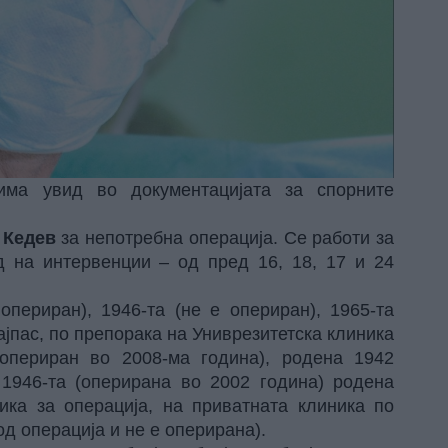
ма увид во документацијата за спорните
 Кедев
за непотребна операција. Се работи за
д на интервенции – од пред 16, 18, 17 и 24
периран), 1946-та (не е опериран), 1965-та
ајпас, по препорака на Униврезитетска клиника
(опериран во 2008-ма година), родена 1942
 1946-та (оперирана во 2002 година) родена
ика за операција, на приватната клиника по
д операција и не е оперирана).