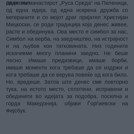
овде, на манастирот „Руса Среда“ на Пеленица,
од една идеја, од една искрена дружба со
ветераните и со мојот драг пријател Христијан
Мицкоски, се роди традиција која денес живее,
расте и обединува. Ова место е симбол за нас.
Симбол на верба, на заедништво, на истрајност
и на љубов кон татковината. Низ годините
искачивме многу планини заедно. Не беше
лесно. Имаше предизвици, имаше борби,
имаше моменти кога требаше да се издржи и
кога требаше да се верува повеќе од кога било.
Но, вредеше. Затоа што денес сме повторно
тука, на истото место, сплотени, исправени и
обединети во идејата за подобра, посилна и
горда Македонија, објави Ѓорѓиевски на
Фејсбук.