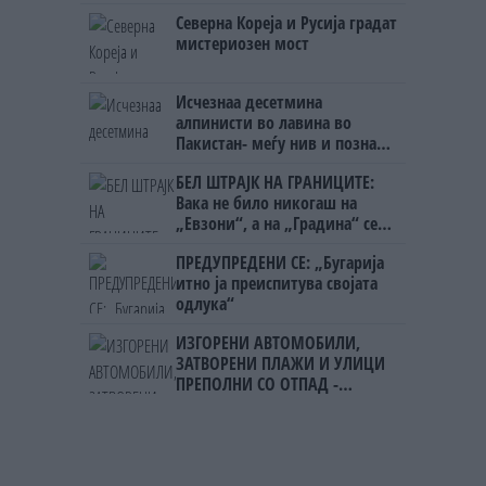
Северна Кореја и Русија градат
мистериозен мост
Исчезнаа десетмина
алпинисти во лавина во
Пакистан- меѓу нив и познат
Непалец
БЕЛ ШТРАЈК НА ГРАНИЦИТЕ:
Вака не било никогаш на
„Евзони“, а на „Градина“ се
чека и пет часа
ПРЕДУПРЕДЕНИ СЕ: „Бугарија
итно ја преиспитува својата
одлука“
ИЗГОРЕНИ АВТОМОБИЛИ,
ЗАТВОРЕНИ ПЛАЖИ И УЛИЦИ
ПРЕПОЛНИ СО ОТПАД -
Фнидек во хаос по
мигрантскиот бран кон Сеута