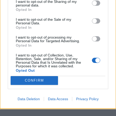
нераскинлив дел од ВМРО. Тие се столбот на
I want to opt-out of the Sharing of my
personal data.
кој се потпира партијата, но и еден од темелите
Opted In
врз кои се градела и се гради Македонија.
I want to opt-out of the Sale of my
Нивната борба, нивната верност, нивната
Personal Data.
пожртвуваност и нивната љубов кон државата
Opted In
заслужуваат длабока почит. Таа почит ја имале,
I want to opt-out of processing my
ја имаат и секогаш ќе ја имаат од мене, истакна
Personal Data for Targeted Advertising.
меѓудруготот градоначалникот.
Opted In
© Vecer.mk, правата за текстот се на редакцијата
I want to opt-out of Collection, Use,
Retention, Sale, and/or Sharing of my
Personal Data that Is Unrelated with the
Purposes for which it was collected.
ПЕКОЛНИ ТЕМПЕРАТУРИ ВО
Opted Out
МАКЕДОНИЈА - Живата ќе се
искачи до 38 степени
CONFIRM
УАПСЕН ТИНЕЈЏЕРОТ КОЈ ПРЕГАЗИ
ЖЕНА ВО СКОПЈЕ
Data Deletion
Data Access
Privacy Policy