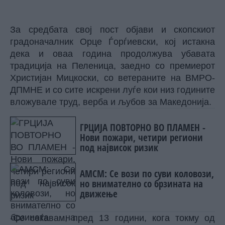
За средбата свој пост објави и скопскиот
градоначалник Орце Ѓорѓиевски, кој истакна
дека и оваа година продолжува убавата
традиција на Пеленица, заедно со премиерот
Христијан Мицкоски, со ветераните на ВМРО-
ДПМНЕ и со сите искрени луѓе кои низ годините
вложувале труд, верба и љубов за Македонија.
ГРЦИЈА ПОВТОРНО ВО ПЛАМЕН -
Нови пожари, четири региони
под највисок ризик
АМСМ: Се вози по суви коловози,
но внимателно со брзината на
движење
-Се сеќавам, пред 13 години, кога токму од