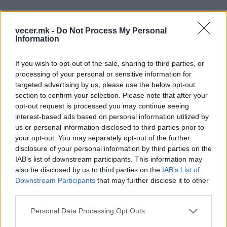
vecer.mk -
Do Not Process My Personal
Information
If you wish to opt-out of the sale, sharing to third parties, or
processing of your personal or sensitive information for
targeted advertising by us, please use the below opt-out
section to confirm your selection. Please note that after your
opt-out request is processed you may continue seeing
interest-based ads based on personal information utilized by
us or personal information disclosed to third parties prior to
your opt-out. You may separately opt-out of the further
disclosure of your personal information by third parties on the
Тој изрази благодарност на секој еден човек кој
IAB’s list of downstream participants. This information may
дал свој придонес оваа традиција да опстои.
also be disclosed by us to third parties on the
IAB’s List of
Downstream Participants
that may further disclose it to other
-На секој член, на секој ветеран, на секој млад
third parties.
човек, на секоја жена, на секој жител на нашата
преубава Македонија кој додал свое камче во
Personal Data Processing Opt Outs
мозаикот на татковината. Ветераните се