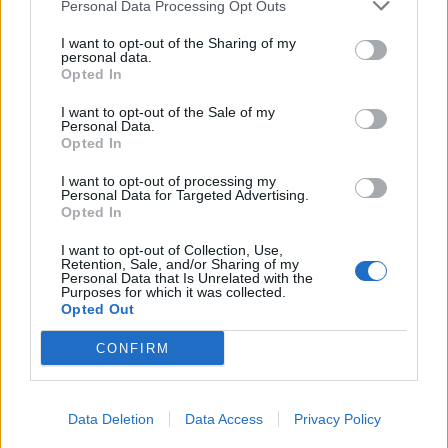
пари ќе ви легнат на сметка
Personal Data Processing Opt Outs
годинава
Црна Гора ја уапси жената која
I want to opt-out of the Sharing of my
personal data.
ги БРАНЕЛА ДЕЦАТА И СВОЕТО
Opted In
КУЧЕ РАСПАРЧЕНО ОД
ШАРПЛАНИНЕЦ?!
I want to opt-out of the Sale of my
СЛАВНАТА КАРИЕРА НА
Personal Data.
ПОРАНЕШНИОТ ТЕХНИЧКИ
Opted In
ПРЕМИЕР ОЛИВЕР СПАСОВСКИ
I want to opt-out of processing my
ЗА БЕРТА ОД АВСТРИЈА
Personal Data for Targeted Advertising.
НАЈСКАПАТА, ЗА МАРИЈА ОД
Opted In
ГРЦИЈА - НАЈЕФТИНАТА
I want to opt-out of Collection, Use,
ПРЕСВРТ И ПРОТЕСТИ ВО
Retention, Sale, and/or Sharing of my
Personal Data that Is Unrelated with the
УКРАИНА, Зеленски доби
Purposes for which it was collected.
ултиматум: „Мора да си оди,
Opted Out
крајниот рок е петок!“
(Видео) СНИМКА СО ПАРИ КОИ
CONFIRM
ЈА НАПУШТААТ АЛБАНИЈА, се
тврди дека се на Еди Рама
(Видео) ШТО ДА ПРАВИ
Data Deletion
Data Access
Privacy Policy
БУГАРКА НА ПЛАЖА ВО