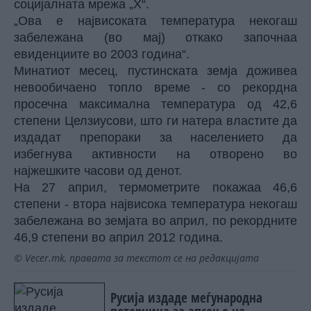
социјалната мрежа „Х“.
„Ова е највисоката температура некогаш
забележана (во мај) откако започнаа
евиденциите во 2003 година“.
Минатиот месец, пустинската земја доживеа
невообичаено топло време - со рекордна
просечна максимална температура од 42,6
степени Целзиусови, што ги натера властите да
издадат препораки за населението да
избегнува активности на отворено во
најжешките часови од денот.
На 27 април, термометрите покажаа 46,6
степени - втора највисока температура некогаш
забележана во земјата во април, по рекордните
46,9 степени во април 2012 година.
© Vecer.mk, правата за текстот се на редакцијата
Русија издаде меѓународна