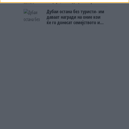
ГРЦИЈА, кога децата бараат
домашно месо
Дубаи остана без туристи- им
даваат награди на оние кои
ќе го донесат семејството или
пријателите