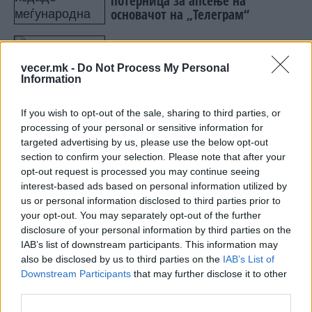
потерница за апсење на
основачот на „Телеграм“
ВО ОВАА ПИЦЕРИЈА НАЈСКАПА Е
ПРАЗНАТА ЧИНИЈА! И не е само
vecer.mk -
Do Not Process My Personal
тоа, но зошто туристите го трпат?
Information
If you wish to opt-out of the sale, sharing to third parties, or
processing of your personal or sensitive information for
targeted advertising by us, please use the below opt-out
section to confirm your selection. Please note that after your
НАЈЧИТАНИ ВО ПОСЛЕДНИ 7 ДЕНА
opt-out request is processed you may continue seeing
МАКЕДОНИЈА ИМА СВЕТСКА
interest-based ads based on personal information utilized by
ПИСТА: Огромниот Боинг 777
us or personal information disclosed to third parties prior to
на индиската претседателка
your opt-out. You may separately opt-out of the further
на Меѓународниот Аеродром
disclosure of your personal information by third parties on the
УАПСЕН МАКЕДОНЕЦОТ АНДРЕЈ
Скопје
IAB’s list of downstream participants. This information may
ТАНАСКОВСКИ, ЧЛЕН НА
also be disclosed by us to third parties on the
IAB’s List of
КАВАЧКИ КЛАН (ФОТО)
Downstream Participants
that may further disclose it to other
third parties.
СКОКНА МИНИМАЛНИОТ
ИЗНОС ЗА К-15: Еве колку