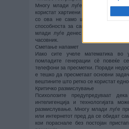
Многу млади луѓе пораснаа со GPS
користат хартиени карти или да мем
со ова не само што се губи една 
способноста за самостојно снаоѓањ
млади луѓе денес имаат тешкотии д
часовник.
Сметање напамет
Иако сите учеле математика во у
помладите генерации сè повеќе се
телефони за пресметки. Поради недос
е тешко да пресметаат основни зада
вештините што ретко се користат еднос
Критичко размислување
Психолозите предупредуваат дек
интелигенција и технологијата мож
размислување. Многу млади луѓе пр
или интернетот пред да се обидат са
кои пораснале без постојан приста