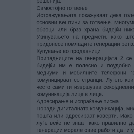
решенија.
Самостојно готвење
Истражувањата покажуваат дека голе
основни вештини за готвење. Многуми
оброци или брза храна бидејќи ник
Укинувањето на предмети, како што
придонесе помладите генерации ретко
Купување во продавници
Припадниците на генерацијата Z се
бидејќи им е полесно и поудобно. 
медиуми и мобилните телефони го
комуницираат со странци. Луѓето кои
често сами ги извршуваа секојдневни
комуникација лице в лице.
Адресирање и испраќање писма
Поради дигиталната комуникација, мн
пошта или адресираат коверти. Иако 
луѓе веќе не знаат како правилно д
генерации морале овие работи да ги у