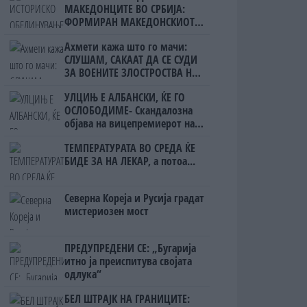
МАКЕДОНЦИТЕ ВО СРБИЈА:
ФОРМИРАН МАКЕДОНСКИОТ
НАЦИОНАЛЕН СОЈУЗ
Ахмети кажа што го мачи:
СЛУШАМ, САКААТ ДА СЕ СУДИ
ЗА ВОЕНИТЕ ЗЛОСТРОСТВА НА
УЧК...
УЛЦИЊ Е АЛБАНСКИ, ЌЕ ГО
ОСЛОБОДИМЕ- Скандалозна
објава на вицепремиерот на
Црна Гора
ТЕМПЕРАТУРАТА ВО СРЕДА ЌЕ
БИДЕ ЗА НА ЛЕКАР, а потоа...
Северна Кореја и Русија градат
мистериозен мост
ПРЕДУПРЕДЕНИ СЕ: „Бугарија
итно ја преиспитува својата
одлука“
БЕЛ ШТРАЈК НА ГРАНИЦИТЕ: