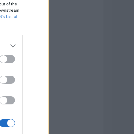
out of the
 downstream
B’s List of