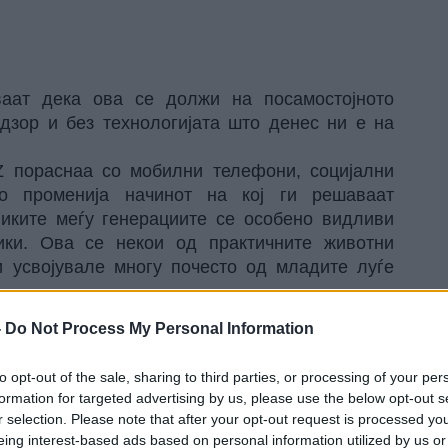
ваат дека ова се должи на посамостојното
адзор и без технологијата што денес ни е на
Z пораснаа со мобилни телефони, социјални
о променија начинот на кој ги решаваат
ликите меѓу генерациите се особено видливи
ики. Ова се некои од практичните животни
и усвојувале многу почесто од младите луѓе
-
Do Not Process My Personal Information
огу често сами учеа да менуваат гуми, да
ни поправки на автомобилот. Тие израснаа во
to opt-out of the sale, sharing to third parties, or processing of your per
аа на сопствените вештини отколку на сервиси
formation for targeted advertising by us, please use the below opt-out s
и денес повеќе се потпираат на Google,
r selection. Please note that after your opt-out request is processed y
 ќе се појават проблеми, пишува YourTango.
eing interest-based ads based on personal information utilized by us or