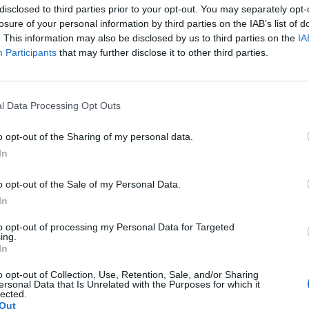
disclosed to third parties prior to your opt-out. You may separately opt-
олем број припадници на генерацијата Z
losure of your personal information by third parties on the IAB’s list of
. This information may also be disclosed by us to third parties on the
IA
 Социјалните мрежи, конзумеризмот и високите
Participants
that may further disclose it to other third parties.
ште повеќе развивањето здрави финансиски
тите и 80-тите години најчесто од мали нозе
оите трошоци.
l Data Processing Opt Outs
 пишување е отстрането од многу училишни
o opt-out of the Sharing of my personal data.
а многу млади луѓе да го читаат или користат.
In
исот е поврзан со концентрацијата, читање со
јата мозок-тело. Помладите генерации денес
o opt-out of the Sale of my Personal Data.
вање дигитални пораки.
In
мобилните телефони и социјалните медиуми
to opt-out of processing my Personal Data for Targeted
ing.
уникација за многу млади луѓе. Припадниците
In
јан пристап до екрани, па затоа често наоѓаа
жат или да се справат со досадата. Ваквите
o opt-out of Collection, Use, Retention, Sale, and/or Sharing
ersonal Data that Is Unrelated with the Purposes for which it
от на емоционална отпорност и независност.
lected.
Out