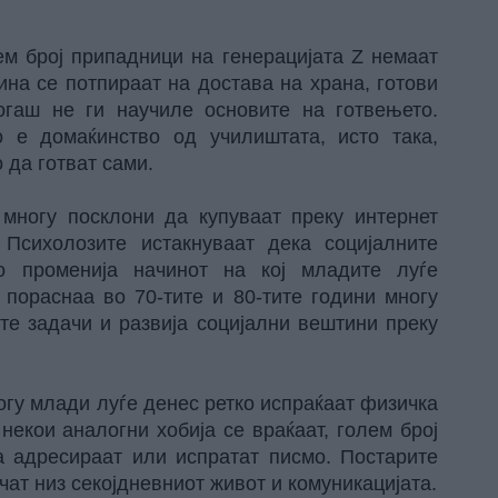
м број припадници на генерацијата Z немаат
на се потпираат на достава на храна, готови
огаш не ги научиле основите на готвењето.
 е домаќинство од училиштата, исто така,
 да готват сами.
 многу посклони да купуваат преку интернет
Психолозите истакнуваат дека социјалните
 променија начинот на кој младите луѓе
 пораснаа во 70-тите и 80-тите години многу
те задачи и развија социјални вештини преку
огу млади луѓе денес ретко испраќаат физичка
некои аналогни хобија се враќаат, голем број
а адресираат или испратат писмо. Постарите
чат низ секојдневниот живот и комуникацијата.