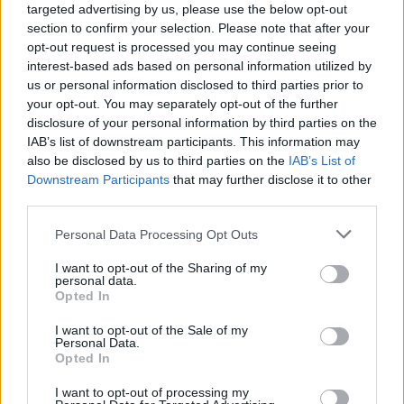
targeted advertising by us, please use the below opt-out
section to confirm your selection. Please note that after your
Помрачувањата носат среќа:
opt-out request is processed you may continue seeing
Четири хороскопски знаци за
interest-based ads based on personal information utilized by
кои август ќе биде совршен
us or personal information disclosed to third parties prior to
месец
your opt-out. You may separately opt-out of the further
17 часа без сон = Возење во
disclosure of your personal information by third parties on the
пијана состојба
IAB’s list of downstream participants. This information may
also be disclosed by us to third parties on the
IAB’s List of
Downstream Participants
that may further disclose it to other
third parties.
Personal Data Processing Opt Outs
НАЈЧИТАНИ ВО ПОСЛЕДНИ 7 ДЕНА
I want to opt-out of the Sharing of my
personal data.
Opted In
Ахмети кажа што го мачи:
СЛУШАМ, САКААТ ДА СЕ СУДИ
I want to opt-out of the Sale of my
ЗА ВОЕНИТЕ ЗЛОСТРОСТВА НА
Personal Data.
УЧК...
Opted In
ИСТОРИСКО ОБЕДИНУВАЊЕ НА
МАКЕДОНЦИТЕ ВО СРБИЈА:
I want to opt-out of processing my
ФОРМИРАН МАКЕДОНСКИОТ