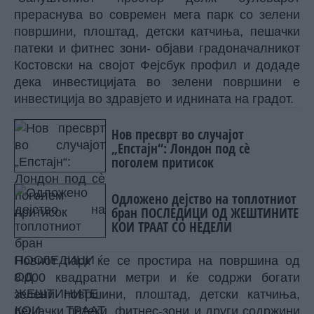
прераснува во современ мега парк со зелени
површини, плоштад, детски катчиња, пешачки
патеки и фитнес зони- објави градоначалникот
Костовски на својот Фејсбук профил и додаде
дека инвестицијата во зелени површини е
инвестиција во здравјето и иднината на градот.
Нов пресврт во случајот
„Епстајн“: Лондон под сè
поголем притисок
Одложено дејство на топлотниот
бран ПОСЛЕДИЦИ ОД ЖЕШТИНИТЕ
КОИ ТРААТ СО НЕДЕЛИ
Новиот парк ќе се простира на површина од
8.000 квадратни метри и ќе содржи богати
зелени површини, плоштад, детски катчиња,
пешачки патеки, фитнес-зони и други содржини