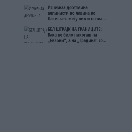
Исчезнаа десетмина
алпинисти во лавина во
Пакистан- меѓу нив и познат
Непалец
БЕЛ ШТРАЈК НА ГРАНИЦИТЕ:
Вака не било никогаш на
„Евзони“, а на „Градина“ се
чека и пет часа