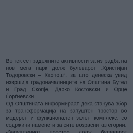
Во тек се градежните активности за изградба на
нов мега парк долж булеварот „Христијан
Тодоровски – Карпош“, за што денеска увид
извршија градоначалниците на Општина Бутел
и Град Скопје, Дарко Костовски и Орце
Ѓорѓиевски.
Од Општината информираат дека станува збор
за трансформација на запуштен простор во
модерен и функционален зелен комплекс, со
содржини наменети за сите возрасни категории.
-Запуштениот простор долж булеварот