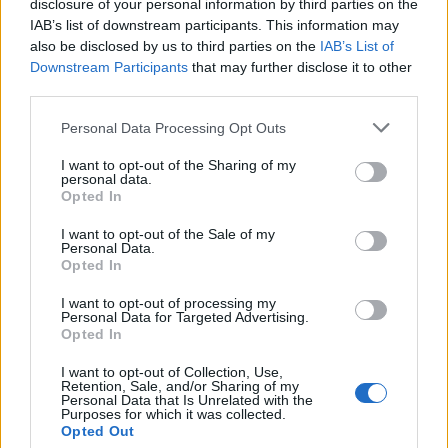
disclosure of your personal information by third parties on the
луѓето и вештачката интелигенција. Во тоа ќе ни
IAB’s list of downstream participants. This information may
помогне донесувањето на законот за вештачка
also be disclosed by us to third parties on the
IAB’s List of
интелигенција. И најважното нешто, масовната
Downstream Participants
that may further disclose it to other
third parties.
употреба на вештачката интелигенција мора да
работи за луѓето, а не против нив“, рече
Personal Data Processing Opt Outs
министерот Гавковски на социјалните мрежи.
I want to opt-out of the Sharing of my
© Vecer.mk, правата за текстот се на редакцијата
personal data.
Opted In
Кина ги забрани партнерките и
I want to opt-out of the Sale of my
партнерите со вештачка
Personal Data.
интелигенција
Opted In
I want to opt-out of processing my
Видео: Голема бела ајкула кружи
Personal Data for Targeted Advertising.
околу деца во плитка вода
Opted In
I want to opt-out of Collection, Use,
Retention, Sale, and/or Sharing of my
Personal Data that Is Unrelated with the
Purposes for which it was collected.
Opted Out