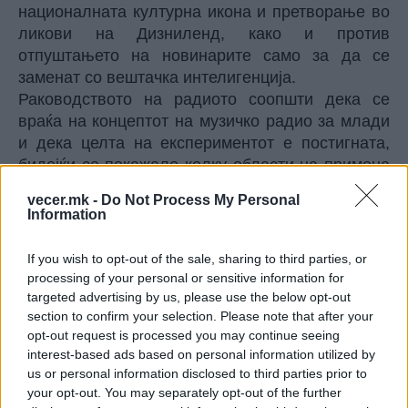
националната културна икона и претворање во
ликови на Дизниленд, како и против
отпуштањето на новинарите само за да се
заменат со вештачка интелигенција.
Раководството на радиото соопшти дека се
враќа на концептот на музичко радио за млади
и дека целта на експериментот е постигната,
бидејќи се покажало колку области на примена
на вештачката интелигенција се нерегулирани,
vecer.mk -
Do Not Process My Personal
на пример, заштитата на лик и дело,
Information
препознавање на содржина генерирана од
вештачка интелигенција, авторски права.
If you wish to opt-out of the sale, sharing to third parties, or
Контроверзниот експеримент беше критикуван и
processing of your personal or sensitive information for
од полската влада, а министерот за
targeted advertising by us, please use the below opt-out
дигитализација, Кшиштоф Гавковски, за
section to confirm your selection. Please note that after your
opt-out request is processed you may continue seeing
радиото изјави дека иако лично ја поддржува
interest-based ads based on personal information utilized by
вештачката интелигенција, верува дека таму ја
us or personal information disclosed to third parties prior to
преминале границата.
your opt-out. You may separately opt-out of the further
„Треба добро да се регулира симбиозата на