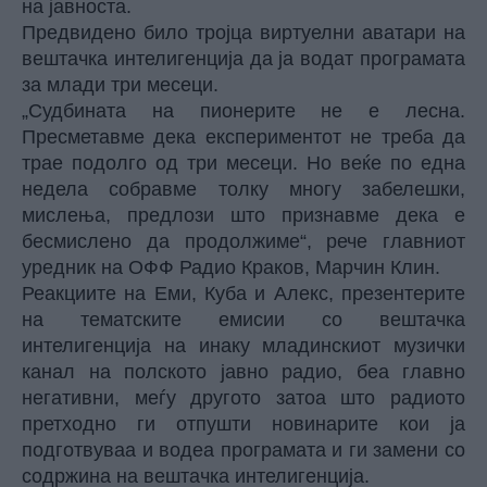
на јавноста.
Предвидено било тројца виртуелни аватари на
вештачка интелигенција да ја водат програмата
за млади три месеци.
„Судбината на пионерите не е лесна.
Пресметавме дека експериментот не треба да
трае подолго од три месеци. Но веќе по една
недела собравме толку многу забелешки,
мислења, предлози што признавме дека е
бесмислено да продолжиме“, рече главниот
уредник на ОФФ Радио Краков, Марчин Клин.
Реакциите на Еми, Куба и Алекс, презентерите
на тематските емисии со вештачка
интелигенција на инаку младинскиот музички
канал на полското јавно радио, беа главно
негативни, меѓу другото затоа што радиото
претходно ги отпушти новинарите кои ја
подготвуваа и водеа програмата и ги замени со
содржина на вештачка интелигенција.