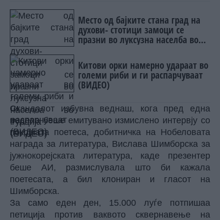
Место од бајките стана град на
духови- стотици замоци се
празни во луксузна населба во
Турција (ВИДЕО)
Китови орки намерно удараат во
големи риби и ги распарчуваат
(ВИДЕО)
Скандалот избувна веднаш, кога пред една
недела беше емитувано измислено интервју со
покојната поетеса, добитничка на Нобеловата
награда за литература, Вислава Шимборска за
јужнокорејската литература, каде презентер
беше АИ, размислувала што би кажала
поетесата, а бил клониран и гласот на
Шимборска.
За само еден ден, 15.000 луѓе потпишаа
петиција против ваквото сквернавење на