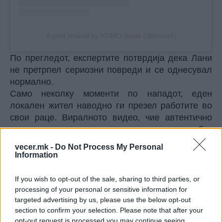
A post shared by KOMO News (@komo4)
По прегледот, експертите потврдија дека Лани
не претрпел сериозни повреди и се однесувал
нормално.
Само неколку моменти по нападот, еден
локален жител наводно ги презел работите во
свои раце. Виралното видео, чие автентично
значење не е потврдено, прикажува маж без
маица како се приближува кон маж кој личи на
vecer.mk -
Do Not Process My Personal
туристот од првото видео и го удира неколку
Information
пати одзади. Полицијата објави дека не е
пријавен никаков напад врз туристи и дека не
If you wish to opt-out of the sale, sharing to third parties, or
евидентирале никакви инциденти по оној со
processing of your personal or sensitive information for
targeted advertising by us, please use the below opt-out
каменот.
section to confirm your selection. Please note that after your
Hawaii doing the damn thing😮‍💨
opt-out request is processed you may continue seeing