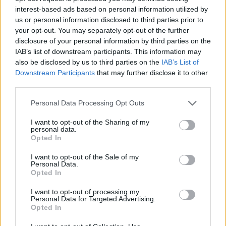
https://t.co/M4RyWX0JN1
interest-based ads based on personal information utilized by
pic.twitter.com/qDQZr0HQ5c
us or personal information disclosed to third parties prior to
— lefts (@bomblefts)
May 9, 2026
your opt-out. You may separately opt-out of the further
Сенаторот од Хаваи, Брентон Ава, го пофали
disclosure of your personal information by third parties on the
потегот на локалниот жител, нарекувајќи го
IAB’s list of downstream participants. This information may
also be disclosed by us to third parties on the
IAB’s List of
„амбасадор на Алоха“ затоа што се залагал за
Downstream Participants
that may further disclose it to other
„охана“ (семејство) на островот. „Некои од нас
third parties.
видоа активист за животна средина, како што
сакам да го нарекувам, кој ги презел работите
Personal Data Processing Opt Outs
во свои раце за да покаже што може да се
I want to opt-out of the Sharing of my
случи ако ја допрете нашата земја или
personal data.
животните“, рече Ава, разјаснувајќи сепак дека
Opted In
не го толерира насилството.
I want to opt-out of the Sale of my
© Vecer.mk, правата за текстот се на редакцијата
Personal Data.
Opted In
Освен вода, ова е најдобриот
I want to opt-out of processing my
Personal Data for Targeted Advertising.
пијалак за тропските денови
Opted In