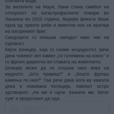
плитките води.
За жителите на Мауи, Лани стана симбол на
отпорност по катастрофалните пожари во
Лахаина во 2023 година, бидејќи фоката беше
една од првите риби и животни кои се вратија
на изгорениот брег.
Сведоците го опишаа нападот како чин на
суровост.
Кејли Шницер, која го сними инцидентот, рече
дека човекот зел камен „со големина на кокос“ и
го фрлил директно во главата на животното.
Шницер може да се слушне како вика на
видеото: „Што правиш?“ и „Зошто фрлаш
камења по неа?“ Таа рече дека кога му кажала
дека е повикана полиција, човекот остро
одговорил: „Не ми е гајле. Казнете ме, богат
сум“ и продолжил да оди.