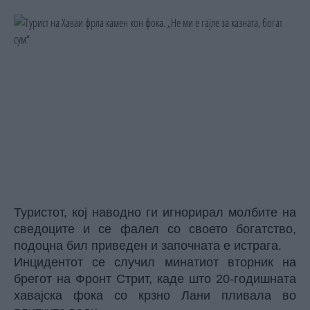
Туристот, кој наводно ги игнорирал молбите на
сведоците и се фалел со своето богатство,
подоцна бил приведен и започната е истрага.
Инцидентот се случил минатиот вторник на
брегот на Фронт Стрит, каде што 20-годишната
хавајска фока со крзно Лани пливала во