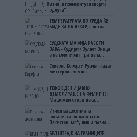
итно ја преиспитува својата
одлука“
ТЕМПЕРАТУРАТА ВО СРЕДА ЌЕ
БИДЕ ЗА НА ЛЕКАР, а потоа...
СУДСКАТА МАФИЈА РАБОТИ
ВАКА - Судијата Вулнет Винца
е пензиониран, три дена
откако му го врати пасошот
Северна Кореја и Русија градат
на бизнисменот Марковски
мистериозен мост
ТЕЖОК ДЕН И ЈАВНО
ДЕМОЛИРАЊЕ НА ФИЛИПЧЕ:
Мицкоски откри дека
човекот појма нема од
Исчезнаа десетмина
ништо, освен за кеш
алпинисти во лавина во
Пакистан- меѓу нив и познат
Непалец
БЕЛ ШТРАЈК НА ГРАНИЦИТЕ: