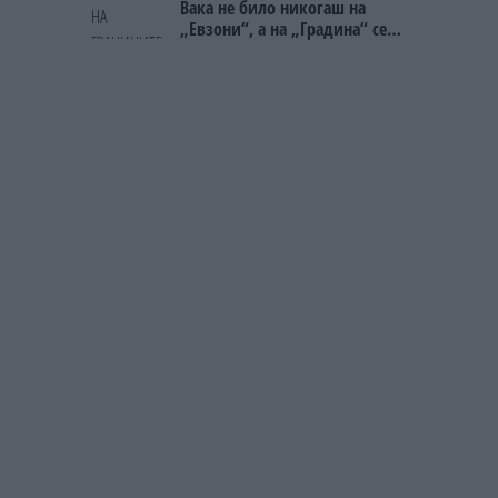
Вака не било никогаш на
„Евзони“, а на „Градина“ се
чека и пет часа