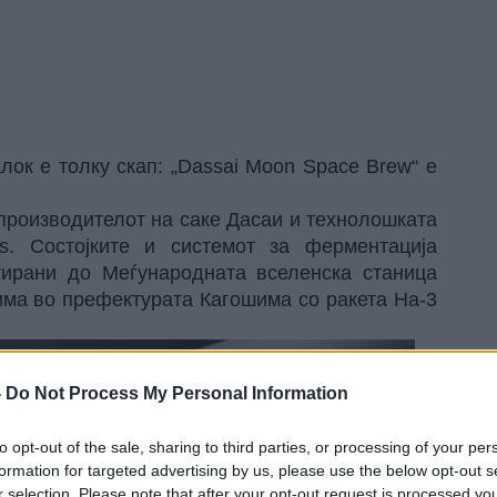
алок
е толку скап: „Dassai Moon Space Brew“ е
 производителот на саке Дасаи и технолошката
ies. Состојките и системот за ферментација
тирани до Меѓународната вселенска станица
има во префектурата Кагошима со ракета Ha-3
-
Do Not Process My Personal Information
to opt-out of the sale, sharing to third parties, or processing of your per
formation for targeted advertising by us, please use the below opt-out s
r selection. Please note that after your opt-out request is processed y