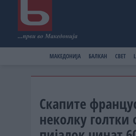
МАКЕДОНИЈА
БАЛКАН
СВЕТ
L
Скапите францус
неколку голтки 
пијалок чинат 6