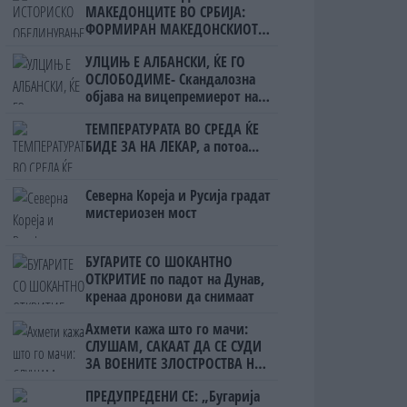
МАКЕДОНЦИТЕ ВО СРБИЈА:
ФОРМИРАН МАКЕДОНСКИОТ
НАЦИОНАЛЕН СОЈУЗ
УЛЦИЊ Е АЛБАНСКИ, ЌЕ ГО
ОСЛОБОДИМЕ- Скандалозна
објава на вицепремиерот на
Црна Гора
ТЕМПЕРАТУРАТА ВО СРЕДА ЌЕ
БИДЕ ЗА НА ЛЕКАР, а потоа...
Северна Кореја и Русија градат
мистериозен мост
БУГАРИТЕ СО ШОКАНТНО
ОТКРИТИЕ по падот на Дунав,
кренаа дронови да снимаат
Ахмети кажа што го мачи:
СЛУШАМ, САКААТ ДА СЕ СУДИ
ЗА ВОЕНИТЕ ЗЛОСТРОСТВА НА
УЧК...
ПРЕДУПРЕДЕНИ СЕ: „Бугарија