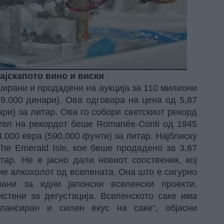
ајскапото вино и виски
ирани и продадени на аукција за 110 милиони
79.000 динари). Ова одговара на цена од 5,87
ри) за литар. Ова го собори светскиот рекорд
ител на рекордот беше Romanée-Conti од 1945
4.000 евра (590.000 фунти) за литар. Најблиску
he Emerald Isle, кое беше продадено за 3,67
тар. Не е јасно дали новиот сопственик, кој
ие алкохолот од вселената. Она што е сигурно
ани за идни јапонски вселенски проекти.
стени за дегустација. Вселенското саке има
алансиран и силен вкус на саке“, објасни