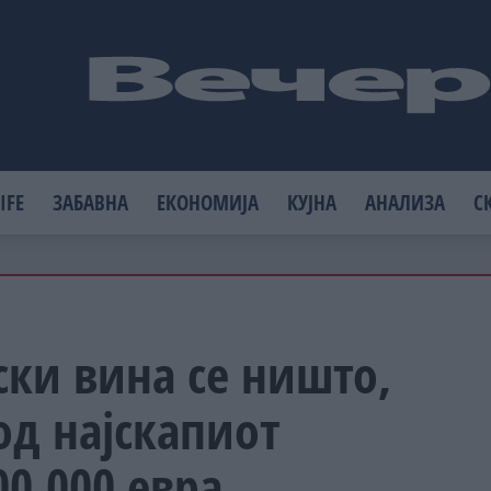
IFE
ЗАБАВНА
ЕКОНОМИЈА
КУЈНА
АНАЛИЗА
С
ки вина се ништо,
од најскапиот
00.000 евра