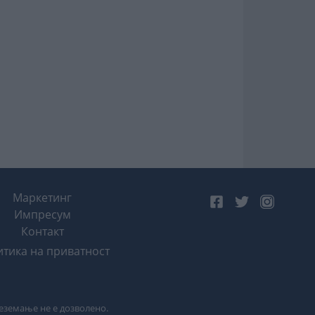
Маркетинг
Импресум
Контакт
тика на приватност
реземање не е дозволено.