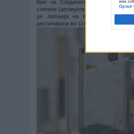
was col
брег на Соединетите Американски 
Opted 
степени Целзиусови. Конечно беше т
до Јапонија на 6 март. Во седиш
дестилирана во 116 милилитри саке.