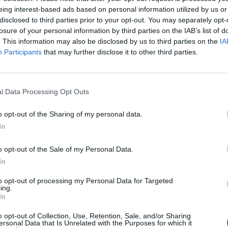
eing interest-based ads based on personal information utilized by us or
disclosed to third parties prior to your opt-out. You may separately opt-
losure of your personal information by third parties on the IAB’s list of
. This information may also be disclosed by us to third parties on the
IA
Participants
that may further disclose it to other third parties.
l Data Processing Opt Outs
o opt-out of the Sharing of my personal data.
In
o opt-out of the Sale of my Personal Data.
In
ски рекорд
to opt-out of processing my Personal Data for Targeted
а на Меѓународната вселенска станица во
ing.
ат лунарната гравитација, која е околу една
In
т на производство траеше околу две недели.
o opt-out of Collection, Use, Retention, Sale, and/or Sharing
та слетаа во Тихиот Океан покрај западниот
ersonal Data that Is Unrelated with the Purposes for which it