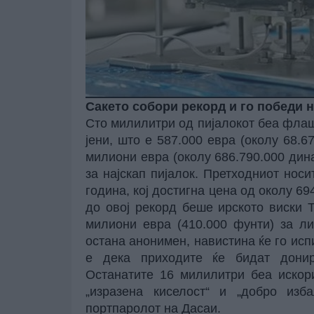
Сакето собори рекорд и го победи н
Сто милилитри од пијалокот беа флаш
јени, што е 587.000 евра (околу 68.6
милиони евра (околу 686.790.000 дина
за најскап пијалок. Претходниот нос
година, кој достигна цена од околу 69
до овој рекорд беше ирското виски T
милиони евра (410.000 фунти) за ли
остана анонимен, навистина ќе го исп
е дека приходите ќе бидат донир
Останатите 16 милилитри беа искори
„изразена киселост“ и „добро изб
портпаролот на Дасаи.