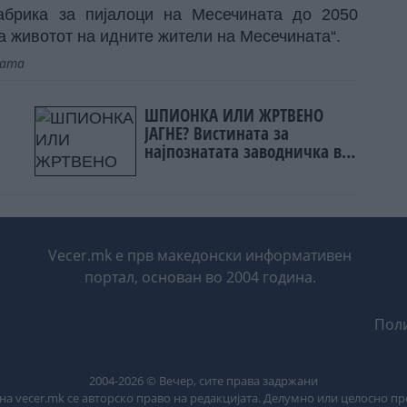
абрика за пијалоци на Месечината до 2050
на животот на идните жители на Месечината“.
јата
ШПИОНКА ИЛИ ЖРТВЕНО
ЈАГНЕ? Вистината за
најпознатата заводничка во
историјата
Vecer.mk е прв македонски информативен
портал, основан во 2004 година.
Поли
2004-
2026
© Вечер, сите права задржани
на vecer.mk се авторско право на редакцијата. Делумно или целосно п