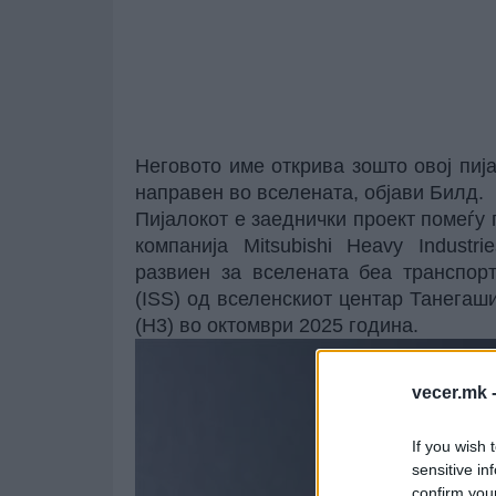
Неговото име открива зошто овој
пиј
направен во вселената,
објави Билд
.
Пијалокот е заеднички проект помеѓу
компанија Mitsubishi Heavy Industr
развиен за вселената беа транспор
(ISS) од вселенскиот центар Танегаш
(H3) во октомври 2025 година.
vecer.mk 
If you wish 
sensitive in
confirm you