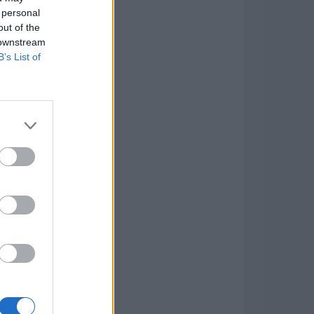
 personal
out of the
 downstream
B’s List of