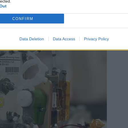
lected.
Држави. Смесата беше оладена на минус 50
Out
ранспортиран со редовен лет од Лос Анџелес
тето на Дасаи во Ивакуни, смесата беше
CONFIRM
Data Deletion
Data Access
Privacy Policy