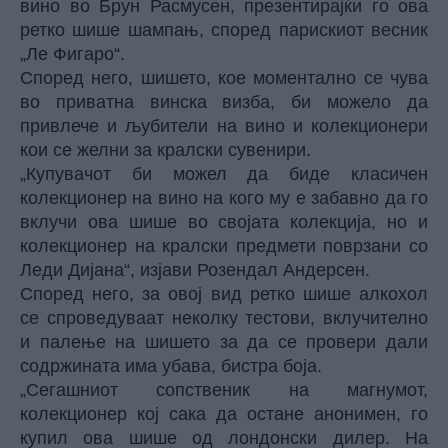
вино во Брун Расмусен, презентирајќи го ова
ретко шише шампањ, според парискиот весник
„Ле Фигаро“.
Според него, шишето, кое моментално се чува
во приватна винска визба, би можело да
привлече и љубители на вино и колекционери
кои се желни за кралски сувенири.
„Купувачот би можел да биде класичен
колекционер на вино на кого му е забавно да го
вклучи ова шише во својата колекција, но и
колекционер на кралски предмети поврзани со
Леди Дијана“, изјави Розендал Андерсен.
Според него, за овој вид ретко шише алкохол
се спроведуваат неколку тестови, вклучително
и палење на шишето за да се провери дали
содржината има убава, бистра боја.
„Сегашниот сопственик на магнумот,
колекционер кој сака да остане анонимен, го
купил ова шише од лондонски дилер. На