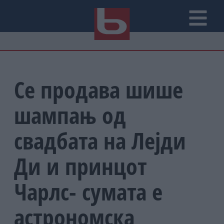
Се продава шише
шампањ од
свадбата на Лејди
Ди и принцот
Чарлс- сумата е
астрономска