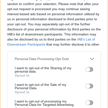
Кина ги забрани партнерките и
section to confirm your selection. Please note that after your
партнерите со вештачка
opt-out request is processed you may continue seeing
интелигенција
interest-based ads based on personal information utilized by
us or personal information disclosed to third parties prior to
Видео: Голема бела ајкула кружи
your opt-out. You may separately opt-out of the further
околу деца во плитка вода
disclosure of your personal information by third parties on the
IAB’s list of downstream participants. This information may
also be disclosed by us to third parties on the
IAB’s List of
Downstream Participants
that may further disclose it to other
third parties.
Personal Data Processing Opt Outs
НАЈЧИТАНИ ВО ПОСЛЕДНИ 7 ДЕНА
I want to opt-out of the Sharing of my
personal data.
Халанд донесе одлука за
Opted In
својата иднина
I want to opt-out of the Sale of my
Personal Data.
ПРЕСВРТ И ПРОТЕСТИ ВО
Opted In
УКРАИНА, Зеленски доби
ултиматум: „Мора да си оди,
I want to opt-out of processing my
крајниот рок е петок!“
Personal Data for Targeted Advertising.