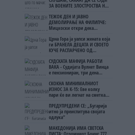
СЛУШАМ, САКААТ ДА СЕ СУДИ
ЗА ВОЕНИТЕ ЗЛОСТРОСТВА НА
УЧК...
ТЕЖОК ДЕН И ЈАВНО
ДЕМОЛИРАЊЕ НА ФИЛИПЧЕ:
Мицкоски откри дека
човекот појма нема од
Црна Гора ја уапси жената која
ништо, освен за кеш
ги БРАНЕЛА ДЕЦАТА И СВОЕТО
КУЧЕ РАСПАРЧЕНО ОД
ШАРПЛАНИНЕЦ?!
СУДСКАТА МАФИЈА РАБОТИ
ВАКА - Судијата Вулнет Винца
е пензиониран, три дена
откако му го врати пасошот
СКОКНА МИНИМАЛНИОТ
на бизнисменот Марковски
ИЗНОС ЗА К-15: Еве колку
пари ќе ви легнат на сметка
годинава
ПРЕДУПРЕДЕНИ СЕ: „Бугарија
итно ја преиспитува својата
одлука“
МАКЕДОНИЈА ИМА СВЕТСКА
ПИСТА: Огромниот Боинг 777