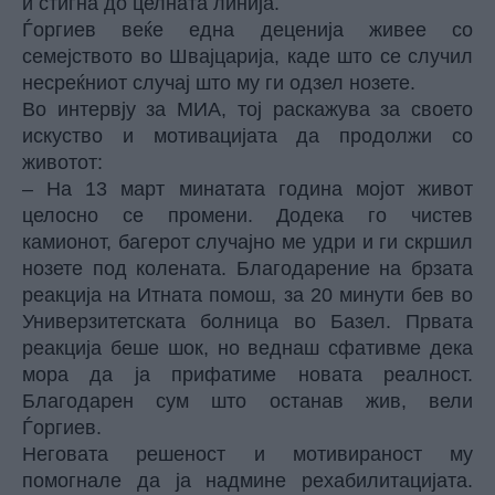
и стигна до целната линија.
Ѓоргиев веќе една деценија живее со
семејството во Швајцарија, каде што се случил
несреќниот случај што му ги одзел нозете.
Во интервју за МИА, тој раскажува за своето
искуство и мотивацијата да продолжи со
животот:
– На 13 март минатата година мојот живот
целосно се промени. Додека го чистев
камионот, багерот случајно ме удри и ги скршил
нозете под колената. Благодарение на брзата
реакција на Итната помош, за 20 минути бев во
Универзитетската болница во Базел. Првата
реакција беше шок, но веднаш сфативме дека
мора да ја прифатиме новата реалност.
Благодарен сум што останав жив, вели
Ѓоргиев.
Неговата решеност и мотивираност му
помогнале да ја надмине рехабилитацијата.