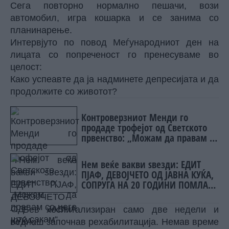
Сега повторно нормално пешачи, вози
автомобил, игра кошарка и се занима со
планинарење.
Интервјуто по повод Меѓународниот ден на
лицата со попреченост го пренесуваме во
целост:
Како успеавте да ја надминете депресијата и да
продолжите со животот?
Контроверзниот Менди го
продаде трофејот од Светското
првенство: „Можам да правам со
него што сакам“
Нем веќе вакви ѕвезди: ЕДИТ
ПЈАФ, ДЕВОЈЧЕТО ОД ЈАВНА КУЌА,
СОПРУГА НА 20 ГОДИНИ ПОМЛАД
ХОМОСЕКСУАЛЕЦ
– Бев хоспитализиран само две недели и
веднаш започнав рехабилитација. Немав време