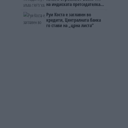
на индиската претседателка
на Меѓународниот Аеродром
Руи Коста е заглавен во
Скопје
кредити, Централната банка
го стави на „црна листа“