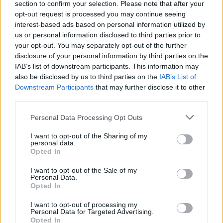
section to confirm your selection. Please note that after your
на слични натпревари?
opt-out request is processed you may continue seeing
– Спортот ми помага да останам здрав и
interest-based ads based on personal information utilized by
дисциплиниран. Учествувањето во маратонот
us or personal information disclosed to third parties prior to
ми требаше седум пати повеќе енергија, но бев
your opt-out. You may separately opt-out of the further
задоволен од постигнатото. Засега немам
disclosure of your personal information by third parties on the
IAB’s list of downstream participants. This information may
планови за поголеми натпревари, но ако се
also be disclosed by us to third parties on the
IAB’s List of
укаже можност, ќе размислам за тоа.
Downstream Participants
that may further disclose it to other
Што ви дава најголема енергија и која е вашата
third parties.
порака за другите?
– Секој предизвик ме направи посилен. Секој
Personal Data Processing Opt Outs
може да ги надмине бариерите, без оглед на
I want to opt-out of the Sharing of my
тешкотиите. Човечкото тело е како градина, а
personal data.
волјата е градинарот. Со упорност, вера во себе
Opted In
и труд, сè е можно. Секој ден носи нова шанса
I want to opt-out of the Sale of my
за напредок.
Personal Data.
Opted In
© Vecer.mk, правата за текстот се на редакцијата
I want to opt-out of processing my
Personal Data for Targeted Advertising.
ЛЕТО И МОРЕ ВО ЈУГОСЛАВИЈА...
Opted In