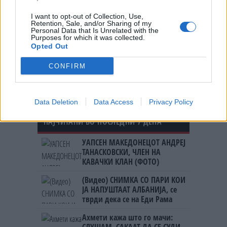
Достапно и хумано. Споредете со
нивните внуци денес
I want to opt-out of Collection, Use,
Retention, Sale, and/or Sharing of my
Personal Data that Is Unrelated with the
Purposes for which it was collected.
ПАРАЛИЗИРАНА ПОСЛЕ ЦАРСКИ
Opted Out
РЕЗ - Министерството за
здравство најави вонреден
CONFIRM
надзор
Data Deletion
Data Access
Privacy Policy
НАЈЧИТАНИ ВО ПОСЛЕДНИ 7 ДЕНА
УАПСЕН МАКЕДОНЕЦОТ АНДРЕЈ
ТАНАСКОВСКИ, ЧЛЕН НА
КАВАЧКИ КЛАН (ФОТО)
(Видео) СНИМКА СО ПАРИ КОИ
ЈА НАПУШТААТ АЛБАНИЈА, се
тврди дека се на Еди Рама
Ахмети кажа што го мачи: