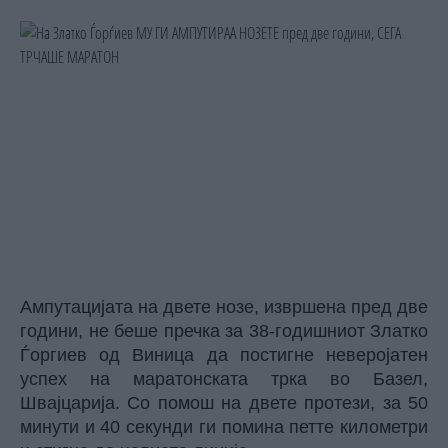
Ампутацијата на двете нозе, извршена пред две
години, не беше пречка за 38-годишниот Златко
Ѓоргиев од Виница да постигне неверојатен
успех на маратонската трка во Базел,
Швајцарија. Со помош на двете протези, за 50
минути и 40 секунди ги помина петте километри