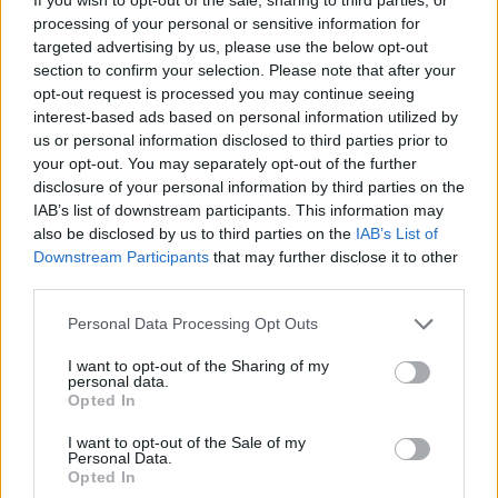
истражувања за да се утврди тоа точно.
processing of your personal or sensitive information for
targeted advertising by us, please use the below opt-out
© Vecer.mk, правата за текстот се на редакцијата
section to confirm your selection. Please note that after your
opt-out request is processed you may continue seeing
Apple не попушта: НЕ И ДАВА
interest-based ads based on personal information utilized by
ПРИСТАП НА ПОЛИЦИЈАТА ДО
us or personal information disclosed to third parties prior to
СОДРЖИНИТЕ НА СВОИТЕ
your opt-out. You may separately opt-out of the further
КЛИЕНТИ
disclosure of your personal information by third parties on the
IAB’s list of downstream participants. This information may
35 ГОДИНИ ОД ПРВИОТ КЛИК,
also be disclosed by us to third parties on the
IAB’s List of
Првата веб - страница што го
Downstream Participants
that may further disclose it to other
„роди“ интернетот се уште
third parties.
живеe
Personal Data Processing Opt Outs
I want to opt-out of the Sharing of my
personal data.
НАЈЧИТАНИ ВО ПОСЛЕДНИ 7 ДЕНА
Opted In
ИСТОРИСКО ОБЕДИНУВАЊЕ НА
I want to opt-out of the Sale of my
МАКЕДОНЦИТЕ ВО СРБИЈА:
Personal Data.
Opted In
ФОРМИРАН МАКЕДОНСКИОТ