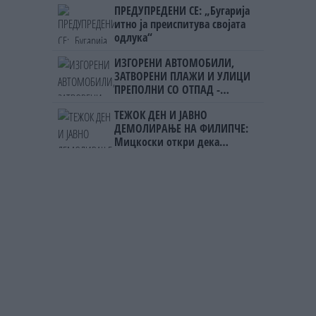
ПРЕДУПРЕДЕНИ СЕ: „Бугарија
итно ја преиспитува својата
одлука“
ИЗГОРЕНИ АВТОМОБИЛИ,
ЗАТВОРЕНИ ПЛАЖИ И УЛИЦИ
ПРЕПОЛНИ СО ОТПАД -
Фнидек во хаос по
ТЕЖОК ДЕН И ЈАВНО
мигрантскиот бран кон Сеута
ДЕМОЛИРАЊЕ НА ФИЛИПЧЕ:
Мицкоски откри дека
човекот појма нема од
ништо, освен за кеш