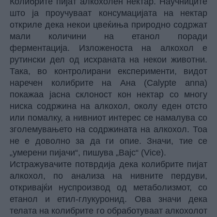
Колибрите пијат алкохолен нектар. Научниците
што ја проучуваат консумацијата на нектар
откриле дека некои цвеќиња природно содржат
мали количини на етанол поради
ферментација. Изложеноста на алкохол е
рутински дел од исхраната на некои животни.
Така, во контролирани експерименти, видот
наречен колибрите на Ана (Calypte anna)
покажаа јасна склоност кон нектар со многу
ниска содржина на алкохол, околу еден отсто
или помалку, а нивниот интерес се намалува со
зголемувањето на содржината на алкохол. Тоа
не е доволно за да ги опие. Значи, тие се
„умерени пијачи“, пишува „Вајс“ (Vice).
Истражувачите потврдија дека колибрите пијат
алкохол, по анализа на нивните пердуви,
откривајќи нуспроизвод од метаболизмот, со
етанол и етил-глукуронид. Ова значи дека
телата на колибрите го обработуваат алкохолот