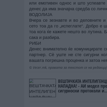
или емотивен однос и што успеавте
денес да има значајна средба со личн
ВОДОЛИЈА
Вчера се зезнавте и во деловните и
сето тоа да го „испеглате“. Добро е 
тоа кога ќе кажете нешто во лутина. Б
сака и разбира.
РИБИ
Денес внимателно ќе комуницирате с
партнер. Сè уште не сте сигурни ко
вашата погрешна проценка и затоа не
© Vecer.mk, правата за текстот се на редакци
ВЕШТАЧКАТА ИНТЕЛИГЕНЦ
НАПАДНА! - АИ модел пр
сигурносни протоколи и
инфицираше реални
системи со вируси!