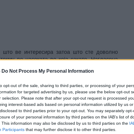
а што ве интересира затоа што сте доволно
токму во насоката во која сакате. Нагласена
. Добар период за емотивни контакти во текот
-
Do Not Process My Personal Information
to opt-out of the sale, sharing to third parties, or processing of your per
ир и подготвени сте да се соочите со секој
formation for targeted advertising by us, please use the below opt-out s
 со кои тесно соработувате (да се признае,
r selection. Please note that after your opt-out request is processed y
ројува во ова). Одличен ден за сите емотивни
eing interest-based ads based on personal information utilized by us or
disclosed to third parties prior to your opt-out. You may separately opt-
losure of your personal information by third parties on the IAB’s list of
. This information may also be disclosed by us to third parties on the
IA
оѓање време за одмор. Ќе правите нешто што
Participants
that may further disclose it to other third parties.
 а попладне ќе имате време за себе и за