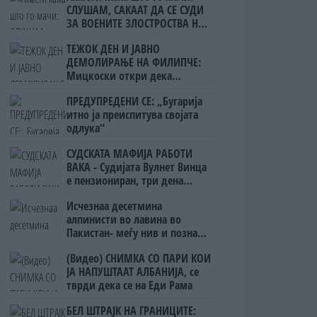
СЛУШАМ, САКААТ ДА СЕ СУДИ
ЗА ВОЕНИТЕ ЗЛОСТРОСТВА НА
УЧК...
ТЕЖОК ДЕН И ЈАВНО
ДЕМОЛИРАЊЕ НА ФИЛИПЧЕ:
Мицкоски откри дека
човекот појма нема од
ПРЕДУПРЕДЕНИ СЕ: „Бугарија
ништо, освен за кеш
итно ја преиспитува својата
одлука“
СУДСКАТА МАФИЈА РАБОТИ
ВАКА - Судијата Вулнет Винца
е пензиониран, три дена
откако му го врати пасошот
Исчезнаа десетмина
на бизнисменот Марковски
алпинисти во лавина во
Пакистан- меѓу нив и познат
Непалец
(Видео) СНИМКА СО ПАРИ КОИ
ЈА НАПУШТААТ АЛБАНИЈА, се
тврди дека се на Еди Рама
БЕЛ ШТРАЈК НА ГРАНИЦИТЕ: