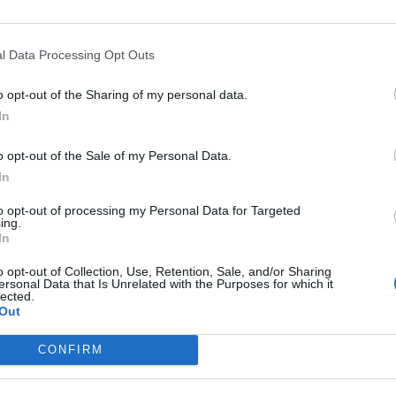
 со вашата симпатија.
 обврските кои ви се многу важни, бидејќи сте
l Data Processing Opt Outs
рај деловниот сегмент, денот е совршен и за
o opt-out of the Sharing of my personal data.
е да иницирате контакт со бивши или личност
In
o opt-out of the Sale of my Personal Data.
но од тоа што многу ветувачки информации
In
да видите како ќе се развива ситуацијата. Ако
бро време е да се активирате.
to opt-out of processing my Personal Data for Targeted
ing.
In
е. Ви требаше време да ги склопите работите,
јата и време е да направите поодлучни потези.
o opt-out of Collection, Use, Retention, Sale, and/or Sharing
ersonal Data that Is Unrelated with the Purposes for which it
поддржано бидејќи делувате промислено и
lected.
Out
БЕЗ МАСТИ МОЗОКОТ
CONFIRM
СТАНУВА - ГЛУП. Да, ако е
АТ
маст не значи дека е