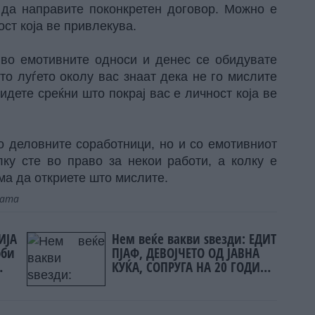
 да направите поконкретен договор. Можно е
ост која ве привлекува.
 во емотивните односи и денес се обидувате
што луѓето околу вас знаат дека не го мислите
идете среќни што покрај вас е личност која ве
о деловните соработници, но и со емотивниот
лку сте во право за некои работи, а колку е
ма да откриете што мислите.
јата
ИЈА
Нем веќе вакви ѕвезди: ЕДИТ
оби
ПЈАФ, ДЕВОЈЧЕТО ОД ЈАВНА
КУЌА, СОПРУГА НА 20 ГОДИНИ
ПОМЛАД ХОМОСЕКСУАЛЕЦ