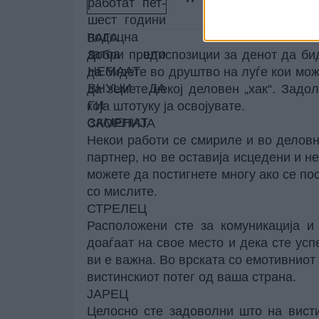
ВНУЦИ ДА ГИ ЗАМЕНАТ
ВАГА
Добри предиспозиции за денот да би
да бидете во друштво на луѓе кои мо
да земете некој деловен „хак“. Задо
која штотуку ја освојувате.
СКОРПИЈА
Некои работи се смириле и во делов
партнер, но ве оставија исцедени и н
можете да постигнете многу ако се пос
со мислите.
СТРЕЛЕЦ
Расположени сте за комуникација и
доаѓаат на свое место и дека сте усп
ви е важна. Во врската со емотивниот 
вистинскиот потег од ваша страна.
ЈАРЕЦ
Целосно сте задоволни што на вист