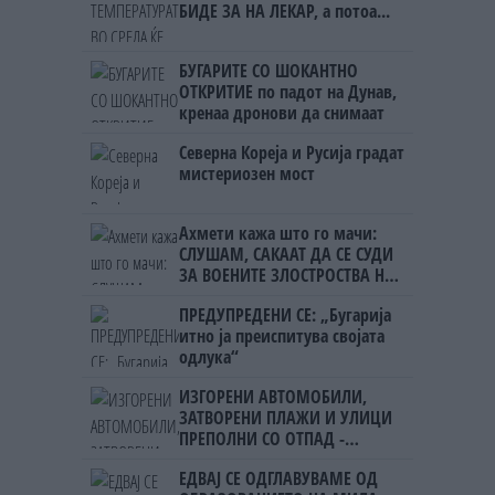
БИДЕ ЗА НА ЛЕКАР, а потоа...
БУГАРИТЕ СО ШОКАНТНО
ОТКРИТИЕ по падот на Дунав,
кренаа дронови да снимаат
Северна Кореја и Русија градат
мистериозен мост
Ахмети кажа што го мачи:
СЛУШАМ, САКААТ ДА СЕ СУДИ
ЗА ВОЕНИТЕ ЗЛОСТРОСТВА НА
УЧК...
ПРЕДУПРЕДЕНИ СЕ: „Бугарија
итно ја преиспитува својата
одлука“
ИЗГОРЕНИ АВТОМОБИЛИ,
ЗАТВОРЕНИ ПЛАЖИ И УЛИЦИ
ПРЕПОЛНИ СО ОТПАД -
Фнидек во хаос по
ЕДВАЈ СЕ ОДГЛАВУВАМЕ ОД
мигрантскиот бран кон Сеута