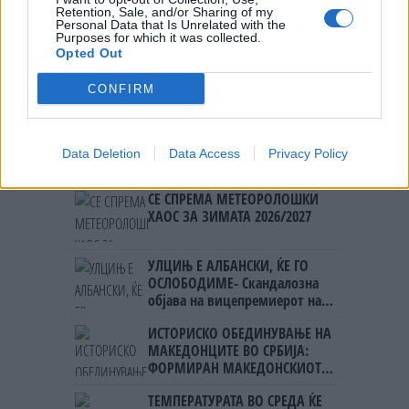
Retention, Sale, and/or Sharing of my
Слобода во еден куфер:
Personal Data that Is Unrelated with the
ОСТРОВОТ ШТО ГИ ОСВОЈУВА
Purposes for which it was collected.
СОЛО-ПАТНИЧКИТЕ
Opted Out
CONFIRM
Data Deletion
Data Access
Privacy Policy
НАЈЧИТАНИ ВО ПОСЛЕДНИ 7 ДЕНА
СЕ СПРЕМА МЕТЕОРОЛОШКИ
ХАОС ЗА ЗИМАТА 2026/2027
УЛЦИЊ Е АЛБАНСКИ, ЌЕ ГО
ОСЛОБОДИМЕ- Скандалозна
објава на вицепремиерот на
Црна Гора
ИСТОРИСКО ОБЕДИНУВАЊЕ НА
МАКЕДОНЦИТЕ ВО СРБИЈА:
ФОРМИРАН МАКЕДОНСКИОТ
НАЦИОНАЛЕН СОЈУЗ
ТЕМПЕРАТУРАТА ВО СРЕДА ЌЕ