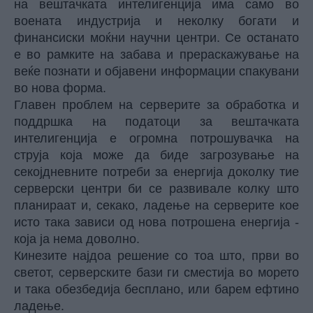
на вештачката интелигенција има само во
воената индустрија и неколку богати и
финансиски моќни научни центри. Се останато
е во рамките на забава и прераскажување на
веќе познати и објавени информации спакувани
во нова форма.
Главен проблем на серверите за обработка и
поддршка на податоци за вештачката
интелигенција е огромна потрошувачка на
струја која може да биде загрозување на
секојдневните потреби за енергија доколку тие
серверски центри би се развивале колку што
планираат и, секако, ладење на серверите кое
исто така зависи од нова потрошена енергија -
која ја нема доволно.
Кинезите најдоа решение со тоа што, први во
светот, серверските бази ги сместија во морето
и така обезбедија бесплано, или барем ефтино
ладење.