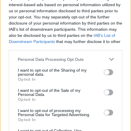
море.
interest-based ads based on personal information utilized by
Повеќе од 95% од енергијата од обновливи
us or personal information disclosed to third parties prior to
извори - заштедува 61 милион киловат часови и
your opt-out. You may separately opt-out of the further
ги намалува емисиите на јаглерод.
disclosure of your personal information by third parties on the
Изграден е за само шест месеци со користење
IAB’s list of downstream participants. This information may
на напредна технологија за морска градба.
also be disclosed by us to third parties on the
IAB’s List of
Downstream Participants
that may further disclose it to other
Подводните центри за податоци би можеле да
third parties.
станат следниот голем чекор во развојот на
одржлива инфраструктура за вештачка
Personal Data Processing Opt Outs
интелигенција, решавајќи еден од најбрзо
I want to opt-out of the Sharing of my
растечките проблеми во технолошкиот сектор -
personal data.
огромната потрошувачка на електрична
Opted In
енергија.
I want to opt-out of the Sale of my
© Vecer.mk, правата за текстот се на редакцијата
Personal Data.
Opted In
МОН БЛАН, 8 АВГУСТ 1786:
I want to opt-out of processing my
Раѓањето на светскиот
Personal Data for Targeted Advertising.
Opted In
алпинизам на покривот на
Европа
I want to opt-out of Collection, Use,