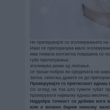
Не претерувајте со зголемувањето на
Иако се препорачува мало зголемувањ
има помала контактна површина со по
губи прилепување,
зголемува ризик од лизгање,
се троши побрзо во средината на шар
Затоа, секогаш држете се до препорак
Проверувајте го притисокот еднаш
Со оглед на тоа што гумите губат пр
проверувате најмалку еднаш месечно,
Најдобра точност се добива кога 
или е возено барем неколку кило