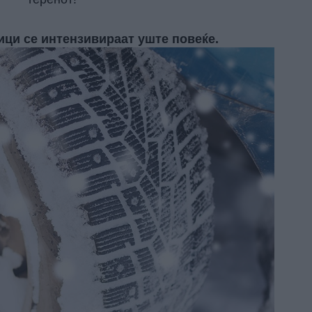
ици се интензивираат уште повеќе.