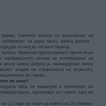
 време, повеќето возачи се фокусираат на
 забораваат на една многу важна работа -
споредба со оној во летниот период.
д нулата, правилно прилагодениот притисок во
и најефикасните начини за зголемување на
а многу важна работа ја занемаруваат многу
тисокот влијае на стабилноста на возилото,
рошувачката на гориво.
ичен во зима?
ратурата паѓа, се намалува и притисокот во
температурата, притисокот во гумите паѓа во
 на 2,2 бари во текот на есента на 20 степени,