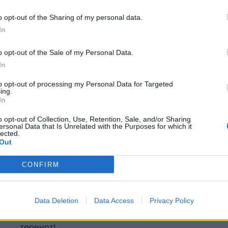
капачето на резервоарот.
o opt-out of the Sharing of my personal data.
 референца и во зима и во лето.
In
ри
 се зголеми притисокот за 0,2 бари над
o opt-out of the Sale of my Personal Data.
а зимата, токму поради падот на притисокот
In
оздух.
сок е 2,2 бари - во зима оптимално е 2,3 до
to opt-out of processing my Personal Data for Targeted
ing.
In
тисок
o opt-out of Collection, Use, Retention, Sale, and/or Sharing
ersonal Data that Is Unrelated with the Purposes for which it
атишта,
lected.
Out
CONFIRM
ВОЗНЕМИРУВАЧКО ВИДЕО -
ан
Гром уби фудбалер на
теренот!
Data Deletion
Data Access
Privacy Policy