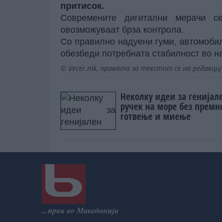
притисок.
Современите дигитални мерачи с
овозможуваат брза контрола.
Со правилно надуени гуми, автомобил
обезбеди потребната стабилност во н
© Vecer.mk, правата за текстот се на редакци
Неколку идеи за генијал
ручек на море без премн
готвење и миење