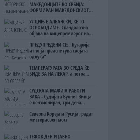
МАКЕДОНЦИТЕ ВО СРБИЈА:
ФОРМИРАН МАКЕДОНСКИОТ
НАЦИОНАЛЕН СОЈУЗ
УЛЦИЊ Е АЛБАНСКИ, ЌЕ ГО
ОСЛОБОДИМЕ- Скандалозна
објава на вицепремиерот на
Црна Гора
ПРЕДУПРЕДЕНИ СЕ: „Бугарија
итно ја преиспитува својата
одлука“
ТЕМПЕРАТУРАТА ВО СРЕДА ЌЕ
БИДЕ ЗА НА ЛЕКАР, а потоа...
СУДСКАТА МАФИЈА РАБОТИ
ВАКА - Судијата Вулнет Винца
е пензиониран, три дена
откако му го врати пасошот
Северна Кореја и Русија градат
на бизнисменот Марковски
мистериозен мост
ТЕЖОК ДЕН И ЈАВНО