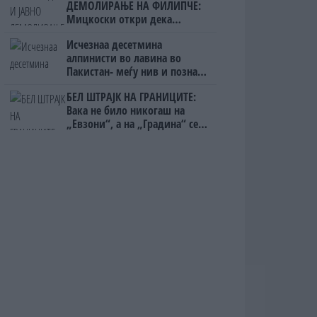
ДЕМОЛИРАЊЕ НА ФИЛИПЧЕ:
Мицкоски откри дека
човекот појма нема од
Исчезнаа десетмина
ништо, освен за кеш
алпинисти во лавина во
Пакистан- меѓу нив и познат
Непалец
БЕЛ ШТРАЈК НА ГРАНИЦИТЕ:
Вака не било никогаш на
„Евзони“, а на „Градина“ се
чека и пет часа