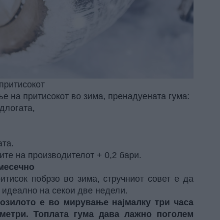
 притисокот
е на притисокот во зима, пренадуената гума:
длогата,
ата.
ите на производителот + 0,2 бари.
 месечно
итисок побрзо во зима, стручниот совет е да
 идеално на секои две недели.
возилото е во мирување најмалку три часа
метри. Топлата гума дава лажно поголем