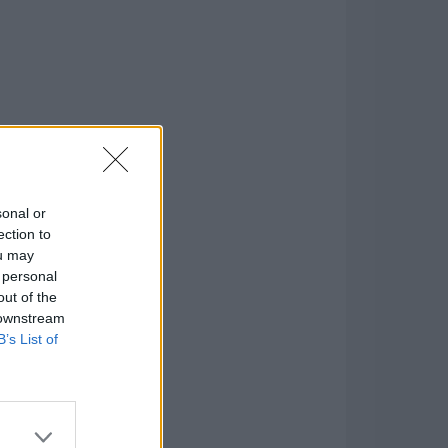
sonal or
ection to
ou may
 personal
out of the
 downstream
B’s List of