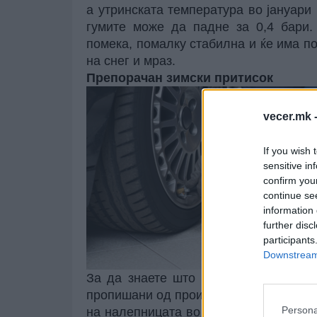
а утринската температура во јануари 
гумите може да падне за 0,4 бари.
помека, помалку стабилна и ќе има по
на снег и мраз.
Препорачан зимски притисок
vecer.mk 
If you wish 
sensitive in
confirm you
continue se
information 
further disc
participants
Downstream 
За да знаете што е најдобро за ваш
пропишани од производителот на возил
Persona
на налепницата во внатрешноста на вр