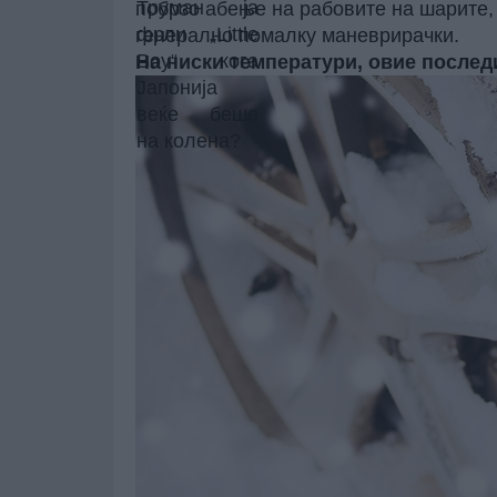
побрзо абење на рабовите на шарите,
генерално помалку маневрирачки.
На ниски температури, овие послед