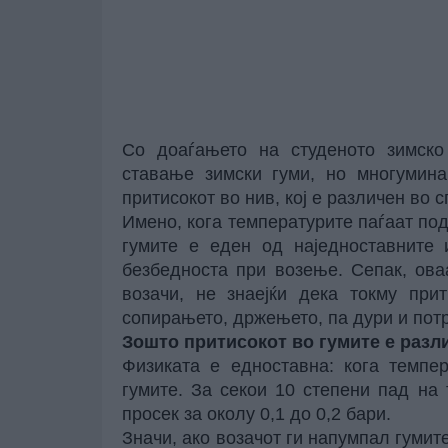
Со доаѓањето на студеното зимско
ставање зимски гуми, но многумина
притисокот во нив, кој е различен во 
Имено, кога температурите паѓаат по
гумите е еден од наједноставните 
безбедноста при возење. Сепак, ова
возачи, не знаејќи дека токму при
сопирањето, држењето, па дури и пот
Зошто притисокот во гумите е разл
Физиката е едноставна: кога темпе
гумите. За секои 10 степени пад на 
просек за околу 0,1 до 0,2 бари.
Значи, ако возачот ги напумпал гумите