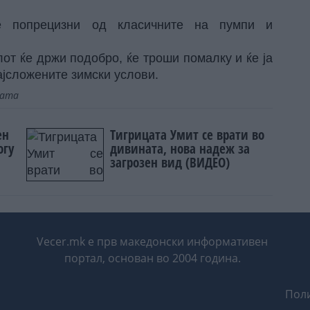
е попрецизни од класичните на пумпи и
от ќе држи подобро, ќе троши помалку и ќе ја
ајсложените зимски услови.
јата
ен
Тигрицата Умит се врати во
огу
дивината, нова надеж за
загрозен вид (ВИДЕО)
Vecer.mk е прв македонски информативен
портал, основан во 2004 година.
Поли