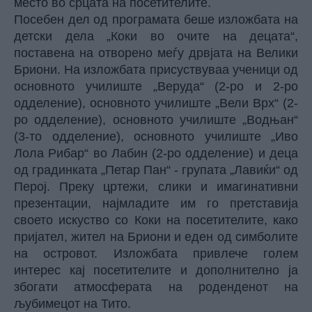
место во срцата на посетителите.
Посебен дел од програмата беше изложбата на
детски дела „Коки во очите на децата“,
поставена на отворено меѓу дрвјата на Велики
Бриони. На изложбата присуствуваа ученици од
основното училиште „Веруда“ (2-ро и 2-ро
одделение), основното училиште „Вели Врх“ (2-
ро одделение), основното училиште „Водњан“
(3-то одделение), основното училиште „Иво
Лола Рибар“ во Лабин (2-ро одделение) и деца
од градинката „Петар Пан“ - групата „Лавиќи“ од
Перој. Преку цртежи, слики и имагинативни
презентации, најмладите им го претставија
своето искуство со Коки на посетителите, како
пријател, жител на Бриони и еден од симболите
на островот. Изложбата привлече голем
интерес кај посетителите и дополнително ја
збогати атмосферата на роденденот на
љубимецот на
Тито
.