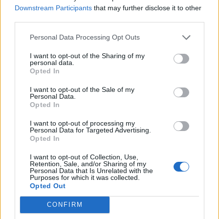
Downstream Participants
that may further disclose it to other
БУГАРИТЕ СО ШОКАНТНО
third parties.
ОТКРИТИЕ по падот на Дунав,
кренаа дронови да снимаат
Personal Data Processing Opt Outs
ПРЕДУПРЕДЕНИ СЕ: „Бугарија
I want to opt-out of the Sharing of my
итно ја преиспитува својата
personal data.
одлука“
Opted In
БЕЛ ШТРАЈК НА ГРАНИЦИТЕ:
I want to opt-out of the Sale of my
Вака не било никогаш на
Personal Data.
„Евзони“, а на „Градина“ се
Opted In
чека и пет часа
Исчезнаа десетмина
I want to opt-out of processing my
Personal Data for Targeted Advertising.
алпинисти во лавина во
Opted In
Пакистан- меѓу нив и познат
Непалец
I want to opt-out of Collection, Use,
Retention, Sale, and/or Sharing of my
Personal Data that Is Unrelated with the
Purposes for which it was collected.
Opted Out
CONFIRM