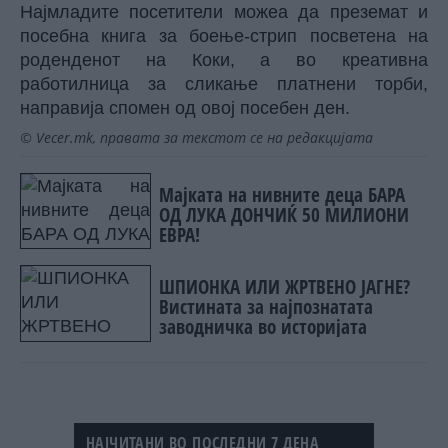
Најмладите посетители можеа да преземат и
посебна книга за боење-стрип посветена на
роденденот на Коки, а во креативна
работилница за сликање платнени торби,
направија спомен од овој посебен ден.
© Vecer.mk, правата за текстот се на редакцијата
Мајката на нивните деца БАРА
ОД ЛУКА ДОНЧИЌ 50 МИЛИОНИ
ЕВРА!
ШПИОНКА ИЛИ ЖРТВЕНО ЈАГНЕ?
Вистината за најпознатата
заводничка во историјата
НАЈЧИТАНИ ВО ПОСЛЕДНИ 7 ДЕНА