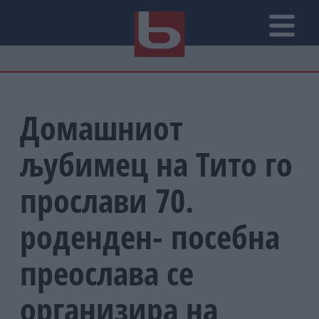
Домашниот
љубимец на Тито го
прослави 70.
роденден- посебна
преослава се
организира на