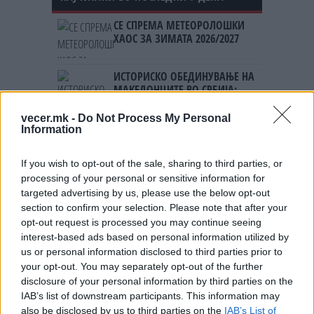
СЕ СПРЕМА МЕТЕОРОЛОШКИ
ХАОС ЗА ЗИМАТА 2026/2027
ИСТОРИСКО ОБЕДИНУВАЊЕ НА
МАКЕДОНЦИТЕ ВО СРБИЈА:
ФОРМИРАН МАКЕДОНСКИОТ
НАЦИОНАЛЕН СОЈУЗ
vecer.mk -
Do Not Process My Personal
Ахмети кажа што го мачи:
Information
СЛУШАМ, САКААТ ДА СЕ СУДИ
ЗА ВОЕНИТЕ ЗЛОСТРОСТВА НА
If you wish to opt-out of the sale, sharing to third parties, or
УЧК...
processing of your personal or sensitive information for
УЛЦИЊ Е АЛБАНСКИ, ЌЕ ГО
ОСЛОБОДИМЕ- Скандалозна
targeted advertising by us, please use the below opt-out
објава на вицепремиерот на
section to confirm your selection. Please note that after your
Црна Гора
opt-out request is processed you may continue seeing
ТЕМПЕРАТУРАТА ВО СРЕДА ЌЕ
interest-based ads based on personal information utilized by
БИДЕ ЗА НА ЛЕКАР, а потоа...
us or personal information disclosed to third parties prior to
your opt-out. You may separately opt-out of the further
disclosure of your personal information by third parties on the
Северна Кореја и Русија градат
мистериозен мост
IAB’s list of downstream participants. This information may
also be disclosed by us to third parties on the
IAB’s List of