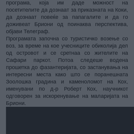
програма, која им даде можност на
посетителите да дознаат за приказната на Коки,
да дознаат повеќе за папагалите и да го
доживеат Бриони од поинаква перспектива,
објави Телеграф.
Програмата започна со туристичко возење со
воз, за ​​време на кое учесниците обиколија дел
од островот и се сретнаа со жителите на
Сафари паркот. Потоа следеше водена
прошетка до фазантеријата, со застанувања на
интересни места како што се поранешната
Зоолошка градина и каменоломот на Кох,
именувани по д-р Роберт Кох, научникот
одговорен за искоренување на маларијата на
Бриони
.