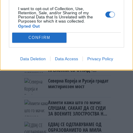
I want to opt-out of Collection, Use,
Retention, Sale, and/or Sharing of my
ИСТОРИСКО ОБЕДИНУВАЊЕ НА
Personal Data that Is Unrelated with the
МАКЕДОНЦИТЕ ВО СРБИЈА:
Purposes for which it was collected.
ФОРМИРАН МАКЕДОНСКИОТ
Opted Out
НАЦИОНАЛЕН СОЈУЗ
БУГАРИТЕ СО ШОКАНТНО
CONFIRM
ОТКРИТИЕ по падот на Дунав,
кренаа дронови да снимаат
ИЗГОРЕНИ АВТОМОБИЛИ,
Data Deletion
Data Access
Privacy Policy
ЗАТВОРЕНИ ПЛАЖИ И УЛИЦИ
ПРЕПОЛНИ СО ОТПАД -
Фнидек во хаос по
Северна Кореја и Русија градат
мигрантскиот бран кон Сеута
мистериозен мост
Ахмети кажа што го мачи:
СЛУШАМ, САКААТ ДА СЕ СУДИ
ЗА ВОЕНИТЕ ЗЛОСТРОСТВА НА
УЧК...
ЕДВАЈ СЕ ОДГЛАВУВАМЕ ОД
ОБРАЗОВАНИЕТО НА МИЛА