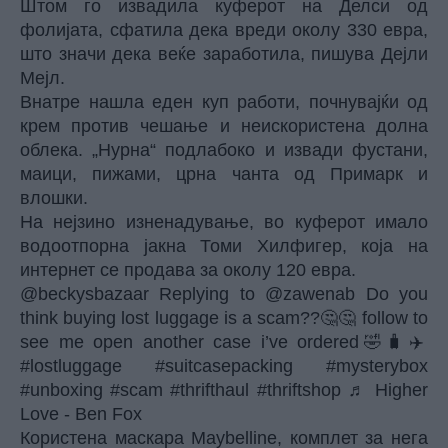
Штом го извадила куферот на Делси од
фолијата, сфатила дека вреди околу 330 евра,
што значи дека веќе заработила,
пишува Дејли
Мејл.
Внатре нашла еден куп работи, почнувајќи од
крем против чешање и неискористена долна
облека. „Нурна“ подлабоко и извади фустани,
маици, пижами, црна чанта од Примарк и
влошки.
На нејзино изненадување, во куферот имало
водоотпорна јакна Томи Хилфигер, која на
интернет се продава за околу 120 евра.
@beckysbazaar
Replying to @zawenab Do you
think buying lost luggage is a scam??🤔🤔 follow to
see me open another case i’ve ordered🤣🧳✈️
#lostluggage
#suitcasepacking
#mysterybox
#unboxing
#scam
#thrifthaul
#thriftshop
♬ Higher
Love - Ben Fox
Користена маскара Maybelline, комплет за нега