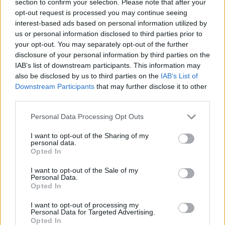
Раѓањето на светскиот
section to confirm your selection. Please note that after your
алпинизам на покривот на
opt-out request is processed you may continue seeing
Европа
interest-based ads based on personal information utilized by
us or personal information disclosed to third parties prior to
Слобода во еден куфер:
your opt-out. You may separately opt-out of the further
ОСТРОВОТ ШТО ГИ ОСВОЈУВА
disclosure of your personal information by third parties on the
СОЛО-ПАТНИЧКИТЕ
IAB’s list of downstream participants. This information may
also be disclosed by us to third parties on the
IAB’s List of
Downstream Participants
that may further disclose it to other
third parties.
Personal Data Processing Opt Outs
НАЈЧИТАНИ ВО ПОСЛЕДНИ 7 ДЕНА
I want to opt-out of the Sharing of my
СЕ СПРЕМА МЕТЕОРОЛОШКИ
personal data.
ХАОС ЗА ЗИМАТА 2026/2027
Opted In
I want to opt-out of the Sale of my
УЛЦИЊ Е АЛБАНСКИ, ЌЕ ГО
Personal Data.
ОСЛОБОДИМЕ- Скандалозна
Opted In
објава на вицепремиерот на
Црна Гора
I want to opt-out of processing my
Personal Data for Targeted Advertising.
ТЕМПЕРАТУРАТА ВО СРЕДА ЌЕ
Opted In
БИДЕ ЗА НА ЛЕКАР, а потоа...