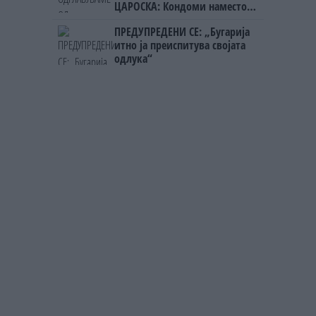
ЦАРОСКА: Кондоми наместо
книги
ПРЕДУПРЕДЕНИ СЕ: „Бугарија
итно ја преиспитува својата
одлука“