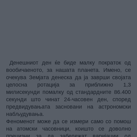
Денешниот ден ќе биде малку пократок од
вообичаеното, за нашата планета. Имено, се
очекува Земјата денеска да ја заврши својата
целосна ротација за приближно 1,3
милисекунди помалку од стандардните 86.400
секунди што чинат 24-часовен ден, според
предвидувањата засновани на астрономски
набљудувања.
Феноменот може да се измери само со помош
на атомски часовници, коишто се доволно
прецизни за да забележат варијации од