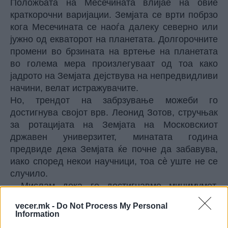
Положбата на Месечината влијае на овие
краткорочни варијации. Земјата се врти побрзо
кога Месечината се наоѓа далеку северно или
јужно од екваторот на планетата. Долгорочните
промени во брзината на вртење на планетата
во голема мера произлегуваат од тоа како
јадрото на Земјата дејствува на непредвидливи
начини, велат истражувачите.
Но, трендот на забрзување можеби го
достигнува својот врв. Леонид Зотов, стручњак
за ротацијата на Земјата на Московскиот
државен универзитет, минатата година
предвиде дека Земјата ќе почне да забавува,
иако според некои научници, тоа сè уште не се
случило.
- Мислам дека го достигнавме минимумот.
Порано или подоцна, Земјата ќе забави, изјави
vecer.mk -
Do Not Process My Personal
тој.
Information
Се очекуваат уште два претстојни пократки