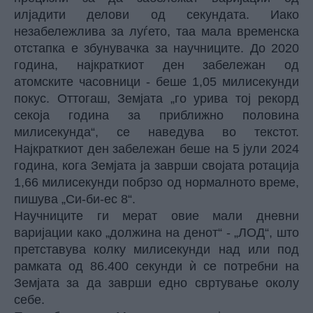
илјадити делови од секундата. Иако
незабележлива за луѓето, таа мала временска
отстапка е збунувачка за научниците. До 2020
година, најкраткиот ден забележан од
атомските часовници - беше 1,05 милисекунди
покус. Оттогаш, Земјата „го урива тој рекорд
секоја година за приближно половина
милисекунда“, се наведува во текстот.
Најкраткиот ден забележан беше на 5 јули 2024
година, кога Земјата ја заврши својата ротација
1,66 милисекунди побрзо од нормалното време,
пишува „Си-би-ес 8“.
Научниците ги мерат овие мали дневни
варијации како „должина на денот“ - „ЛОД“, што
претставува колку милисекунди над или под
рамката од 86.400 секунди ѝ се потребни на
Земјата за да заврши едно свртување околу
себе.