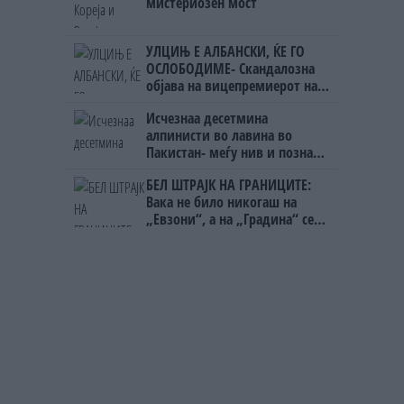
мистериозен мост
УЛЦИЊ Е АЛБАНСКИ, ЌЕ ГО
ОСЛОБОДИМЕ- Скандалозна
објава на вицепремиерот на
Црна Гора
Исчезнаа десетмина
алпинисти во лавина во
Пакистан- меѓу нив и познат
Непалец
БЕЛ ШТРАЈК НА ГРАНИЦИТЕ:
Вака не било никогаш на
„Евзони“, а на „Градина“ се
чека и пет часа