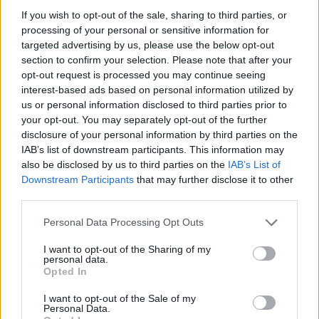
дена оваа година - 22 јули и 5 август, при што
If you wish to opt-out of the sale, sharing to third parties, or
се очекува последниот да биде најкраткиот - со
processing of your personal or sensitive information for
1,51 милисекунди помалки.
targeted advertising by us, please use the below opt-out
section to confirm your selection. Please note that after your
© Vecer.mk, правата за текстот се на редакцијата
opt-out request is processed you may continue seeing
interest-based ads based on personal information utilized by
СОНЧАНИЦА ИЛИ ТОПЛОТЕН УДАР:
us or personal information disclosed to third parties prior to
Како да ги препознаете и
your opt-out. You may separately opt-out of the further
спречите опасните последици
disclosure of your personal information by third parties on the
IAB’s list of downstream participants. This information may
also be disclosed by us to third parties on the
IAB’s List of
Трагедија на летување! МОМЧЕ
Downstream Participants
that may further disclose it to other
(13) ПОЧИНА ПО КОНТАКТ СО
third parties.
МЕДУЗА
Personal Data Processing Opt Outs
I want to opt-out of the Sharing of my
personal data.
Opted In
НАЈЧИТАНИ ВО ПОСЛЕДНИ 7 ДЕНА
I want to opt-out of the Sale of my
Personal Data.
Ахмети кажа што го мачи: