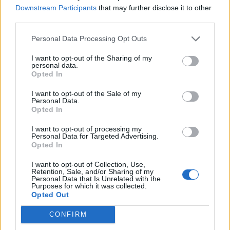
со едно дабово гранче и едно лепче, се
Downstream Participants
that may further disclose it to other
преговара со иднината.
third parties.
© Vecer.mk, правата за текстот се на редакцијата
Personal Data Processing Opt Outs
I want to opt-out of the Sharing of my
Темпирани бомби на
personal data.
жештините: ХРАНАТА ШТО
Opted In
НАЈБРЗО МОЖЕ ДА ВЕ ОТРУЕ
ЛЕТОВО
I want to opt-out of the Sale of my
Personal Data.
Потребни се средства за
Opted In
лекување на татко на две деца
I want to opt-out of processing my
Personal Data for Targeted Advertising.
Opted In
I want to opt-out of Collection, Use,
Retention, Sale, and/or Sharing of my
Personal Data that Is Unrelated with the
Purposes for which it was collected.
НАЈЧИТАНИ ВО ПОСЛЕДНИ 7 ДЕНА
Opted Out
СЕ СПРЕМА МЕТЕОРОЛОШКИ
CONFIRM
ХАОС ЗА ЗИМАТА 2026/2027