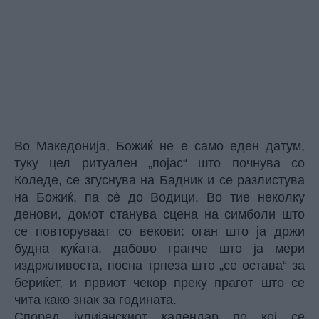
Во Македонија, Божиќ не е само еден датум,
туку цел ритуален „појас“ што почнува со
Коледе, се згуснува на Бадник и се разлистува
на Божиќ, па сè до Водици. Во тие неколку
денови, домот станува сцена на симболи што
се повторуваат со векови: оган што ја држи
будна куќата, дабово гранче што ја мери
издржливоста, посна трпеза што „се остава“ за
бериќет, и првиот чекор преку прагот што се
чита како знак за годината.
Според јулијанскиот календар по кој се