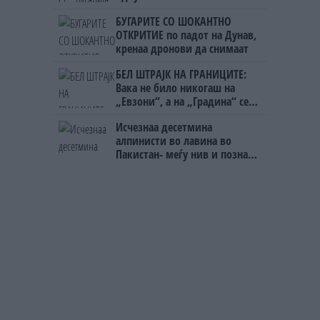
БУГАРИТЕ СО ШОКАНТНО
ОТКРИТИЕ по падот на Дунав,
кренаа дронови да снимаат
БЕЛ ШТРАЈК НА ГРАНИЦИТЕ:
Вака не било никогаш на
„Евзони“, а на „Градина“ се
чека и пет часа
Исчезнаа десетмина
алпинисти во лавина во
Пакистан- меѓу нив и познат
Непалец