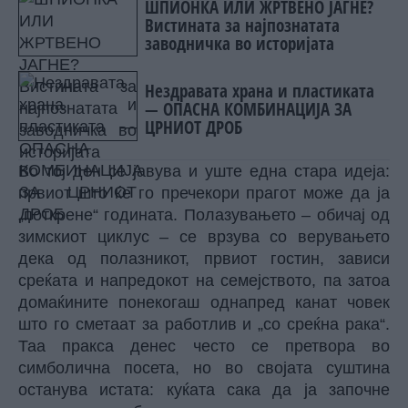
ШПИОНКА ИЛИ ЖРТВЕНО ЈАГНЕ?
Вистината за најпознатата
заводничка во историјата
Нездравата храна и пластиката
— ОПАСНА КОМБИНАЦИЈА ЗА
ЦРНИОТ ДРОБ
Во тој ден се јавува и уште една стара идеја:
првиот што ќе го пречекори прагот може да ја
„поткрене“ годината. Полазувањето – обичај од
зимскиот циклус – се врзува со верувањето
дека од полазникот, првиот гостин, зависи
среќата и напредокот на семејството, па затоа
домаќините понекогаш однапред канат човек
што го сметаат за работлив и „со среќна рака“.
Таа пракса денес често се претвора во
симболична посета, но во својата суштина
останува истата: куќата сака да ја започне