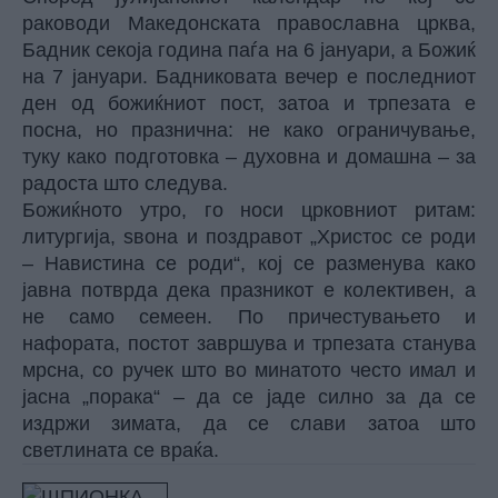
раководи Македонската православна црква,
Бадник секоја година паѓа на 6 јануари, а Божиќ
на 7 јануари. Бадниковата вечер е последниот
ден од божиќниот пост, затоа и трпезата е
посна, но празнична: не како ограничување,
туку како подготовка – духовна и домашна – за
радоста што следува.
Божиќното утро, го носи црковниот ритам:
литургија, ѕвона и поздравот „Христос се роди
– Навистина се роди“, кој се разменува како
јавна потврда дека празникот е колективен, а
не само семеен. По причестувањето и
нафората, постот завршува и трпезата станува
мрсна, со ручек што во минатото често имал и
јасна „порака“ – да се јаде силно за да се
издржи зимата, да се слави затоа што
светлината се враќа.