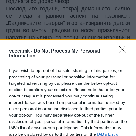
годината со добар чекор.
Последните години, покрај домашното, силно
се гледа и јавниот аспект на празникот.
„Бадниковите поворки“ и организираните детски
групи во многу градови го носат празничниот
наратив на улица, со песни, сценски изведби и
симболични посети кај институции. Некому тоа
vecer.mk -
Do Not Process My Personal
му личи на модернизација, некому на
Information
„измислување традиција“, но и тука се
препознава старата логика: празникот постои за
If you wish to opt-out of the sale, sharing to third parties, or
да создаде заедништво – само што формата се
processing of your personal or sensitive information for
менува со медиумите, со градот и со времето.
targeted advertising by us, please use the below opt-out
И кога ќе се изгаснат огновите, кога ќе се тргне
section to confirm your selection. Please note that after your
сламата и ќе се крене софрата, останува нешто
opt-out request is processed you may continue seeing
interest-based ads based on personal information utilized by
што се повторува секоја година: домот како
us or personal information disclosed to third parties prior to
мерка за сигурност. Во тие денови, Македонија
your opt-out. You may separately opt-out of the further
не ја раскажува само библиската приказна, туку
disclosure of your personal information by third parties on the
и својата сопствена – како се преживува
IAB’s list of downstream participants. This information may
зимата, како се чува кругот на блиските и како,
also be disclosed by us to third parties on the
IAB’s List of