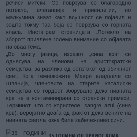
речиси митски. Се поврзува со благородно
потекло, елеганција и привилегии, но
малкумина знаат како всушност се појавил и
зошто токму таа боја се поврзува со горната
класа. Инстаграм страницата „Потекло на
зборот“ привлече големо внимание со објавата
на оваа тема.
„Во многу јазици, изразот „сина крв“ се
однесува на членови на аристократски
семејства, за разлика од остатокот од обичниот
свет. Кога темнокожите Маври владееле со
Шпанија, членовите на старите каталиски
семејства со гордост зборувале дека нивната
крв не е контаминирана со странски примеси.
Терминот што го користеле, sangre azul (сина
крв), веројатно доаѓа од фактот дека вените на
нивната светла кожа биле забележливо сини.
35 ГОДИНИ ОД ПРВИОТ КЛИК,