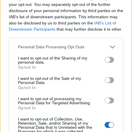
за членство со „сина крв“,“ се вели во објавата
your opt-out. You may separately opt-out of the further
на гореспоменатата страница на Инстаграм.
disclosure of your personal information by third parties on the
IAB’s list of downstream participants. This information may
Денес, кога терминот „сина крв“ се користи како
also be disclosed by us to third parties on the
IAB’s List of
синоним за аристократија и престиж, ретко се
Downstream Participants
that may further disclose it to other
мисли на неговото вистинско потекло и
third parties.
историските околности што го обликувале. Иако
значењата се менувале низ вековите,
Personal Data Processing Opt Outs
симболиката останала. Сината крв сè уште
I want to opt-out of the Sharing of my
претставува нешто посебно и различно.
personal data.
Opted In
© Vecer.mk, правата за текстот се на редакцијата
I want to opt-out of the Sale of my
Personal Data.
Се шири нафтената дамка кај
Opted In
брегот на Оман, невладини
организации предупредуваат за
I want to opt-out of processing my
ризик од еколошка катастрофа
Personal Data for Targeted Advertising.
Opted In
Рекорден интерес за
помрачувањето на Сонцето на 12
I want to opt-out of Collection, Use,
август: ОПТИЧАРИТЕ ВО БЕЛГИЈА
Retention, Sale, and/or Sharing of my
Personal Data that Is Unrelated with the
ОСТАНУВААТ БЕЗ ЗАЛИХИ
Purposes for which it was collected.