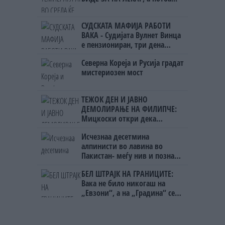
СУДСКАТА МАФИЈА РАБОТИ
ВАКА - Судијата Вулнет Винца
е пензиониран, три дена
откако му го врати пасошот
Северна Кореја и Русија градат
на бизнисменот Марковски
мистериозен мост
ТЕЖОК ДЕН И ЈАВНО
ДЕМОЛИРАЊЕ НА ФИЛИПЧЕ:
Мицкоски откри дека
човекот појма нема од
Исчезнаа десетмина
ништо, освен за кеш
алпинисти во лавина во
Пакистан- меѓу нив и познат
Непалец
БЕЛ ШТРАЈК НА ГРАНИЦИТЕ:
Вака не било никогаш на
„Евзони“, а на „Градина“ се
чека и пет часа