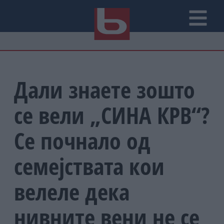
Дали знаете зошто
се вели „СИНА КРВ“?
Се почнало од
семејствата кои
велеле дека
нивните вени не се