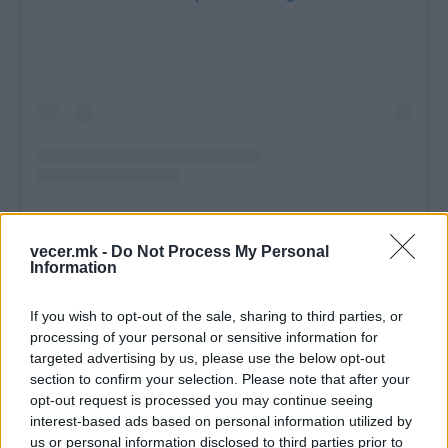
A post shared by Poreklo reči (@poreklo_reci)
vecer.mk -
Do Not Process My Personal
Подоцна, сите благородници, без разлика дали
Information
биле со бела или темна кожа, почнале да се
нарекуваат луѓе со сина крв. Денес во Шпанија
If you wish to opt-out of the sale, sharing to third parties, or
processing of your personal or sensitive information for
има повеќе од 400 грофови, барони, маркизи и
targeted advertising by us, please use the below opt-out
други благородници. Затоа, во раните
section to confirm your selection. Please note that after your
осумдесетти години од 20 век, шпанските
opt-out request is processed you may continue seeing
социјалисти побарале во парламентот да се
interest-based ads based on personal information utilized by
воведат големи даноци за купување документи
us or personal information disclosed to third parties prior to