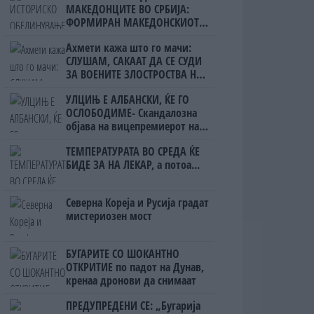
МАКЕДОНЦИТЕ ВО СРБИЈА:
ФОРМИРАН МАКЕДОНСКИОТ
НАЦИОНАЛЕН СОЈУЗ
Ахмети кажа што го мачи:
СЛУШАМ, САКААТ ДА СЕ СУДИ
ЗА ВОЕНИТЕ ЗЛОСТРОСТВА НА
УЧК...
УЛЦИЊ Е АЛБАНСКИ, ЌЕ ГО
ОСЛОБОДИМЕ- Скандалозна
објава на вицепремиерот на
Црна Гора
ТЕМПЕРАТУРАТА ВО СРЕДА ЌЕ
БИДЕ ЗА НА ЛЕКАР, а потоа...
Северна Кореја и Русија градат
мистериозен мост
БУГАРИТЕ СО ШОКАНТНО
ОТКРИТИЕ по падот на Дунав,
кренаа дронови да снимаат
ПРЕДУПРЕДЕНИ СЕ: „Бугарија