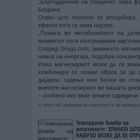
„Благодарение на глицинот, оваа ф
Боуринг.
Освен што полесно се апсорбира, 
ефекти кога се зема наутро.
„Помага во метаболизмот на јагле
моментот кога консумираме најголем
Според Drugs.com, земањето магнез
нивоа на енергија, подобра концентр
Иако магнезиумот може да се зема 
комбинира со помал оброк за да с
дијареа, гадење или болки во стом
внесете магнезиумот во вашата днев
– особено ако веќе земате одредени 
© Vecer.mk, правата за текстот се на редакци
Темпирани бомби на
жештините: ХРАНАТА ШТ
НАЈБРЗО МОЖЕ ДА ВЕ ОТР