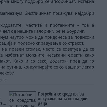
орма многу подобро се апсорбира“, истакна
магнезиум бисглицинат покажува најдобри
хидратите, мастите и протеините – тоа е
 дел од нашите калории“, рече Боуринг.
иум наутро може да придонесе за повисоки
ација и полесно справување со стресот.
на празен стомак, често се советува да се
е избегнат можните несакани ефекти како
акот. Како и со секој додаток, пред да го
на рутина, консултирајте се со вашиот лекар
лекови.
јата
Потребни се средства за
О
лекување на татко на две
УЕ
деца