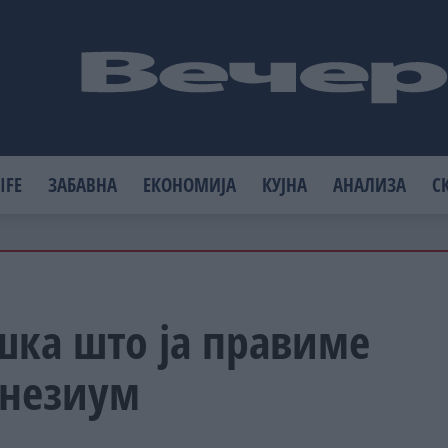
IFE
ЗАБАВНА
ЕКОНОМИЈА
КУЈНА
АНАЛИЗА
С
шка што ја правиме
гнезиум