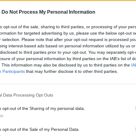
-
Do Not Process My Personal Information
to opt-out of the sale, sharing to third parties, or processing of your per
ближно половина од возрасните во Америка
formation for targeted advertising by us, please use the below opt-out s
агнезиум во нивната секојдневна исхрана.
r selection. Please note that after your opt-out request is processed y
рал може да се манифестира преку замор,
eing interest-based ads based on personal information utilized by us or
ње на апетит, а во посериозни случаи,
disclosed to third parties prior to your opt-out. You may separately opt-
losure of your personal information by third parties on the IAB’s list of
ство на вкочанетост.
. This information may also be disclosed by us to third parties on the
IA
 земање додатоци на магнезиум за да го
Participants
that may further disclose it to other third parties.
рај
изобилството на достапни информации,
а употреба може да изгледа
ат
збунувачки.
 Џени Боуринг рече: „Се обложувам дека
l Data Processing Opt Outs
 погрешно време“. Во теорија, магнезиумот
 денот. Сепак, многумина го поврзуваат со
o opt-out of the Sharing of my personal data.
а ноќта.
In
 на ГАБА, невротрансмитер кој промовира
ост“, изјави за Best Life д-р Шелби Харис,
o opt-out of the Sale of my Personal Data.