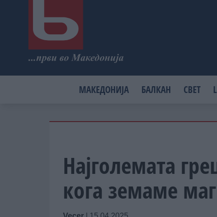
МАКЕДОНИЈА
БАЛКАН
СВЕТ
L
Најголемата гре
кога земаме ма
Vecer
|
15.04.2025