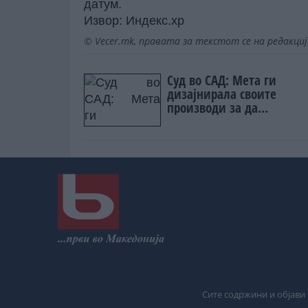
датум.
Извор:
Индекс.хр
© Vecer.mk, правата за текстот се на редакци
Суд во САД: Мета ги
дизајнирала своите
производи за да
предизвикаат зависност 
младите
Сите содржини и објави 