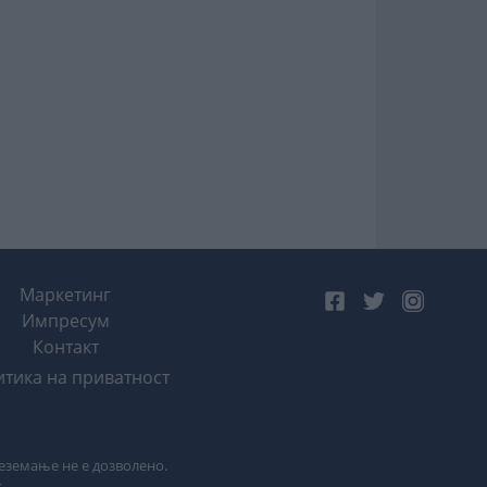
Маркетинг
Импресум
Контакт
тика на приватност
реземање не е дозволено.
k