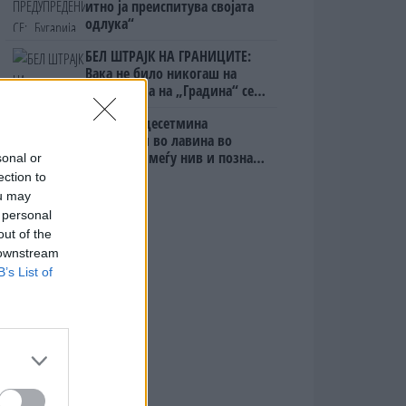
итно ја преиспитува својата
одлука“
БЕЛ ШТРАЈК НА ГРАНИЦИТЕ:
Вака не било никогаш на
„Евзони“, а на „Градина“ се
чека и пет часа
Исчезнаа десетмина
алпинисти во лавина во
Пакистан- меѓу нив и познат
sonal or
Непалец
ection to
ou may
 personal
out of the
 downstream
B’s List of