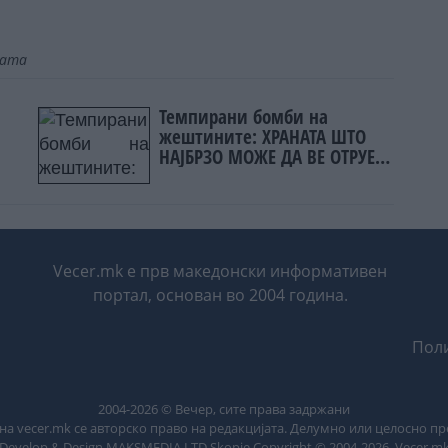
јата
Темпирани бомби на
жештините: ХРАНАТА ШТО
НАЈБРЗО МОЖЕ ДА ВЕ ОТРУЕ
кај
ЛЕТОВО
Vecer.mk е прв македонски информативен
портал, основан во 2004 година.
Поли
2004-
2026
© Вечер, сите права задржани
на vecer.mk се авторско право на редакцијата. Делумно или целосно п
Develop & Design MAKSMEDIA LTD Skopje Copyright © 2004-
2026
. Vecer.m