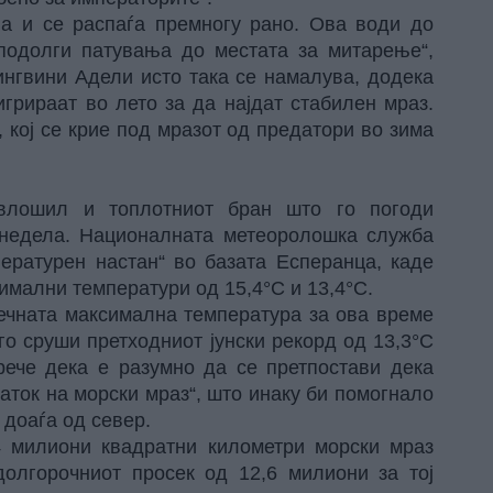
а и се распаѓа премногу рано. Ова води до
одолги патувања до местата за митарење“,
пингвини Адели исто така се намалува, додека
грираат во лето за да најдат стабилен мраз.
, кој се крие под мразот од предатори во зима
влошил и топлотниот бран што го погоди
 недела. Националната метеоролошка служба
пературен настан“ во базата Есперанца, каде
симални температури од 15,4°C и 13,4°C.
сечната максимална температура за ова време
, го сруши претходниот јунски рекорд од 13,3°C
рече дека е разумно да се претпостави дека
аток на морски мраз“, што инаку би помогнало
 доаѓа од север.
,4 милиони квадратни километри морски мраз
долгорочниот просек од 12,6 милиони за тој