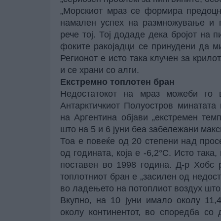
„Морскиот мраз се формира предоцн
намален успех на размножување и п
рече тој. Тој додаде дека бројот на 
фоките ракојадци се принудени да ми
Регионот е исто така клучен за крилот
и се храни со алги.
Екстремно топлотен бран
Недостатокот на мраз можеби го 
Антарктичкиот Полуостров минатата
на Аргентина објави „екстремен тем
што на 5 и 6 јуни беа забележани мак
Тоа е повеќе од 20 степени над про
од годината, која е -6,2°C. Исто така
поставен во 1998 година. Д-р Хобс 
топлотниот бран е „засилен од недост
во ладењето на потоплиот воздух што
Вкупно, на 10 јуни имало околу 11
околу континентот, во споредба со 