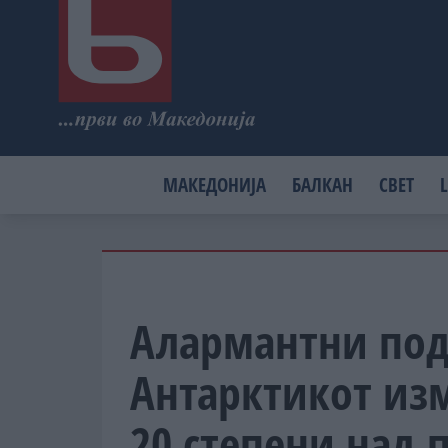
МАКЕДОНИЈА
БАЛКАН
СВЕТ
L
Алармантни под
Антарктикот изм
20 степени над 