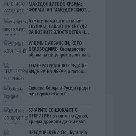
МАКЕДОНЦИТЕ ВО СРБИЈА:
ФОРМИРАН МАКЕДОНСКИОТ
НАЦИОНАЛЕН СОЈУЗ
Ахмети кажа што го мачи:
СЛУШАМ, САКААТ ДА СЕ СУДИ
ЗА ВОЕНИТЕ ЗЛОСТРОСТВА НА
УЧК...
УЛЦИЊ Е АЛБАНСКИ, ЌЕ ГО
ОСЛОБОДИМЕ- Скандалозна
објава на вицепремиерот на
Црна Гора
ТЕМПЕРАТУРАТА ВО СРЕДА ЌЕ
БИДЕ ЗА НА ЛЕКАР, а потоа...
Северна Кореја и Русија градат
мистериозен мост
БУГАРИТЕ СО ШОКАНТНО
ОТКРИТИЕ по падот на Дунав,
кренаа дронови да снимаат
ПРЕДУПРЕДЕНИ СЕ: „Бугарија