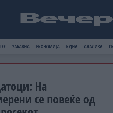
IFE
ЗАБАВНА
ЕКОНОМИЈА
КУЈНА
АНАЛИЗА
С
атоци: На
ерени се повеќе од
просекот