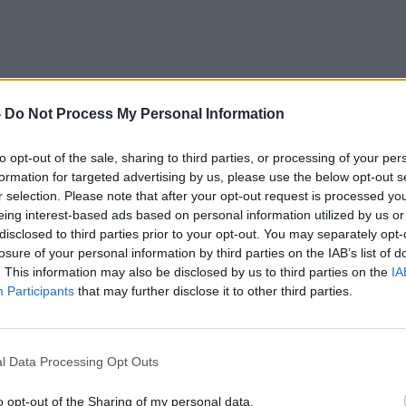
-
Do Not Process My Personal Information
 зима, кога морскиот мраз нормално брзо се
 сателитските снимки покажуваат дека морето
to opt-out of the sale, sharing to third parties, or processing of your per
formation for targeted advertising by us, please use the below opt-out s
на од Антарктичкиот Полуостров, е речиси
r selection. Please note that after your opt-out request is processed y
eing interest-based ads based on personal information utilized by us or
disclosed to third parties prior to your opt-out. You may separately opt-
егионот му недостасуваат околу 650.000
losure of your personal information by third parties on the IAB’s list of
споредба со просекот за периодот од 1991 до
. This information may also be disclosed by us to third parties on the
IA
вно е“, рече д-р Вил Хобс, експерт за морски
Participants
that may further disclose it to other third parties.
 во Тасманија.
му нема морски мраз.“ Хобс додаде дека ова е
да има екстремно ниски нивоа на морски мраз.
l Data Processing Opt Outs
ќе видиме морски мраз таму. Едноставно го
уваат да утврдат дали глобалното затоплување
o opt-out of the Sharing of my personal data.