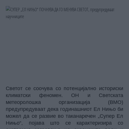
Светот се соочува со потенцијално историски
климатски феномен. ОН и Светската
метеоролошка организација (ВМО)
предупредуваат дека годинашниот Ел Нињо би
можел да се развие во таканаречен „Супер Ел
Нињо“, појава што се карактеризира со