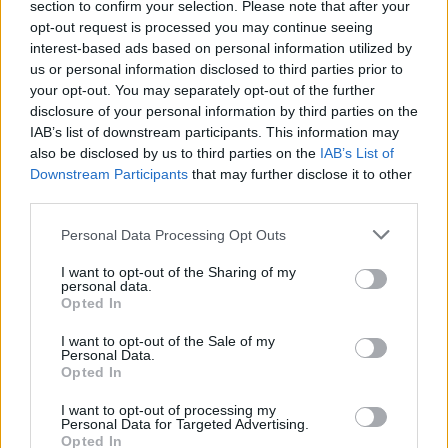
section to confirm your selection. Please note that after your
особено во северозападните делови на
opt-out request is processed you may continue seeing
континентот.
interest-based ads based on personal information utilized by
Сепак, најголемата грижа е индиректниот удар
us or personal information disclosed to third parties prior to
врз глобалната економија. Историјата покажува
your opt-out. You may separately opt-out of the further
disclosure of your personal information by third parties on the
дека силните Ел Нињо периоди редовно ги
IAB’s list of downstream participants. This information may
намалуваат приносите во земјоделството, што
also be disclosed by us to third parties on the
IAB’s List of
води до поскапување на храната и штети кои се
Downstream Participants
that may further disclose it to other
мерат во стотици милијарди долари.
third parties.
Крајниот исход и точната јачина на феноменот
ќе бидат појасни кон крајот на годината, кога Ел
Personal Data Processing Opt Outs
Нињо вообичаено го достигнува својот врв
I want to opt-out of the Sharing of my
околу Божиќ. Но, научниците се децидни – дури
personal data.
Opted In
и да не се оствари најлошото сценарио за
„Супер Ел Нињо“, последиците по планетата ќе
I want to opt-out of the Sale of my
бидат сериозни.
Personal Data.
Opted In
© Vecer.mk, правата за текстот се на редакцијата
I want to opt-out of processing my
Personal Data for Targeted Advertising.
Apple не попушта: НЕ И ДАВА
Opted In