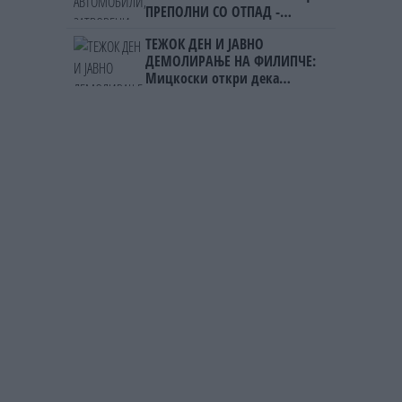
ПРЕПОЛНИ СО ОТПАД -
Фнидек во хаос по
ТЕЖОК ДЕН И ЈАВНО
мигрантскиот бран кон Сеута
ДЕМОЛИРАЊЕ НА ФИЛИПЧЕ:
Мицкоски откри дека
човекот појма нема од
ништо, освен за кеш