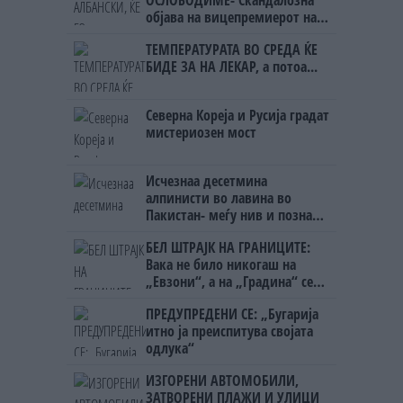
ОСЛОБОДИМЕ- Скандалозна
објава на вицепремиерот на
Црна Гора
ТЕМПЕРАТУРАТА ВО СРЕДА ЌЕ
БИДЕ ЗА НА ЛЕКАР, а потоа...
Северна Кореја и Русија градат
мистериозен мост
Исчезнаа десетмина
алпинисти во лавина во
Пакистан- меѓу нив и познат
Непалец
БЕЛ ШТРАЈК НА ГРАНИЦИТЕ:
Вака не било никогаш на
„Евзони“, а на „Градина“ се
чека и пет часа
ПРЕДУПРЕДЕНИ СЕ: „Бугарија
итно ја преиспитува својата
одлука“
ИЗГОРЕНИ АВТОМОБИЛИ,
ЗАТВОРЕНИ ПЛАЖИ И УЛИЦИ