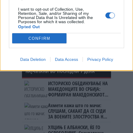
ПРИСТАП НА ПОЛИЦИЈАТА ДО
СОДРЖИНИТЕ НА СВОИТЕ
I want to opt-out of Collection, Use,
Retention, Sale, and/or Sharing of my
КЛИЕНТИ
Personal Data that Is Unrelated with the
Purposes for which it was collected.
35 ГОДИНИ ОД ПРВИОТ КЛИК,
Opted Out
Првата веб - страница што го
„роди“ интернетот се уште
CONFIRM
живеe
Data Deletion
Data Access
Privacy Policy
НАЈЧИТАНИ ВО ПОСЛЕДНИ 7 ДЕНА
ИСТОРИСКО ОБЕДИНУВАЊЕ НА
МАКЕДОНЦИТЕ ВО СРБИЈА:
ФОРМИРАН МАКЕДОНСКИОТ
НАЦИОНАЛЕН СОЈУЗ
Ахмети кажа што го мачи:
СЛУШАМ, САКААТ ДА СЕ СУДИ
ЗА ВОЕНИТЕ ЗЛОСТРОСТВА НА
УЧК...
УЛЦИЊ Е АЛБАНСКИ, ЌЕ ГО