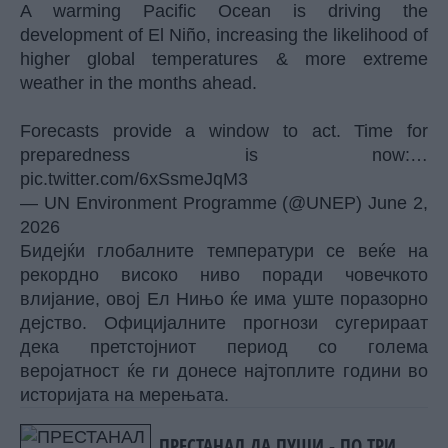
A warming Pacific Ocean is driving the
development of El Niño, increasing the likelihood of
higher global temperatures & more extreme
weather in the months ahead.
Forecasts provide a window to act. Time for
preparedness is now:…
pic.twitter.com/6xSsmeJqM3
— UN Environment Programme (@UNEP)
June 2,
2026
Бидејќи глобалните температури се веќе на
рекордно високо ниво поради човечкото
влијание, овој Ел Нињо ќе има уште поразорно
дејство. Официјалните прогнози сугерираат
дека претстојниот период со голема
веројатност ќе ги донесе најтоплите години во
историјата на мерењата.
ПРЕСТАНАЛ ДА ПУШИ - ПО ТРИ