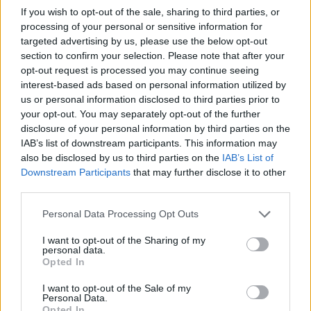
Дури и тогаш, не е потребно целото тело да се
If you wish to opt-out of the sale, sharing to third parties, or
насапуни – најважно е да се исчистат деловите
processing of your personal or sensitive information for
targeted advertising by us, please use the below opt-out
што најмногу се потат, како под пазуви, препони
section to confirm your selection. Please note that after your
и стапала, додека остатокот од телото може да
opt-out request is processed you may continue seeing
се исплакне само со вода.
interest-based ads based on personal information utilized by
Како да се тушираме правилно ако мораме
us or personal information disclosed to third parties prior to
секој ден?
your opt-out. You may separately opt-out of the further
Иако научните (???) препораки се јасни,
disclosure of your personal information by third parties on the
многумина не можат или не сакаат да се
IAB’s list of downstream participants. This information may
also be disclosed by us to third parties on the
IAB’s List of
откажат од секојдневното туширање. Ако и вие
Downstream Participants
that may further disclose it to other
припаѓате на оваа група, важно е да го
third parties.
направите туширањето што е можно
побезбедно за кожата.
Personal Data Processing Opt Outs
Прво, секогаш користете млака, а не врела
I want to opt-out of the Sharing of my
вода – таа е доволна за чистење, а не ја суши
personal data.
кожата како топлата. Второ, ограничете го
Opted In
времето на туширање на 5 до 10 минути и
I want to opt-out of the Sale of my
користете благи, хипоалергени сапуни или
Personal Data.
гелови без парфеми и сулфати. Наместо да го
Opted In