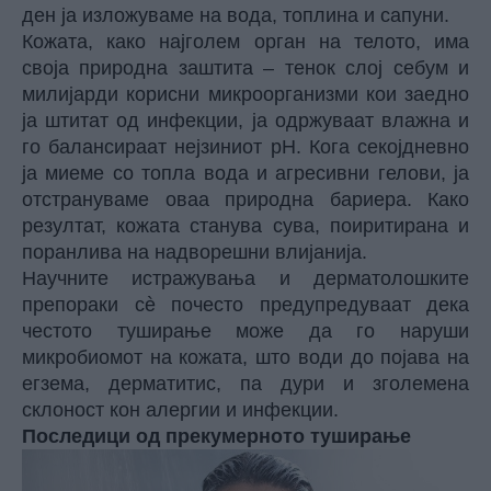
ден ја изложуваме на вода, топлина и сапуни.
Кожата, како најголем орган на телото, има
своја природна заштита – тенок слој себум и
милијарди корисни микроорганизми кои заедно
ја штитат од инфекции, ја одржуваат влажна и
го балансираат нејзиниот pH. Кога секојдневно
ја миеме со топла вода и агресивни гелови, ја
отстрануваме оваа природна бариера. Како
резултат, кожата станува сува, поиритирана и
поранлива на надворешни влијанија.
Научните истражувања и дерматолошките
препораки сè почесто предупредуваат дека
честото туширање може да го наруши
микробиомот на кожата, што води до појава на
егзема, дерматитис, па дури и зголемена
склоност кон алергии и инфекции.
Последици од прекумерното туширање