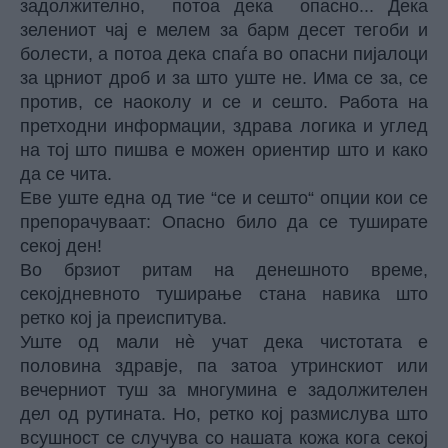
задолжително, потоа дека опасно... Дека
зелениот чај е мелем за барм десет тегоби и
болести, а потоа дека спаѓа во опасни пијалоци
за црниот дроб и за што уште не. Има се за, се
против, се наоколу и се и сешто. Работа на
претходни информации, здрава логика и углед
на тој што пишва е можен ориентир што и како
да се чита.
Еве уште една од тие “се и сешто“ опции кои се
препорачуваат: Опасно било да се туширате
секој ден!
Во брзиот ритам на денешното време,
секојдневното туширање стана навика што
ретко кој ја преиспитува.
Уште од мали нè учат дека чистотата е
половина здравје, па затоа утринскиот или
вечерниот туш за многумина е задолжителен
дел од рутината. Но, ретко кој размислува што
всушност се случува со нашата кожа кога секој