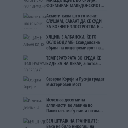
ФОРМИРАН МАКЕДОНСКИОТ
НАЦИОНАЛЕН СОЈУЗ
Ахмети кажа што го мачи:
СЛУШАМ, САКААТ ДА СЕ СУДИ
ЗА ВОЕНИТЕ ЗЛОСТРОСТВА НА
УЧК...
УЛЦИЊ Е АЛБАНСКИ, ЌЕ ГО
ОСЛОБОДИМЕ- Скандалозна
објава на вицепремиерот на
Црна Гора
ТЕМПЕРАТУРАТА ВО СРЕДА ЌЕ
БИДЕ ЗА НА ЛЕКАР, а потоа...
Северна Кореја и Русија градат
мистериозен мост
Исчезнаа десетмина
алпинисти во лавина во
Пакистан- меѓу нив и познат
Непалец
БЕЛ ШТРАЈК НА ГРАНИЦИТЕ:
Вака не било никогаш на