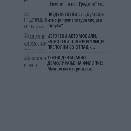
„Евзони“, а на „Градина“ се
чека и пет часа
ПРЕДУПРЕДЕНИ СЕ: „Бугарија
итно ја преиспитува својата
одлука“
ИЗГОРЕНИ АВТОМОБИЛИ,
ЗАТВОРЕНИ ПЛАЖИ И УЛИЦИ
ПРЕПОЛНИ СО ОТПАД -
Фнидек во хаос по
ТЕЖОК ДЕН И ЈАВНО
мигрантскиот бран кон Сеута
ДЕМОЛИРАЊЕ НА ФИЛИПЧЕ:
Мицкоски откри дека
човекот појма нема од
ништо, освен за кеш