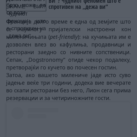
ВИ“? Чудниот феномен што е
спротивен на „дежа ви“
Франција долго време е една од земјите што
се најмногу пријателски настроени кон
миленичињата (
pet-friendly
): на кучињата им е
дозволен влез во кафулиња, продавници и
ресторани заедно со нивните сопственици.
Сепак, „Dogstronomy“ отиде чекор подалеку,
претворајќи го кучето во почесен гостин.
Затоа, ако вашето милениче јаде ист
о
сув
о
јадење
веќе три години, додека вие вечерате
во скапи ресторани без него, Лион сега прима
резервации и за четириножните гости.