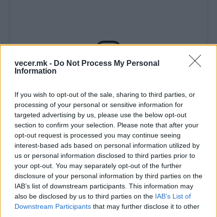
vecer.mk -
Do Not Process My Personal
Information
View this post on Instagram
If you wish to opt-out of the sale, sharing to third parties, or
processing of your personal or sensitive information for
targeted advertising by us, please use the below opt-out
section to confirm your selection. Please note that after your
opt-out request is processed you may continue seeing
interest-based ads based on personal information utilized by
us or personal information disclosed to third parties prior to
your opt-out. You may separately opt-out of the further
disclosure of your personal information by third parties on the
IAB’s list of downstream participants. This information may
A post shared by TerrierPosts | Dog Memes (@terrierposts)
also be disclosed by us to third parties on the
IAB’s List of
Downstream Participants
that may further disclose it to other
© Vecer.mk, правата за текстот се на редакцијата
third parties.