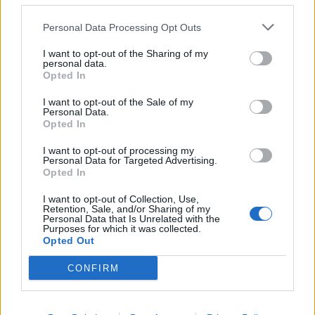
Personal Data Processing Opt Outs
Трагедијата на Парос ја отвори
раната: ЗОШТО СÈ ПОВЕЌЕ ДЕЦА
I want to opt-out of the Sharing of my
СТРАДААТ НА ЛЕТУВАЊАТА ВО
personal data.
ЕВРОПА?
Opted In
ПО 27 ГОДИНИ - Целосно
I want to opt-out of the Sale of my
помрачување на сонцето, што не
Personal Data.
очекува оваа среда?
Opted In
I want to opt-out of processing my
Personal Data for Targeted Advertising.
Opted In
I want to opt-out of Collection, Use,
НАЈЧИТАНИ ВО ПОСЛЕДНИ 7 ДЕНА
Retention, Sale, and/or Sharing of my
Personal Data that Is Unrelated with the
Purposes for which it was collected.
СЕ СПРЕМА МЕТЕОРОЛОШКИ
Opted Out
ХАОС ЗА ЗИМАТА 2026/2027
CONFIRM
УЛЦИЊ Е АЛБАНСКИ, ЌЕ ГО
ОСЛОБОДИМЕ- Скандалозна