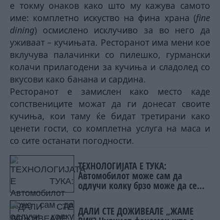
е токму онаков како што му кажува самото
име: комплетно искуство на фина храна (
fine
dining
) осмислено исклучиво за во него да
уживаат – кучињата. Ресторанот има мени кое
вклучува палачинки со пилешко, гурмански
колачи прилагодени за кучиња и сладолед со
вкусови како банана и сардина.
Ресторанот е замислен како место каде
сопствениците можат да ги донесат своите
кучиња, кои таму ќе бидат третирани како
ценети гости, со комплетна услуга на маса и
со сите останати погодности.
ТЕХНОЛОГИЈАТА Е ТУКА:
Автомобилот може сам да
одлучи колку брзо може да се
вози
ДАЛИ СТЕ ДОЖИВЕАЛЕ „ЖАМЕ