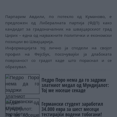
Парпарим Авдили, по потекло од Куманово, е
предложен од Либералната партија (ФДП) како
кандидат за градоначалник на швајцарскиот град
Цирих – една од најважните политички и економски
позиции во Швајцарија.
Информацијата тој лично ја сподели на својот
профил на Фејсбук, посочувајќи ја длабоката
поврзаност со градот каде што пораснал и се
образувал.
Педро Поро нема да го задржи
златниот медал од Мундијалот:
Тој ме носеше секаде
Германски студент заработил
34.000 евра за шест месеци
тестирајќи водени тобогани!