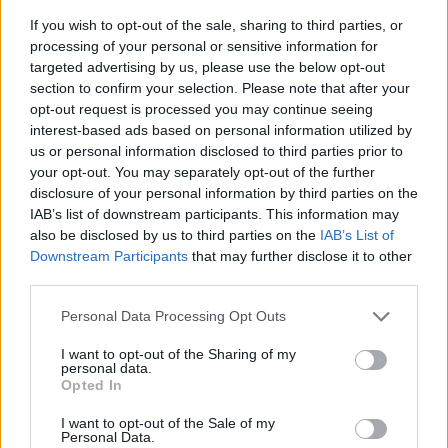
инспирација за многумина и потврда дека
If you wish to opt-out of the sale, sharing to third parties, or
политичкото учество е возможно за сите, без
processing of your personal or sensitive information for
targeted advertising by us, please use the below opt-out
разлика на потеклото.
section to confirm your selection. Please note that after your
© Vecer.mk, правата за текстот се на редакцијата
opt-out request is processed you may continue seeing
interest-based ads based on personal information utilized by
us or personal information disclosed to third parties prior to
НАЈСКАПИОТ РАЗВОД ВО
ИСТОРИЈАТА НА ЈУЖНА КОРЕЈА -
your opt-out. You may separately opt-out of the further
Тајкун ќе и исплати 644
disclosure of your personal information by third parties on the
милиони долари на
IAB’s list of downstream participants. This information may
поранешната сопруга
also be disclosed by us to third parties on the
IAB’s List of
ДНЕВЕН ХОРОСКОП ЗА 24 ЈУЛИ -
Downstream Participants
that may further disclose it to other
Дали сте меѓу четирите
third parties.
психолошки најсилни
хороскопски знаци?
Personal Data Processing Opt Outs
I want to opt-out of the Sharing of my
personal data.
Opted In
НАЈЧИТАНИ ВО ПОСЛЕДНИ 7 ДЕНА
I want to opt-out of the Sale of my
Personal Data.
Халанд донесе одлука за